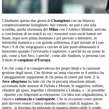
Chiudiamo questa due giorni di
Champions
con un bilancio
complessivamente lusinghiero: due vittorie, un pari e una sola
sconfitta, quella sfortunata del
Milan
con l’Atletico Madrid, arrivata
a conclusione di un match in cui i rossoneri sono usciti battuti nel
finale, dopo aver prima dominato e poi provato a difendere, in
inferiorità numerica e con grande sofferenza, il gol iniziale di Leao.
Non c’è di che vergognarsi a cercare di fare punti abbassando il
baricentro quando l’avversario è superiore: o perché ha un uomo in
più, come a San Siro, o perché , come allo Stadium, si presenta con
il titolo di
campione d’Europa
.
Ciò che conta è la consapevolezza dei propri limiti e la razionale
gestione degli stessi. Che diviene un’arma vincente se il nemico ha
l’atteggiamento supponente di chi pensa di essere più forte. E la
Juve allegriana
ha fatto ciò che la precaria situazione attuale,
accentuata dalle assenze di Dybala e Morata, le suggeriva: soffrire,
chiudere gli spazi, impedire i rifornimenti a Lukaku, e - se possibile
- ripartire con folgoranti accelerazioni. Un’idea non originalissima, il
classico
catenaccio e contropiede
. Che in occasioni come queste
può davvero essere l’unico rimedio contro i mali di stagione. In
sintesi , la Juventus ha indossato in maniera impeccabile il vestito