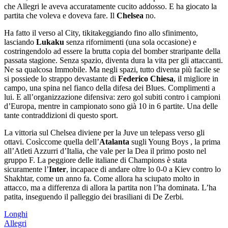
che Allegri le aveva accuratamente cucito addosso. E ha giocato la
partita che voleva e doveva fare. Il
Chelsea
no.
Ha fatto il verso al City, tikitakeggiando fino allo sfinimento,
lasciando
Lukaku
senza rifornimenti (una sola occasione) e
costringendolo ad essere la brutta copia del bomber straripante della
passata stagione. Senza spazio, diventa dura la vita per gli attaccanti.
Ne sa qualcosa Immobile. Ma negli spazi, tutto diventa più facile se
si possiede lo strappo devastante di
Federico Chiesa
, il migliore in
campo, una spina nel fianco della difesa dei Blues. Complimenti a
lui. E all’organizzazione difensiva: zero gol subiti contro i campioni
d’Europa, mentre in campionato sono già 10 in 6 partite. Una delle
tante contraddizioni di questo sport.
La vittoria sul Chelsea diviene per la Juve un telepass verso gli
ottavi. Cosìccome quella dell’
Atalanta
sugli Young Boys , la prima
all’Atleti Azzurri d’Italia, che vale per la Dea il primo posto nel
gruppo F. La peggiore delle italiane di Champions è stata
sicuramente l’
Inter
, incapace di andare oltre lo 0-0 a Kiev contro lo
Shakhtar, come un anno fa. Come allora ha sciupato molto in
attacco, ma a differenza di allora la partita non l’ha dominata. L’ha
patita, inseguendo il palleggio dei brasiliani di De Zerbi.
Longhi
Allegri