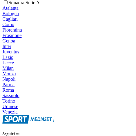
Squadra Serie A
Atalanta
Bologna
Cagliari
Como
Fiorentina
Frosinone
Genoa
Inter
Juventus
Lazio
Lecce
Milan
Monza
Napoli
Parma
Roma
Sassuolo
Torino
Udinese
Venezia
Seguici su