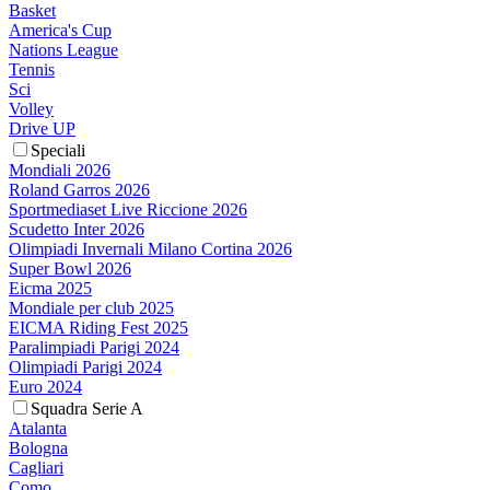
Basket
America's Cup
Nations League
Tennis
Sci
Volley
Drive UP
Speciali
Mondiali 2026
Roland Garros 2026
Sportmediaset Live Riccione 2026
Scudetto Inter 2026
Olimpiadi Invernali Milano Cortina 2026
Super Bowl 2026
Eicma 2025
Mondiale per club 2025
EICMA Riding Fest 2025
Paralimpiadi Parigi 2024
Olimpiadi Parigi 2024
Euro 2024
Squadra Serie A
Atalanta
Bologna
Cagliari
Como