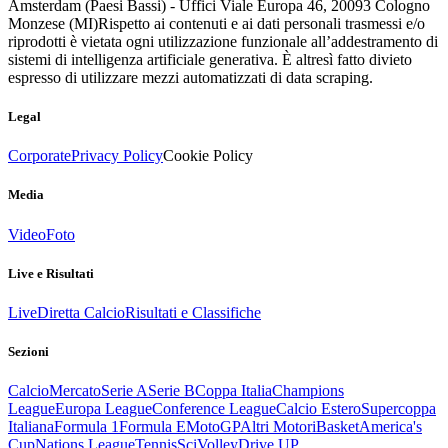
Amsterdam (Paesi Bassi) - Uffici Viale Europa 46, 20093 Cologno
Monzese (MI)
Rispetto ai contenuti e ai dati personali trasmessi e/o
riprodotti è vietata ogni utilizzazione funzionale all’addestramento di
sistemi di intelligenza artificiale generativa. È altresì fatto divieto
espresso di utilizzare mezzi automatizzati di data scraping.
Legal
Corporate
Privacy Policy
Cookie Policy
Media
Video
Foto
Live e Risultati
Live
Diretta Calcio
Risultati e Classifiche
Sezioni
Calcio
Mercato
Serie A
Serie B
Coppa Italia
Champions
League
Europa League
Conference League
Calcio Estero
Supercoppa
Italiana
Formula 1
Formula E
MotoGP
Altri Motori
Basket
America's
Cup
Nations League
Tennis
Sci
Volley
Drive UP