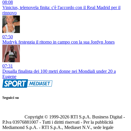
08:08
Vinicius, telenovela finita: c'è l'accordo con il Real Madrid per il
rinnovo
07:50
Mudryk festeggia il ritorno in campo con la sua Jordyn Jones
07:31
Doualla finalista dei 100 metri donne nei Mondiali under 20 a
Eugene
Seguici su
Copyright © 1999-
2026
RTI S.p.A. Business Digital -
P.Iva 03976881007 - Tutti i diritti riservati - Per la pubblicità
Mediamond S.p.A. - RTI S.p.A., Mediaset N.V., sede legale