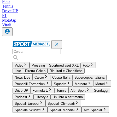
Foto
Tennis
Drive UP
F1
MotoGp
Virali
Video
Pressing
Sportmediaset XXL
Foto
Live
Diretta Calcio
Risultati e Classifiche
News Live
Calcio
Coppa Italia
Supercoppa Italiana
Probabili Formazioni
Squadre
Mercato
Motori
Drive UP
Formula E
Tennis
Altri Sport
Sondaggi
Podcast
Lifestyle
Un libro a settimana
Speciali Europei
Speciali Olimpiadi
Speciale Scudetti
Speciali Mondiali
Altri Speciali