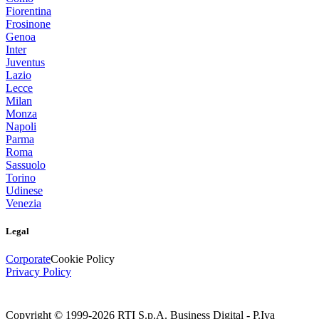
Fiorentina
Frosinone
Genoa
Inter
Juventus
Lazio
Lecce
Milan
Monza
Napoli
Parma
Roma
Sassuolo
Torino
Udinese
Venezia
Legal
Corporate
Cookie Policy
Privacy Policy
Copyright © 1999-
2026
RTI S.p.A. Business Digital - P.Iva