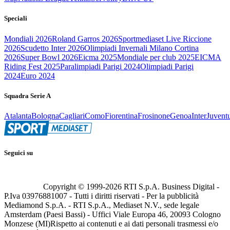
Speciali
Mondiali 2026
Roland Garros 2026
Sportmediaset Live Riccione
2026
Scudetto Inter 2026
Olimpiadi Invernali Milano Cortina
2026
Super Bowl 2026
Eicma 2025
Mondiale per club 2025
EICMA
Riding Fest 2025
Paralimpiadi Parigi 2024
Olimpiadi Parigi
2024
Euro 2024
Squadra Serie A
Atalanta
Bologna
Cagliari
Como
Fiorentina
Frosinone
Genoa
Inter
Juvent
Seguici su
Copyright © 1999-
2026
RTI S.p.A. Business Digital -
P.Iva 03976881007 - Tutti i diritti riservati - Per la pubblicità
Mediamond S.p.A. - RTI S.p.A., Mediaset N.V., sede legale
Amsterdam (Paesi Bassi) - Uffici Viale Europa 46, 20093 Cologno
Monzese (MI)
Rispetto ai contenuti e ai dati personali trasmessi e/o