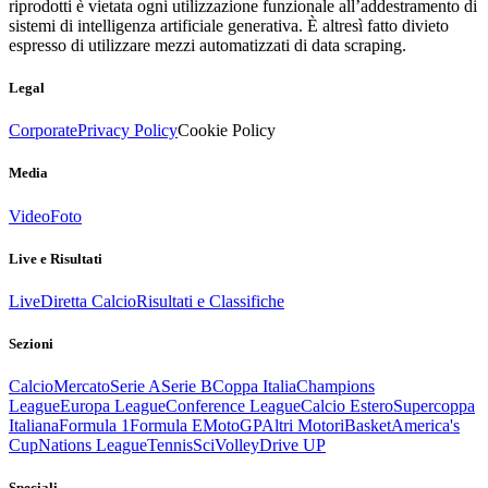
riprodotti è vietata ogni utilizzazione funzionale all’addestramento di
sistemi di intelligenza artificiale generativa. È altresì fatto divieto
espresso di utilizzare mezzi automatizzati di data scraping.
Legal
Corporate
Privacy Policy
Cookie Policy
Media
Video
Foto
Live e Risultati
Live
Diretta Calcio
Risultati e Classifiche
Sezioni
Calcio
Mercato
Serie A
Serie B
Coppa Italia
Champions
League
Europa League
Conference League
Calcio Estero
Supercoppa
Italiana
Formula 1
Formula E
MotoGP
Altri Motori
Basket
America's
Cup
Nations League
Tennis
Sci
Volley
Drive UP
Speciali