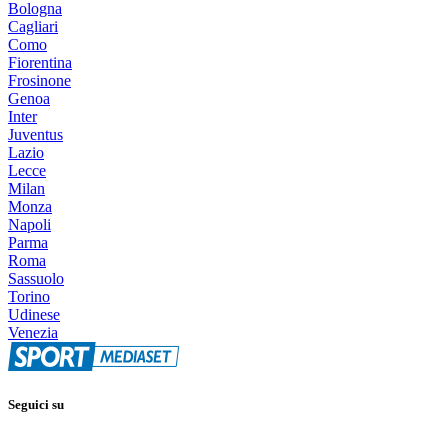
Bologna
Cagliari
Como
Fiorentina
Frosinone
Genoa
Inter
Juventus
Lazio
Lecce
Milan
Monza
Napoli
Parma
Roma
Sassuolo
Torino
Udinese
Venezia
Seguici su