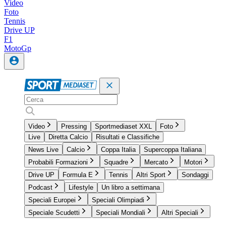
Video
Foto
Tennis
Drive UP
F1
MotoGp
Video
Pressing
Sportmediaset XXL
Foto
Live
Diretta Calcio
Risultati e Classifiche
News Live
Calcio
Coppa Italia
Supercoppa Italiana
Probabili Formazioni
Squadre
Mercato
Motori
Drive UP
Formula E
Tennis
Altri Sport
Sondaggi
Podcast
Lifestyle
Un libro a settimana
Speciali Europei
Speciali Olimpiadi
Speciale Scudetti
Speciali Mondiali
Altri Speciali