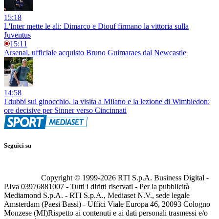
15:18
L'Inter mette le ali: Dimarco e Diouf firmano la vittoria sulla
Juventus
15:11
Arsenal, ufficiale acquisto Bruno Guimaraes dal Newcastle
14:58
I dubbi sul ginocchio, la visita a Milano e la lezione di Wimbledon:
ore decisive per Sinner verso Cincinnati
Seguici su
Copyright © 1999-
2026
RTI S.p.A. Business Digital -
P.Iva 03976881007 - Tutti i diritti riservati - Per la pubblicità
Mediamond S.p.A. - RTI S.p.A., Mediaset N.V., sede legale
Amsterdam (Paesi Bassi) - Uffici Viale Europa 46, 20093 Cologno
Monzese (MI)
Rispetto ai contenuti e ai dati personali trasmessi e/o