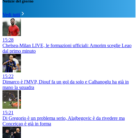
Notizie del giorno
Vedi tutti
15:28
Chelsea-Milan LIVE, le formazioni ufficiali: Amorim sceglie Leao
dal primo minuto
15:22
Dimarco è l'MVP, Diouf fa un gol da solo e Calhanoglu ha già in
mano la squadra
15:21
Di Gregorio è un problema serio, Alajbegovic è da rivedere ma
Conceiçao è già in forma