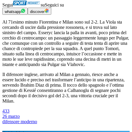
Segui
su
Seguici su
whatsapp
discover
Al 71esimo minuto Fiorentina e Milan sono sul 2-2. La Viola sta
cercando di uscire dalla pressione rossonera, e si trova sul lato
sinistro del campo. Esseryc lancia la palla in avanti, poco prima del
cerchio di centrocampo: un passaggio leggermente lungo per Pulgar,
che comunque con un controllo a seguire di testa tenta di aprire una
chance di contropiede per la sua squadra. A quel punto Tomori,
situato sulla linea di centrocampo, intuisce l’occasione e mette in
moto le sue leve rapidissime, coprendo una decina di metri in un
istante e anticipando sia Pulgar sia Vlahovic.
Il difensore inglese, arrivato al Milan a gennaio, riesce anche a
essere lucido e preciso nel trasformare l’anticipo in una ripartenza,
servendo Brahim Diaz di prima. Il tocco dello spagnolo e l’ottima
gestione di Kessié consentiranno a Calhanoglu di segnare pochi
secondi dopo il decisivo gol del 2-3, una vittoria cruciale per il
Milan.
433
26 marzo
difensore moderno