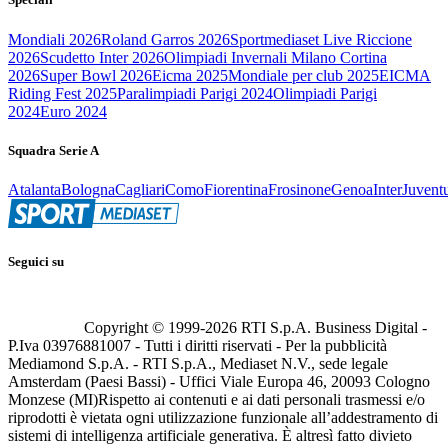
Mondiali 2026
Roland Garros 2026
Sportmediaset Live Riccione
2026
Scudetto Inter 2026
Olimpiadi Invernali Milano Cortina
2026
Super Bowl 2026
Eicma 2025
Mondiale per club 2025
EICMA
Riding Fest 2025
Paralimpiadi Parigi 2024
Olimpiadi Parigi
2024
Euro 2024
Squadra Serie A
Atalanta
Bologna
Cagliari
Como
Fiorentina
Frosinone
Genoa
Inter
Juvent
Seguici su
Copyright © 1999-
2026
RTI S.p.A. Business Digital -
P.Iva 03976881007 - Tutti i diritti riservati - Per la pubblicità
Mediamond S.p.A. - RTI S.p.A., Mediaset N.V., sede legale
Amsterdam (Paesi Bassi) - Uffici Viale Europa 46, 20093 Cologno
Monzese (MI)
Rispetto ai contenuti e ai dati personali trasmessi e/o
riprodotti è vietata ogni utilizzazione funzionale all’addestramento di
sistemi di intelligenza artificiale generativa. È altresì fatto divieto