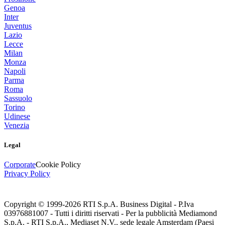
Genoa
Inter
Juventus
Lazio
Lecce
Milan
Monza
Napoli
Parma
Roma
Sassuolo
Torino
Udinese
Venezia
Legal
Corporate
Cookie Policy
Privacy Policy
Copyright © 1999-
2026
RTI S.p.A. Business Digital - P.Iva
03976881007 - Tutti i diritti riservati - Per la pubblicità Mediamond
S.p.A. - RTI S.p.A., Mediaset N.V., sede legale Amsterdam (Paesi