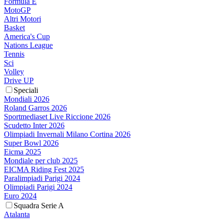
Formula E
MotoGP
Altri Motori
Basket
America's Cup
Nations League
Tennis
Sci
Volley
Drive UP
Speciali
Mondiali 2026
Roland Garros 2026
Sportmediaset Live Riccione 2026
Scudetto Inter 2026
Olimpiadi Invernali Milano Cortina 2026
Super Bowl 2026
Eicma 2025
Mondiale per club 2025
EICMA Riding Fest 2025
Paralimpiadi Parigi 2024
Olimpiadi Parigi 2024
Euro 2024
Squadra Serie A
Atalanta