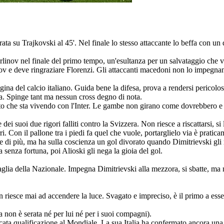
ata su Trajkovski al 45'. Nel finale lo stesso attaccante lo beffa con un
rlinov nel finale del primo tempo, un'esultanza per un salvataggio che 
 e deve ringraziare Florenzi. Gli attaccanti macedoni non lo impegnan
agina del calcio italiano. Guida bene la difesa, prova a rendersi pericolos
a. Spinge tant ma nessun cross degno di nota.
he sta vivendo con l'Inter. Le gambe non girano come dovrebbero e i su
 dei suoi due rigori falliti contro la Svizzera. Non riesce a riscattarsi,
i. Con il pallone tra i piedi fa quel che vuole, portarglielo via è pratic
de di più, ma ha sulla coscienza un gol divorato quando Dimitrievski gli
sa senza fortuna, poi Alioski gli nega la gioia del gol.
lia della Nazionale. Impegna Dimitrievski alla mezzora, si sbatte, ma no
on riesce mai ad accendere la luce. Svagato e impreciso, è il primo a es
non è serata né per lui né per i suoi compagni).
ata qualificazione al Mondiale. La sua Italia ha confermato ancora una vo