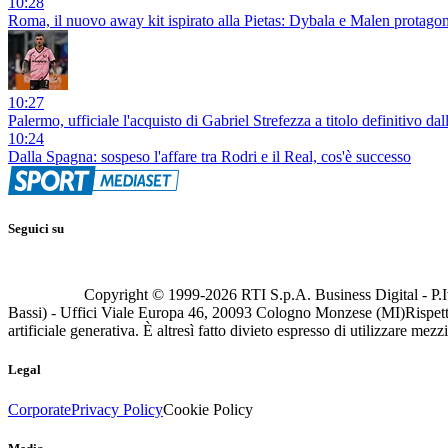
10:28
Roma, il nuovo away kit ispirato alla Pietas: Dybala e Malen protag
10:27
Palermo, ufficiale l'acquisto di Gabriel Strefezza a titolo definitivo d
10:24
Dalla Spagna: sospeso l'affare tra Rodri e il Real, cos'è successo
Seguici su
Copyright © 1999-
2026
RTI S.p.A. Business Digital - P.I
Bassi) - Uffici Viale Europa 46, 20093 Cologno Monzese (MI)
Rispett
artificiale generativa. È altresì fatto divieto espresso di utilizzare mez
Legal
Corporate
Privacy Policy
Cookie Policy