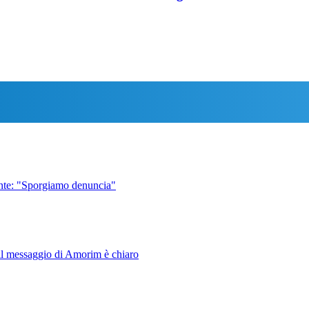
gente: "Sporgiamo denuncia"
E il messaggio di Amorim è chiaro