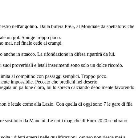
 destro nell'angolino. Dalla bufera PSG, al Mondiale da spettatore: che
vale un gol. Spinge troppo poco.
o mai, nel finale cede ai crampi.
o anche in attacco. La rifondazione in difesa ripartirà da lui.
oi proverbiali e letali inserimenti sono solo un dolce ricordo.
 si limita al compitino con passaggi semplici. Troppo poco.
amente impossibile. Peccato che predichi nel deserto.
 regala un pallone d'oro, lui lo spreca calciando debolmente favorendo
n è letale come alla Lazio. Con quella di oggi sono 7 le gare di fila
sere sostituito da Mancini. Le notti magiche di Euro 2020 sembrano
lta i difetti emersi nelle qualificazioni, ovvero non riesce mai a