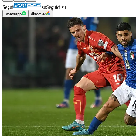
Segui
su
Seguici su
whatsapp
discover