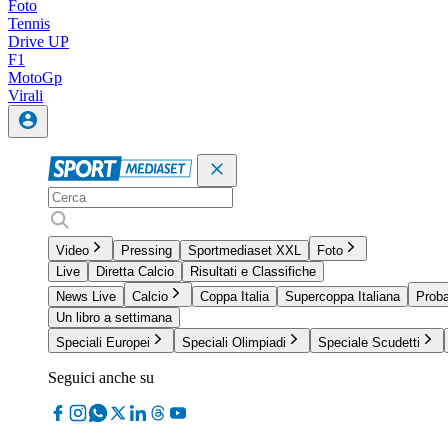
Foto
Tennis
Drive UP
F1
MotoGp
Virali
Video
Pressing
Sportmediaset XXL
Foto
Live
Diretta Calcio
Risultati e Classifiche
News Live
Calcio
Coppa Italia
Supercoppa Italiana
Proba
Un libro a settimana
Speciali Europei
Speciali Olimpiadi
Speciale Scudetti
Seguici anche su