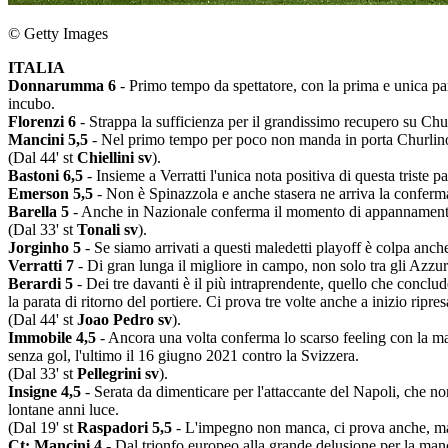
© Getty Images
ITALIA
Donnarumma 6
- Primo tempo da spettatore, con la prima e unica par
incubo.
Florenzi 6
- Strappa la sufficienza per il grandissimo recupero su Chu
Mancini 5,5
- Nel primo tempo per poco non manda in porta Churlinov
(Dal 44' st
Chiellini sv
).
Bastoni 6,5
- Insieme a Verratti l'unica nota positiva di questa triste p
Emerson 5,5
- Non è Spinazzola e anche stasera ne arriva la conferm
Barella 5
- Anche in Nazionale conferma il momento di appannamento c
(Dal 33' st
Tonali sv
).
Jorginho 5
- Se siamo arrivati a questi maledetti playoff è colpa anche
Verratti 7
- Di gran lunga il migliore in campo, non solo tra gli Azzurr
Berardi 5
- Dei tre davanti è il più intraprendente, quello che conclu
la parata di ritorno del portiere. Ci prova tre volte anche a inizio ripre
(Dal 44' st
Joao Pedro sv
).
Immobile 4,5
- Ancora una volta conferma lo scarso feeling con la mag
senza gol, l'ultimo il 16 giugno 2021 contro la Svizzera.
(Dal 33' st
Pellegrini sv
).
Insigne 4,5
- Serata da dimenticare per l'attaccante del Napoli, che n
lontane anni luce.
(Dal 19' st
Raspadori 5,5
- L'impegno non manca, ci prova anche, ma 
Ct: Mancini 4
- Dal trionfo europeo alla grande delusione per la manc