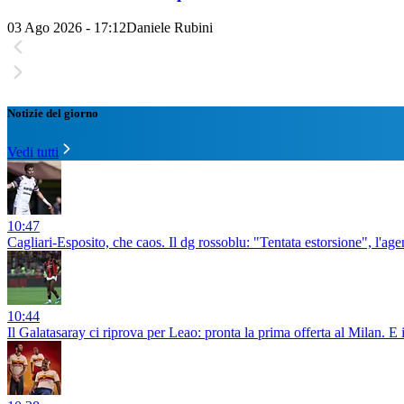
03 Ago 2026 - 17:12
Daniele Rubini
Notizie del giorno
Vedi tutti
10:47
Cagliari-Esposito, che caos. Il dg rossoblu: "Tentata estorsione", l'a
10:44
Il Galatasaray ci riprova per Leao: pronta la prima offerta al Milan. 