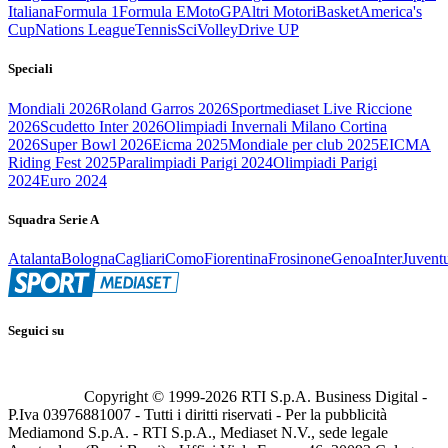
Italiana
Formula 1
Formula E
MotoGP
Altri Motori
Basket
America's
Cup
Nations League
Tennis
Sci
Volley
Drive UP
Speciali
Mondiali 2026
Roland Garros 2026
Sportmediaset Live Riccione
2026
Scudetto Inter 2026
Olimpiadi Invernali Milano Cortina
2026
Super Bowl 2026
Eicma 2025
Mondiale per club 2025
EICMA
Riding Fest 2025
Paralimpiadi Parigi 2024
Olimpiadi Parigi
2024
Euro 2024
Squadra Serie A
Atalanta
Bologna
Cagliari
Como
Fiorentina
Frosinone
Genoa
Inter
Juvent
Seguici su
Copyright © 1999-
2026
RTI S.p.A. Business Digital -
P.Iva 03976881007 - Tutti i diritti riservati - Per la pubblicità
Mediamond S.p.A. - RTI S.p.A., Mediaset N.V., sede legale