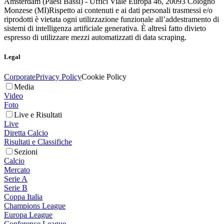
Amsterdam (Paesi Bassi) - Uffici Viale Europa 46, 20093 Cologno
Monzese (MI)
Rispetto ai contenuti e ai dati personali trasmessi e/o
riprodotti è vietata ogni utilizzazione funzionale all’addestramento di
sistemi di intelligenza artificiale generativa. È altresì fatto divieto
espresso di utilizzare mezzi automatizzati di data scraping.
Legal
Corporate
Privacy Policy
Cookie Policy
Media
Video
Foto
Live e Risultati
Live
Diretta Calcio
Risultati e Classifiche
Sezioni
Calcio
Mercato
Serie A
Serie B
Coppa Italia
Champions League
Europa League
Conference League