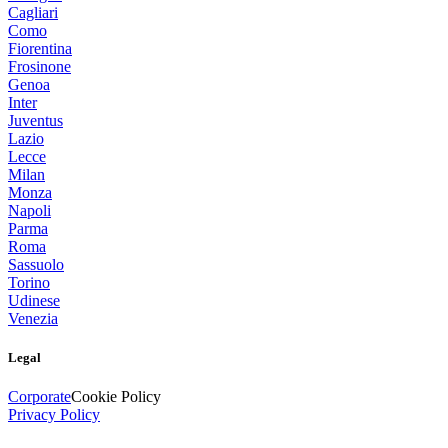
Cagliari
Como
Fiorentina
Frosinone
Genoa
Inter
Juventus
Lazio
Lecce
Milan
Monza
Napoli
Parma
Roma
Sassuolo
Torino
Udinese
Venezia
Legal
Corporate
Cookie Policy
Privacy Policy