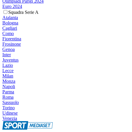
Olimpiadi Parigi 2024
Euro 2024
Squadra Serie A
Atalanta
Bologna
Cagliari
Como
Fiorentina
Frosinone
Genoa
Inter
Juventus
Lazio
Lecce
Milan
Monza
Napoli
Parma
Roma
Sassuolo
Torino
Udinese
Venezia