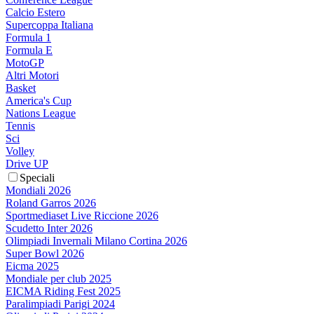
Calcio Estero
Supercoppa Italiana
Formula 1
Formula E
MotoGP
Altri Motori
Basket
America's Cup
Nations League
Tennis
Sci
Volley
Drive UP
Speciali
Mondiali 2026
Roland Garros 2026
Sportmediaset Live Riccione 2026
Scudetto Inter 2026
Olimpiadi Invernali Milano Cortina 2026
Super Bowl 2026
Eicma 2025
Mondiale per club 2025
EICMA Riding Fest 2025
Paralimpiadi Parigi 2024