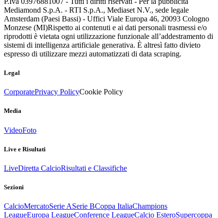
P.Iva 03976881007 - Tutti i diritti riservati - Per la pubblicità
Mediamond S.p.A. - RTI S.p.A., Mediaset N.V., sede legale
Amsterdam (Paesi Bassi) - Uffici Viale Europa 46, 20093 Cologno
Monzese (MI)
Rispetto ai contenuti e ai dati personali trasmessi e/o
riprodotti è vietata ogni utilizzazione funzionale all’addestramento di
sistemi di intelligenza artificiale generativa. È altresì fatto divieto
espresso di utilizzare mezzi automatizzati di data scraping.
Legal
Corporate
Privacy Policy
Cookie Policy
Media
Video
Foto
Live e Risultati
Live
Diretta Calcio
Risultati e Classifiche
Sezioni
Calcio
Mercato
Serie A
Serie B
Coppa Italia
Champions
League
Europa League
Conference League
Calcio Estero
Supercoppa