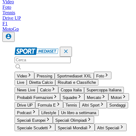
Video
Foto
Tennis
Drive UP
F1
MotoGp
Video
Pressing
Sportmediaset XXL
Foto
Live
Diretta Calcio
Risultati e Classifiche
News Live
Calcio
Coppa Italia
Supercoppa Italiana
Probabili Formazioni
Squadre
Mercato
Motori
Drive UP
Formula E
Tennis
Altri Sport
Sondaggi
Podcast
Lifestyle
Un libro a settimana
Speciali Europei
Speciali Olimpiadi
Speciale Scudetti
Speciali Mondiali
Altri Speciali