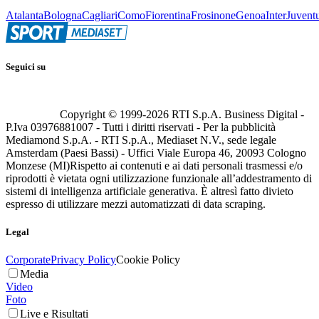
Atalanta
Bologna
Cagliari
Como
Fiorentina
Frosinone
Genoa
Inter
Juvent
Seguici su
Copyright © 1999-
2026
RTI S.p.A. Business Digital -
P.Iva 03976881007 - Tutti i diritti riservati - Per la pubblicità
Mediamond S.p.A. - RTI S.p.A., Mediaset N.V., sede legale
Amsterdam (Paesi Bassi) - Uffici Viale Europa 46, 20093 Cologno
Monzese (MI)
Rispetto ai contenuti e ai dati personali trasmessi e/o
riprodotti è vietata ogni utilizzazione funzionale all’addestramento di
sistemi di intelligenza artificiale generativa. È altresì fatto divieto
espresso di utilizzare mezzi automatizzati di data scraping.
Legal
Corporate
Privacy Policy
Cookie Policy
Media
Video
Foto
Live e Risultati