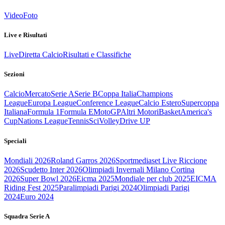
Video
Foto
Live e Risultati
Live
Diretta Calcio
Risultati e Classifiche
Sezioni
Calcio
Mercato
Serie A
Serie B
Coppa Italia
Champions
League
Europa League
Conference League
Calcio Estero
Supercoppa
Italiana
Formula 1
Formula E
MotoGP
Altri Motori
Basket
America's
Cup
Nations League
Tennis
Sci
Volley
Drive UP
Speciali
Mondiali 2026
Roland Garros 2026
Sportmediaset Live Riccione
2026
Scudetto Inter 2026
Olimpiadi Invernali Milano Cortina
2026
Super Bowl 2026
Eicma 2025
Mondiale per club 2025
EICMA
Riding Fest 2025
Paralimpiadi Parigi 2024
Olimpiadi Parigi
2024
Euro 2024
Squadra Serie A