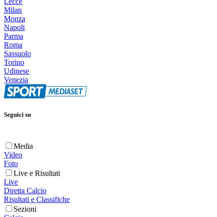
Lecce
Milan
Monza
Napoli
Parma
Roma
Sassuolo
Torino
Udinese
Venezia
Seguici su
Media
Video
Foto
Live e Risultati
Live
Diretta Calcio
Risultati e Classifiche
Sezioni