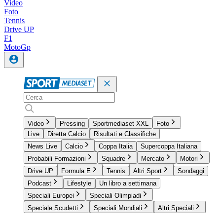
Video
Foto
Tennis
Drive UP
F1
MotoGp
Video
Pressing
Sportmediaset XXL
Foto
Live
Diretta Calcio
Risultati e Classifiche
News Live
Calcio
Coppa Italia
Supercoppa Italiana
Probabili Formazioni
Squadre
Mercato
Motori
Drive UP
Formula E
Tennis
Altri Sport
Sondaggi
Podcast
Lifestyle
Un libro a settimana
Speciali Europei
Speciali Olimpiadi
Speciale Scudetti
Speciali Mondiali
Altri Speciali