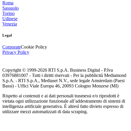
Roma
Sassuolo
Torino
Udinese
Venezia
Legal
Corporate
Cookie Policy
Privacy Policy
Copyright © 1999-
2026
RTI S.p.A. Business Digital - P.Iva
03976881007 - Tutti i diritti riservati - Per la pubblicità Mediamond
S.p.A. - RTI S.p.A., Mediaset N.V., sede legale Amsterdam (Paesi
Bassi) - Uffici Viale Europa 46, 20093 Cologno Monzese (MI)
Rispetto ai contenuti e ai dati personali trasmessi e/o riprodotti è
vietata ogni utilizzazione funzionale all’addestramento di sistemi di
intelligenza artificiale generativa. È altresì fatto divieto espresso di
utilizzare mezzi automatizzati di data scraping.