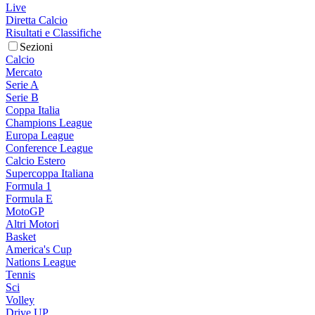
Live
Diretta Calcio
Risultati e Classifiche
Sezioni
Calcio
Mercato
Serie A
Serie B
Coppa Italia
Champions League
Europa League
Conference League
Calcio Estero
Supercoppa Italiana
Formula 1
Formula E
MotoGP
Altri Motori
Basket
America's Cup
Nations League
Tennis
Sci
Volley
Drive UP