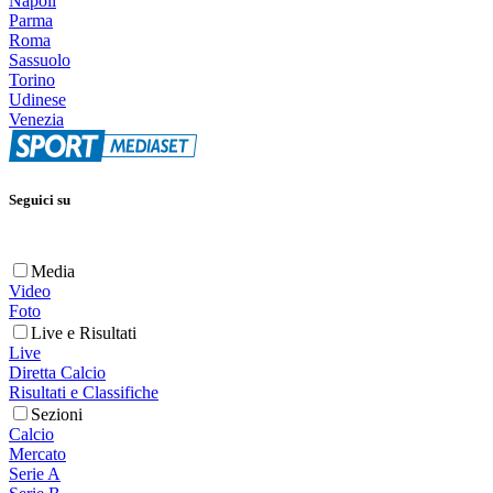
Napoli
Parma
Roma
Sassuolo
Torino
Udinese
Venezia
Seguici su
Media
Video
Foto
Live e Risultati
Live
Diretta Calcio
Risultati e Classifiche
Sezioni
Calcio
Mercato
Serie A