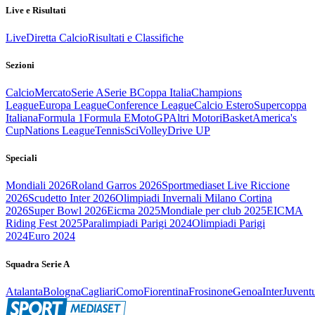
Live e Risultati
Live
Diretta Calcio
Risultati e Classifiche
Sezioni
Calcio
Mercato
Serie A
Serie B
Coppa Italia
Champions
League
Europa League
Conference League
Calcio Estero
Supercoppa
Italiana
Formula 1
Formula E
MotoGP
Altri Motori
Basket
America's
Cup
Nations League
Tennis
Sci
Volley
Drive UP
Speciali
Mondiali 2026
Roland Garros 2026
Sportmediaset Live Riccione
2026
Scudetto Inter 2026
Olimpiadi Invernali Milano Cortina
2026
Super Bowl 2026
Eicma 2025
Mondiale per club 2025
EICMA
Riding Fest 2025
Paralimpiadi Parigi 2024
Olimpiadi Parigi
2024
Euro 2024
Squadra Serie A
Atalanta
Bologna
Cagliari
Como
Fiorentina
Frosinone
Genoa
Inter
Juvent