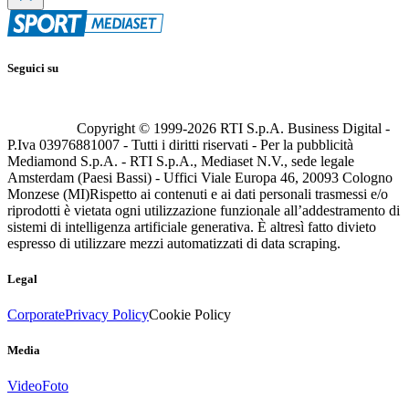
Seguici su
Copyright © 1999-
2026
RTI S.p.A. Business Digital -
P.Iva 03976881007 - Tutti i diritti riservati - Per la pubblicità
Mediamond S.p.A. - RTI S.p.A., Mediaset N.V., sede legale
Amsterdam (Paesi Bassi) - Uffici Viale Europa 46, 20093 Cologno
Monzese (MI)
Rispetto ai contenuti e ai dati personali trasmessi e/o
riprodotti è vietata ogni utilizzazione funzionale all’addestramento di
sistemi di intelligenza artificiale generativa. È altresì fatto divieto
espresso di utilizzare mezzi automatizzati di data scraping.
Legal
Corporate
Privacy Policy
Cookie Policy
Media
Video
Foto