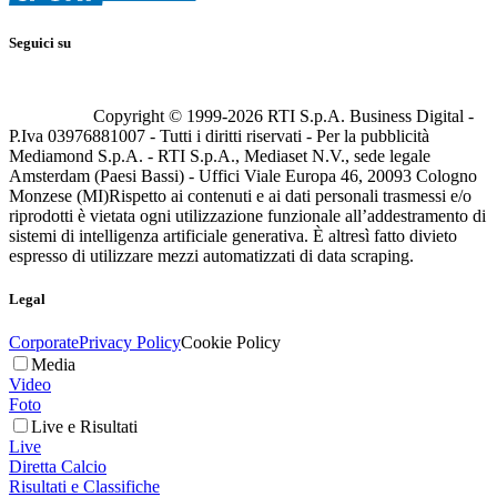
Seguici su
Copyright © 1999-
2026
RTI S.p.A. Business Digital -
P.Iva 03976881007 - Tutti i diritti riservati - Per la pubblicità
Mediamond S.p.A. - RTI S.p.A., Mediaset N.V., sede legale
Amsterdam (Paesi Bassi) - Uffici Viale Europa 46, 20093 Cologno
Monzese (MI)
Rispetto ai contenuti e ai dati personali trasmessi e/o
riprodotti è vietata ogni utilizzazione funzionale all’addestramento di
sistemi di intelligenza artificiale generativa. È altresì fatto divieto
espresso di utilizzare mezzi automatizzati di data scraping.
Legal
Corporate
Privacy Policy
Cookie Policy
Media
Video
Foto
Live e Risultati
Live
Diretta Calcio
Risultati e Classifiche