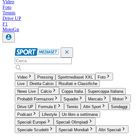
Video
Foto
Tennis
Drive UP
F1
MotoGp
Video
Pressing
Sportmediaset XXL
Foto
Live
Diretta Calcio
Risultati e Classifiche
News Live
Calcio
Coppa Italia
Supercoppa Italiana
Probabili Formazioni
Squadre
Mercato
Motori
Drive UP
Formula E
Tennis
Altri Sport
Sondaggi
Podcast
Lifestyle
Un libro a settimana
Speciali Europei
Speciali Olimpiadi
Speciale Scudetti
Speciali Mondiali
Altri Speciali