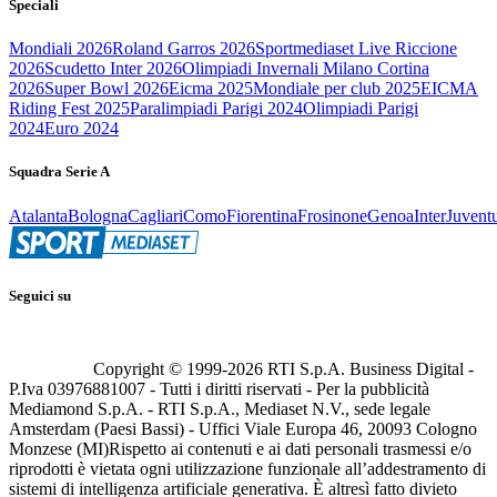
Speciali
Mondiali 2026
Roland Garros 2026
Sportmediaset Live Riccione
2026
Scudetto Inter 2026
Olimpiadi Invernali Milano Cortina
2026
Super Bowl 2026
Eicma 2025
Mondiale per club 2025
EICMA
Riding Fest 2025
Paralimpiadi Parigi 2024
Olimpiadi Parigi
2024
Euro 2024
Squadra Serie A
Atalanta
Bologna
Cagliari
Como
Fiorentina
Frosinone
Genoa
Inter
Juvent
Seguici su
Copyright © 1999-
2026
RTI S.p.A. Business Digital -
P.Iva 03976881007 - Tutti i diritti riservati - Per la pubblicità
Mediamond S.p.A. - RTI S.p.A., Mediaset N.V., sede legale
Amsterdam (Paesi Bassi) - Uffici Viale Europa 46, 20093 Cologno
Monzese (MI)
Rispetto ai contenuti e ai dati personali trasmessi e/o
riprodotti è vietata ogni utilizzazione funzionale all’addestramento di
sistemi di intelligenza artificiale generativa. È altresì fatto divieto