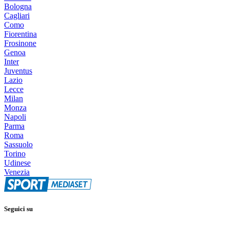
Bologna
Cagliari
Como
Fiorentina
Frosinone
Genoa
Inter
Juventus
Lazio
Lecce
Milan
Monza
Napoli
Parma
Roma
Sassuolo
Torino
Udinese
Venezia
Seguici su