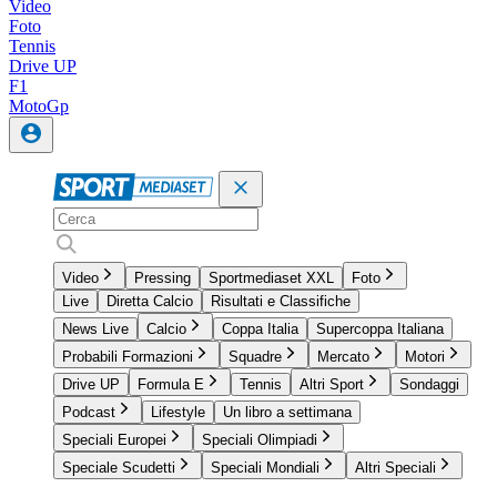
Video
Foto
Tennis
Drive UP
F1
MotoGp
Video
Pressing
Sportmediaset XXL
Foto
Live
Diretta Calcio
Risultati e Classifiche
News Live
Calcio
Coppa Italia
Supercoppa Italiana
Probabili Formazioni
Squadre
Mercato
Motori
Drive UP
Formula E
Tennis
Altri Sport
Sondaggi
Podcast
Lifestyle
Un libro a settimana
Speciali Europei
Speciali Olimpiadi
Speciale Scudetti
Speciali Mondiali
Altri Speciali