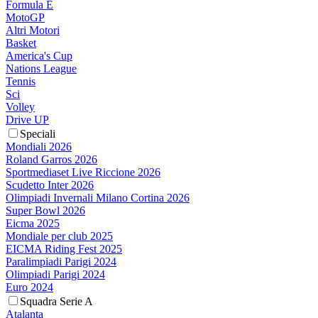
Formula E
MotoGP
Altri Motori
Basket
America's Cup
Nations League
Tennis
Sci
Volley
Drive UP
Speciali
Mondiali 2026
Roland Garros 2026
Sportmediaset Live Riccione 2026
Scudetto Inter 2026
Olimpiadi Invernali Milano Cortina 2026
Super Bowl 2026
Eicma 2025
Mondiale per club 2025
EICMA Riding Fest 2025
Paralimpiadi Parigi 2024
Olimpiadi Parigi 2024
Euro 2024
Squadra Serie A
Atalanta