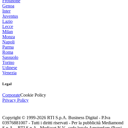
Frosinone
Genoa
Inter
Juventus
Lazio
Lecce
Milan
Monza
Napoli
Parma
Roma
Sassuolo
Torino
Udinese
Venezia
Legal
Corporate
Cookie Policy
Privacy Policy
Copyright © 1999-
2026
RTI S.p.A. Business Digital - P.Iva
03976881007 - Tutti i diritti riservati - Per la pubblicità Mediamond
S.p.A. - RTI S.p.A., Mediaset N.V., sede legale Amsterdam (Paesi