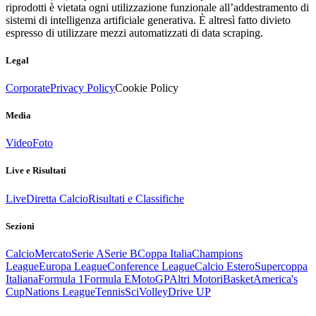
riprodotti è vietata ogni utilizzazione funzionale all’addestramento di
sistemi di intelligenza artificiale generativa. È altresì fatto divieto
espresso di utilizzare mezzi automatizzati di data scraping.
Legal
Corporate
Privacy Policy
Cookie Policy
Media
Video
Foto
Live e Risultati
Live
Diretta Calcio
Risultati e Classifiche
Sezioni
Calcio
Mercato
Serie A
Serie B
Coppa Italia
Champions
League
Europa League
Conference League
Calcio Estero
Supercoppa
Italiana
Formula 1
Formula E
MotoGP
Altri Motori
Basket
America's
Cup
Nations League
Tennis
Sci
Volley
Drive UP