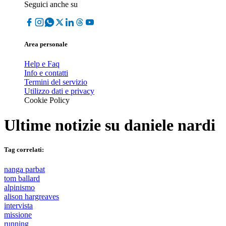
Seguici anche su
Area personale
Help e Faq
Info e contatti
Termini del servizio
Utilizzo dati e privacy
Cookie Policy
Ultime notizie su
daniele nardi
Tag correlati:
nanga parbat
tom ballard
alpinismo
alison hargreaves
intervista
missione
running