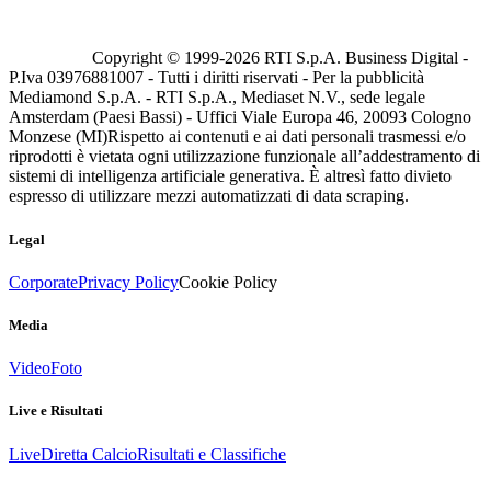
Copyright © 1999-
2026
RTI S.p.A. Business Digital -
P.Iva 03976881007 - Tutti i diritti riservati - Per la pubblicità
Mediamond S.p.A. - RTI S.p.A., Mediaset N.V., sede legale
Amsterdam (Paesi Bassi) - Uffici Viale Europa 46, 20093 Cologno
Monzese (MI)
Rispetto ai contenuti e ai dati personali trasmessi e/o
riprodotti è vietata ogni utilizzazione funzionale all’addestramento di
sistemi di intelligenza artificiale generativa. È altresì fatto divieto
espresso di utilizzare mezzi automatizzati di data scraping.
Legal
Corporate
Privacy Policy
Cookie Policy
Media
Video
Foto
Live e Risultati
Live
Diretta Calcio
Risultati e Classifiche