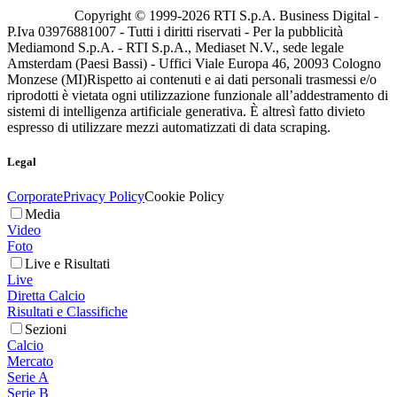
Copyright © 1999-
2026
RTI S.p.A. Business Digital -
P.Iva 03976881007 - Tutti i diritti riservati - Per la pubblicità
Mediamond S.p.A. - RTI S.p.A., Mediaset N.V., sede legale
Amsterdam (Paesi Bassi) - Uffici Viale Europa 46, 20093 Cologno
Monzese (MI)
Rispetto ai contenuti e ai dati personali trasmessi e/o
riprodotti è vietata ogni utilizzazione funzionale all’addestramento di
sistemi di intelligenza artificiale generativa. È altresì fatto divieto
espresso di utilizzare mezzi automatizzati di data scraping.
Legal
Corporate
Privacy Policy
Cookie Policy
Media
Video
Foto
Live e Risultati
Live
Diretta Calcio
Risultati e Classifiche
Sezioni
Calcio
Mercato
Serie A
Serie B