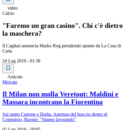
video
Calcio
"Faremo un gran casino". Chi c'è dietro
la maschera?
Il Cagliari annuncia Marko Rog prendendo spunto da La Casa di
Carta
24 Lug 2019 - 01:38
Articolo
Mercato
Il Milan non molla Veretout: Maldini e
Massara incontrano la Fiorentina
Sul piatto Cutrone e Biglia. Apertura del braccio destro di
Commisso, Barone: "Stiamo lavorando"
02 Lug 2019 - 18:05