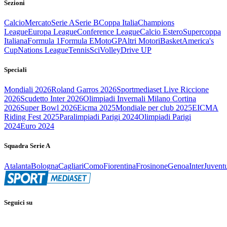
Sezioni
Calcio
Mercato
Serie A
Serie B
Coppa Italia
Champions
League
Europa League
Conference League
Calcio Estero
Supercoppa
Italiana
Formula 1
Formula E
MotoGP
Altri Motori
Basket
America's
Cup
Nations League
Tennis
Sci
Volley
Drive UP
Speciali
Mondiali 2026
Roland Garros 2026
Sportmediaset Live Riccione
2026
Scudetto Inter 2026
Olimpiadi Invernali Milano Cortina
2026
Super Bowl 2026
Eicma 2025
Mondiale per club 2025
EICMA
Riding Fest 2025
Paralimpiadi Parigi 2024
Olimpiadi Parigi
2024
Euro 2024
Squadra Serie A
Atalanta
Bologna
Cagliari
Como
Fiorentina
Frosinone
Genoa
Inter
Juvent
Seguici su