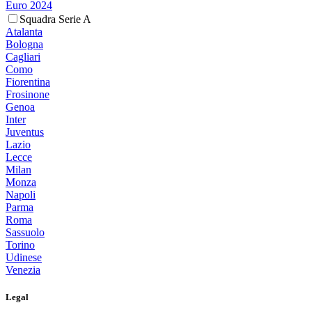
Euro 2024
Squadra Serie A
Atalanta
Bologna
Cagliari
Como
Fiorentina
Frosinone
Genoa
Inter
Juventus
Lazio
Lecce
Milan
Monza
Napoli
Parma
Roma
Sassuolo
Torino
Udinese
Venezia
Legal