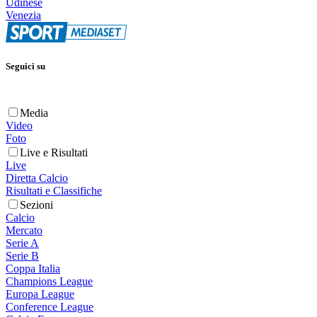
Udinese
Venezia
Seguici su
Media
Video
Foto
Live e Risultati
Live
Diretta Calcio
Risultati e Classifiche
Sezioni
Calcio
Mercato
Serie A
Serie B
Coppa Italia
Champions League
Europa League
Conference League