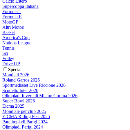
Calcio Estero
Supercoppa Italiana
Formula 1
Formula E
MotoGP
Altri Motori
Basket
America's Cup
Nations League
Tennis
Sci
Volley
Drive UP
Speciali
Mondiali 2026
Roland Garros 2026
Sportmediaset Live Riccione 2026
Scudetto Inter 2026
Olimpiadi Invernali Milano Cortina 2026
Super Bowl 2026
Eicma 2025
Mondiale per club 2025
EICMA Riding Fest 2025
Paralimpiadi Parigi 2024
Olimpiadi Parigi 2024