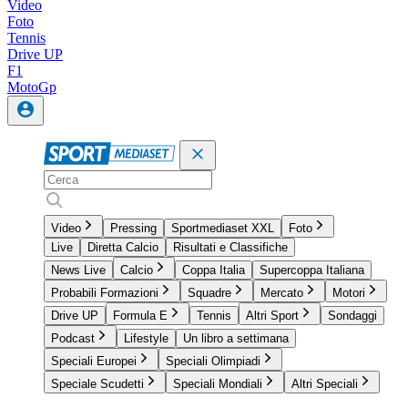
Video
Foto
Tennis
Drive UP
F1
MotoGp
Video
Pressing
Sportmediaset XXL
Foto
Live
Diretta Calcio
Risultati e Classifiche
News Live
Calcio
Coppa Italia
Supercoppa Italiana
Probabili Formazioni
Squadre
Mercato
Motori
Drive UP
Formula E
Tennis
Altri Sport
Sondaggi
Podcast
Lifestyle
Un libro a settimana
Speciali Europei
Speciali Olimpiadi
Speciale Scudetti
Speciali Mondiali
Altri Speciali