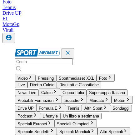
Foto
Tennis
Drive UP
F1
MotoGp
Virali
Video
Pressing
Sportmediaset XXL
Foto
Live
Diretta Calcio
Risultati e Classifiche
News Live
Calcio
Coppa Italia
Supercoppa Italiana
Probabili Formazioni
Squadre
Mercato
Motori
Drive UP
Formula E
Tennis
Altri Sport
Sondaggi
Podcast
Lifestyle
Un libro a settimana
Speciali Europei
Speciali Olimpiadi
Speciale Scudetti
Speciali Mondiali
Altri Speciali