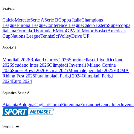
Sezioni
Calcio
Mercato
Serie A
Serie B
Coppa Italia
Champions
League
Europa League
Conference League
Calcio Estero
Supercoppa
Italiana
Formula 1
Formula E
MotoGP
Altri Motori
Basket
America's
Cup
Nations League
Tennis
Sci
Volley
Drive UP
Speciali
Mondiali 2026
Roland Garros 2026
Sportmediaset Live Riccione
2026
Scudetto Inter 2026
Olimpiadi Invernali Milano Cortina
2026
Super Bowl 2026
Eicma 2025
Mondiale per club 2025
EICMA
Riding Fest 2025
Paralimpiadi Parigi 2024
Olimpiadi Parigi
2024
Euro 2024
Squadra Serie A
Atalanta
Bologna
Cagliari
Como
Fiorentina
Frosinone
Genoa
Inter
Juvent
Seguici su