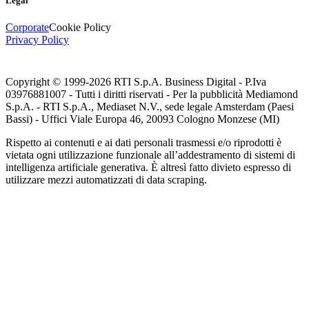
Legal
Corporate
Cookie Policy
Privacy Policy
Copyright © 1999-
2026
RTI S.p.A. Business Digital - P.Iva
03976881007 - Tutti i diritti riservati - Per la pubblicità Mediamond
S.p.A. - RTI S.p.A., Mediaset N.V., sede legale Amsterdam (Paesi
Bassi) - Uffici Viale Europa 46, 20093 Cologno Monzese (MI)
Rispetto ai contenuti e ai dati personali trasmessi e/o riprodotti è
vietata ogni utilizzazione funzionale all’addestramento di sistemi di
intelligenza artificiale generativa. È altresì fatto divieto espresso di
utilizzare mezzi automatizzati di data scraping.