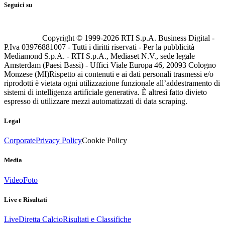
Seguici su
Copyright © 1999-
2026
RTI S.p.A. Business Digital -
P.Iva 03976881007 - Tutti i diritti riservati - Per la pubblicità
Mediamond S.p.A. - RTI S.p.A., Mediaset N.V., sede legale
Amsterdam (Paesi Bassi) - Uffici Viale Europa 46, 20093 Cologno
Monzese (MI)
Rispetto ai contenuti e ai dati personali trasmessi e/o
riprodotti è vietata ogni utilizzazione funzionale all’addestramento di
sistemi di intelligenza artificiale generativa. È altresì fatto divieto
espresso di utilizzare mezzi automatizzati di data scraping.
Legal
Corporate
Privacy Policy
Cookie Policy
Media
Video
Foto
Live e Risultati
Live
Diretta Calcio
Risultati e Classifiche