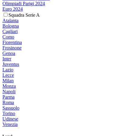
Olimpiadi Parigi 2024
Euro 2024
Squadra Serie A
Atalanta
Bologna
Cagliari
Como
Fiorentina
Frosinone
Genoa
Inter
Juventus
Lazio
Lecce
Milan
Monza
Napoli
Parma
Roma
Sassuolo
Torino
Udinese
Venezia