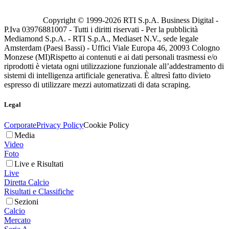
Copyright © 1999-
2026
RTI S.p.A. Business Digital -
P.Iva 03976881007 - Tutti i diritti riservati - Per la pubblicità
Mediamond S.p.A. - RTI S.p.A., Mediaset N.V., sede legale
Amsterdam (Paesi Bassi) - Uffici Viale Europa 46, 20093 Cologno
Monzese (MI)
Rispetto ai contenuti e ai dati personali trasmessi e/o
riprodotti è vietata ogni utilizzazione funzionale all’addestramento di
sistemi di intelligenza artificiale generativa. È altresì fatto divieto
espresso di utilizzare mezzi automatizzati di data scraping.
Legal
Corporate
Privacy Policy
Cookie Policy
Media
Video
Foto
Live e Risultati
Live
Diretta Calcio
Risultati e Classifiche
Sezioni
Calcio
Mercato