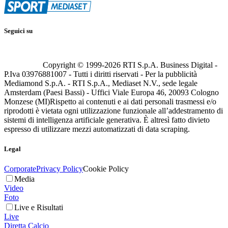
Seguici su
Copyright © 1999-
2026
RTI S.p.A. Business Digital -
P.Iva 03976881007 - Tutti i diritti riservati - Per la pubblicità
Mediamond S.p.A. - RTI S.p.A., Mediaset N.V., sede legale
Amsterdam (Paesi Bassi) - Uffici Viale Europa 46, 20093 Cologno
Monzese (MI)
Rispetto ai contenuti e ai dati personali trasmessi e/o
riprodotti è vietata ogni utilizzazione funzionale all’addestramento di
sistemi di intelligenza artificiale generativa. È altresì fatto divieto
espresso di utilizzare mezzi automatizzati di data scraping.
Legal
Corporate
Privacy Policy
Cookie Policy
Media
Video
Foto
Live e Risultati
Live
Diretta Calcio