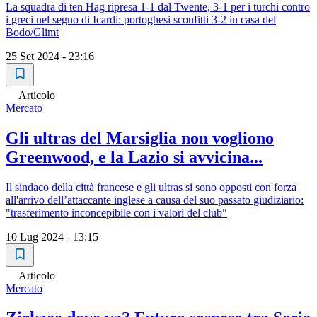
La squadra di ten Hag ripresa 1-1 dal Twente, 3-1 per i turchi contro
i greci nel segno di Icardi: portoghesi sconfitti 3-2 in casa del
Bodo/Glimt
25 Set 2024 - 23:16
Articolo
Mercato
Gli ultras del Marsiglia non vogliono
Greenwood, e la Lazio si avvicina...
Il sindaco della città francese e gli ultras si sono opposti con forza
all'arrivo dell’attaccante inglese a causa del suo passato giudiziario:
"trasferimento inconcepibile con i valori del club"
10 Lug 2024 - 13:15
Articolo
Mercato