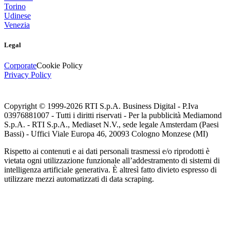
Torino
Udinese
Venezia
Legal
Corporate
Cookie Policy
Privacy Policy
Copyright © 1999-
2026
RTI S.p.A. Business Digital - P.Iva
03976881007 - Tutti i diritti riservati - Per la pubblicità Mediamond
S.p.A. - RTI S.p.A., Mediaset N.V., sede legale Amsterdam (Paesi
Bassi) - Uffici Viale Europa 46, 20093 Cologno Monzese (MI)
Rispetto ai contenuti e ai dati personali trasmessi e/o riprodotti è
vietata ogni utilizzazione funzionale all’addestramento di sistemi di
intelligenza artificiale generativa. È altresì fatto divieto espresso di
utilizzare mezzi automatizzati di data scraping.