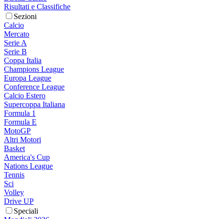
Risultati e Classifiche
Sezioni
Calcio
Mercato
Serie A
Serie B
Coppa Italia
Champions League
Europa League
Conference League
Calcio Estero
Supercoppa Italiana
Formula 1
Formula E
MotoGP
Altri Motori
Basket
America's Cup
Nations League
Tennis
Sci
Volley
Drive UP
Speciali