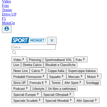
Video
Foto
Tennis
Drive UP
F1
MotoGp
Video
Pressing
Sportmediaset XXL
Foto
Live
Diretta Calcio
Risultati e Classifiche
News Live
Calcio
Coppa Italia
Supercoppa Italiana
Probabili Formazioni
Squadre
Mercato
Motori
Drive UP
Formula E
Tennis
Altri Sport
Sondaggi
Podcast
Lifestyle
Un libro a settimana
Speciali Europei
Speciali Olimpiadi
Speciale Scudetti
Speciali Mondiali
Altri Speciali