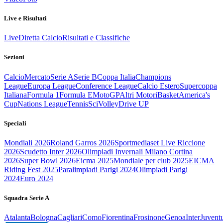
Live e Risultati
Live
Diretta Calcio
Risultati e Classifiche
Sezioni
Calcio
Mercato
Serie A
Serie B
Coppa Italia
Champions
League
Europa League
Conference League
Calcio Estero
Supercoppa
Italiana
Formula 1
Formula E
MotoGP
Altri Motori
Basket
America's
Cup
Nations League
Tennis
Sci
Volley
Drive UP
Speciali
Mondiali 2026
Roland Garros 2026
Sportmediaset Live Riccione
2026
Scudetto Inter 2026
Olimpiadi Invernali Milano Cortina
2026
Super Bowl 2026
Eicma 2025
Mondiale per club 2025
EICMA
Riding Fest 2025
Paralimpiadi Parigi 2024
Olimpiadi Parigi
2024
Euro 2024
Squadra Serie A
Atalanta
Bologna
Cagliari
Como
Fiorentina
Frosinone
Genoa
Inter
Juvent