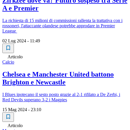
Zirkzee dove va? Futuro sospeso tra Serie
A e Premier
La richiesta di 15 milioni di commissioni rallenta la trattativa con i
rossoneri, l'attaccante olandese potrebbe approdare in Premier
League
02 Lug 2024 - 11:49
Articolo
Calcio
Chelsea e Manchester United battono
Brighton e Newcastle
I Blues ipotecano il sesto posto grazie al 2-1 rifilato a De Zerbi, i
Red Devils superano 3-2 i Magpies
15 Mag 2024 - 23:10
Articolo