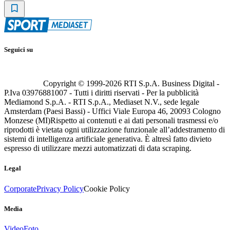
Seguici su
Copyright © 1999-
2026
RTI S.p.A. Business Digital -
P.Iva 03976881007 - Tutti i diritti riservati - Per la pubblicità
Mediamond S.p.A. - RTI S.p.A., Mediaset N.V., sede legale
Amsterdam (Paesi Bassi) - Uffici Viale Europa 46, 20093 Cologno
Monzese (MI)
Rispetto ai contenuti e ai dati personali trasmessi e/o
riprodotti è vietata ogni utilizzazione funzionale all’addestramento di
sistemi di intelligenza artificiale generativa. È altresì fatto divieto
espresso di utilizzare mezzi automatizzati di data scraping.
Legal
Corporate
Privacy Policy
Cookie Policy
Media
Video
Foto