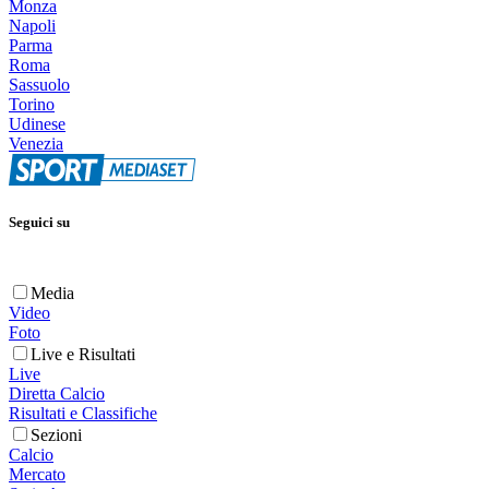
Monza
Napoli
Parma
Roma
Sassuolo
Torino
Udinese
Venezia
Seguici su
Media
Video
Foto
Live e Risultati
Live
Diretta Calcio
Risultati e Classifiche
Sezioni
Calcio
Mercato