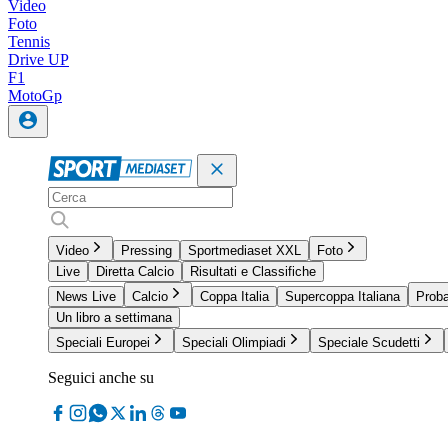
Video
Foto
Tennis
Drive UP
F1
MotoGp
Video
Pressing
Sportmediaset XXL
Foto
Live
Diretta Calcio
Risultati e Classifiche
News Live
Calcio
Coppa Italia
Supercoppa Italiana
Proba
Un libro a settimana
Speciali Europei
Speciali Olimpiadi
Speciale Scudetti
Seguici anche su