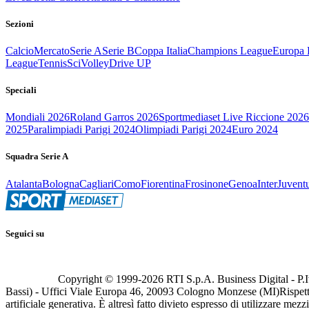
Sezioni
Calcio
Mercato
Serie A
Serie B
Coppa Italia
Champions League
Europa 
League
Tennis
Sci
Volley
Drive UP
Speciali
Mondiali 2026
Roland Garros 2026
Sportmediaset Live Riccione 2026
2025
Paralimpiadi Parigi 2024
Olimpiadi Parigi 2024
Euro 2024
Squadra Serie A
Atalanta
Bologna
Cagliari
Como
Fiorentina
Frosinone
Genoa
Inter
Juvent
Seguici su
Copyright © 1999-
2026
RTI S.p.A. Business Digital - P.I
Bassi) - Uffici Viale Europa 46, 20093 Cologno Monzese (MI)
Rispett
artificiale generativa. È altresì fatto divieto espresso di utilizzare mez