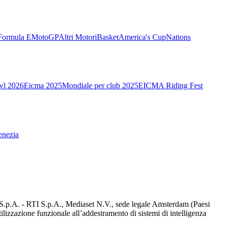
Formula E
MotoGP
Altri Motori
Basket
America's Cup
Nations
wl 2026
Eicma 2025
Mondiale per club 2025
EICMA Riding Fest
enezia
d S.p.A. - RTI S.p.A., Mediaset N.V., sede legale Amsterdam (Paesi
utilizzazione funzionale all’addestramento di sistemi di intelligenza