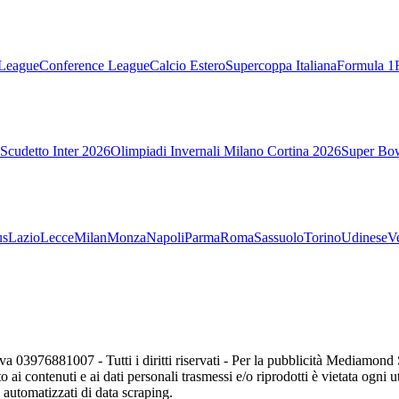
League
Conference League
Calcio Estero
Supercoppa Italiana
Formula 1
Scudetto Inter 2026
Olimpiadi Invernali Milano Cortina 2026
Super Bo
us
Lazio
Lecce
Milan
Monza
Napoli
Parma
Roma
Sassuolo
Torino
Udinese
V
va 03976881007 - Tutti i diritti riservati - Per la pubblicità Mediamon
o ai contenuti e ai dati personali trasmessi e/o riprodotti è vietata ogni 
zi automatizzati di data scraping.