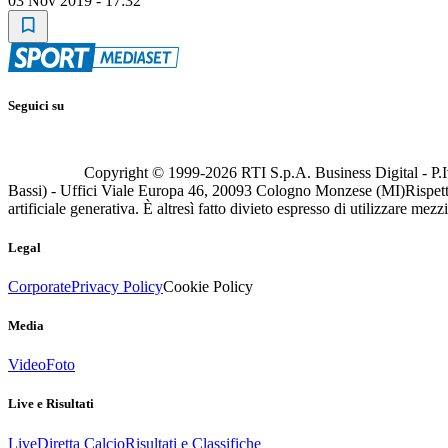
03 Nov 2019 - 17:32
Seguici su
Copyright © 1999-
2026
RTI S.p.A. Business Digital - P.I
Bassi) - Uffici Viale Europa 46, 20093 Cologno Monzese (MI)
Rispett
artificiale generativa. È altresì fatto divieto espresso di utilizzare mez
Legal
Corporate
Privacy Policy
Cookie Policy
Media
Video
Foto
Live e Risultati
Live
Diretta Calcio
Risultati e Classifiche