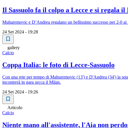
Il Sassuolo fa il colpo a Lecce e si regala il
Muharemovic e D’Andrea regalano un bellissimo successo per 2-0 ai nero
24 Set 2024 - 19:28
gallery
Calcio
Coppa Italia: le foto di Lecce-Sassuolo
Con una rete per tempo di Mahuremovic (13') e D'Andrea (34') la squad
incontrerà in gara secca il Milan.
24 Set 2024 - 19:26
Articolo
Calcio
Niente mano all'assistente, l'Aia non perd