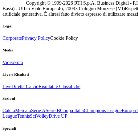
Copyright © 1999-
2026
RTI S.p.A. Business Digital - P.I
Bassi) - Uffici Viale Europa 46, 20093 Cologno Monzese (MI)
Rispett
artificiale generativa. È altresì fatto divieto espresso di utilizzare mez
Legal
Corporate
Privacy Policy
Cookie Policy
Media
Video
Foto
Live e Risultati
Live
Diretta Calcio
Risultati e Classifiche
Sezioni
Calcio
Mercato
Serie A
Serie B
Coppa Italia
Champions League
Europa 
League
Tennis
Sci
Volley
Drive UP
Speciali