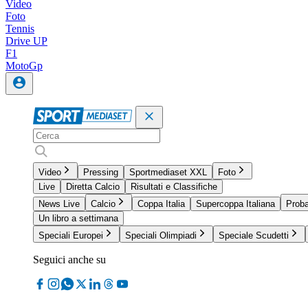
Video
Foto
Tennis
Drive UP
F1
MotoGp
Video
Pressing
Sportmediaset XXL
Foto
Live
Diretta Calcio
Risultati e Classifiche
News Live
Calcio
Coppa Italia
Supercoppa Italiana
Proba
Un libro a settimana
Speciali Europei
Speciali Olimpiadi
Speciale Scudetti
Seguici anche su