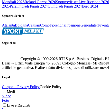
Mondiali 2026
Roland Garros 2026
Sportmediaset Live Riccione 2026
2025
Paralimpiadi Parigi 2024
Olimpiadi Parigi 2024
Euro 2024
Squadra Serie A
Atalanta
Bologna
Cagliari
Como
Fiorentina
Frosinone
Genoa
Inter
Juvent
Seguici su
Copyright © 1999-
2026
RTI S.p.A. Business Digital - P.I
Bassi) - Uffici Viale Europa 46, 20093 Cologno Monzese (MI)
Rispett
artificiale generativa. È altresì fatto divieto espresso di utilizzare mez
Legal
Corporate
Privacy Policy
Cookie Policy
Media
Video
Foto
Live e Risultati