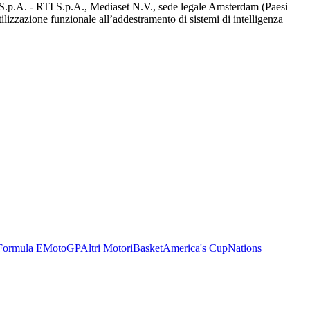
d S.p.A. - RTI S.p.A., Mediaset N.V., sede legale Amsterdam (Paesi
utilizzazione funzionale all’addestramento di sistemi di intelligenza
Formula E
MotoGP
Altri Motori
Basket
America's Cup
Nations