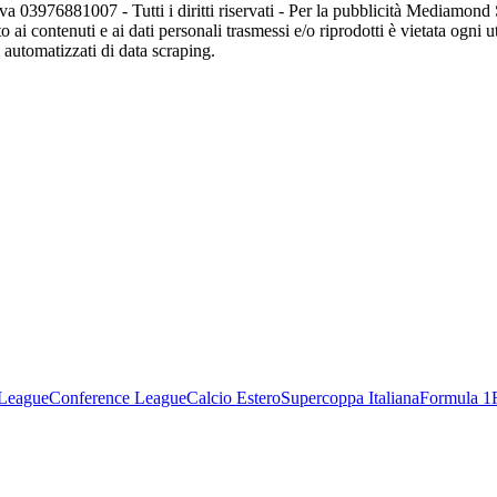
va 03976881007 - Tutti i diritti riservati - Per la pubblicità Mediamon
o ai contenuti e ai dati personali trasmessi e/o riprodotti è vietata ogni 
zi automatizzati di data scraping.
League
Conference League
Calcio Estero
Supercoppa Italiana
Formula 1