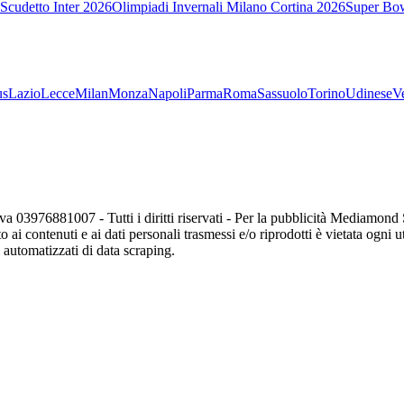
Scudetto Inter 2026
Olimpiadi Invernali Milano Cortina 2026
Super Bo
us
Lazio
Lecce
Milan
Monza
Napoli
Parma
Roma
Sassuolo
Torino
Udinese
V
va 03976881007 - Tutti i diritti riservati - Per la pubblicità Mediamon
o ai contenuti e ai dati personali trasmessi e/o riprodotti è vietata ogni 
zi automatizzati di data scraping.