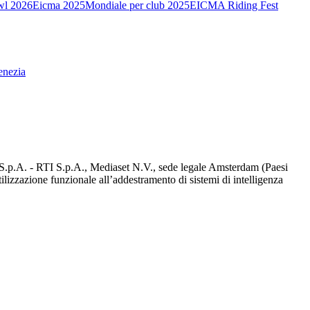
wl 2026
Eicma 2025
Mondiale per club 2025
EICMA Riding Fest
enezia
d S.p.A. - RTI S.p.A., Mediaset N.V., sede legale Amsterdam (Paesi
utilizzazione funzionale all’addestramento di sistemi di intelligenza