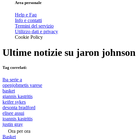
Area personale
Help e Faq
Info e contatti
Termini del servizio
Utilizzo dati e privacy
Cookie Policy
Ultime notizie su
jaron johnson
Tag correlati:
lba serie a
openjobmetis varese
basket
giannis kastritis
keifer sykes
desonta bradford
elisee assui
ioannis kastritis
justin gray
Ora per ora
Basket