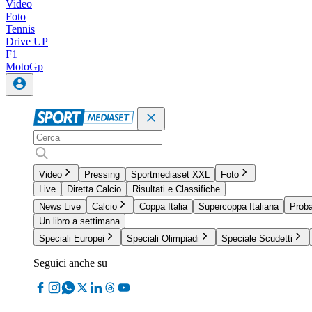
Video
Foto
Tennis
Drive UP
F1
MotoGp
Video
Pressing
Sportmediaset XXL
Foto
Live
Diretta Calcio
Risultati e Classifiche
News Live
Calcio
Coppa Italia
Supercoppa Italiana
Proba
Un libro a settimana
Speciali Europei
Speciali Olimpiadi
Speciale Scudetti
Seguici anche su