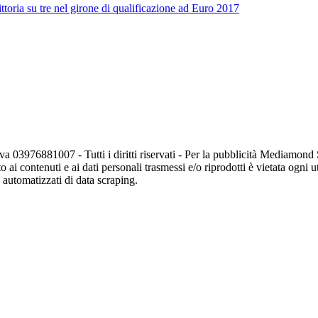
ttoria su tre nel girone di qualificazione ad Euro 2017
va 03976881007 - Tutti i diritti riservati - Per la pubblicità Mediamon
o ai contenuti e ai dati personali trasmessi e/o riprodotti è vietata ogni 
zi automatizzati di data scraping.