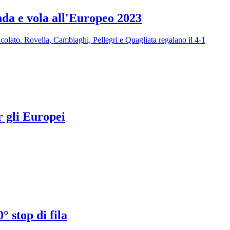
nda e vola all'Europeo 2023
colato. Rovella, Cambiaghi, Pellegri e Quagliata regalano il 4-1
r gli Europei
° stop di fila