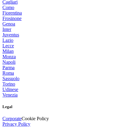
Cagliari
Como
Fiorentina
Frosinone
Genoa
Inter
Juventus
Lazio
Lecce
Milan
Monza
Napoli
Parma
Roma
Sassuolo
Torino
Udinese
Venezia
Legal
Corporate
Cookie Policy
Privacy Policy