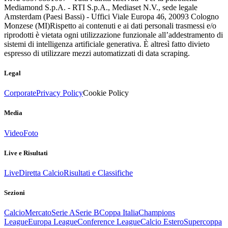
Mediamond S.p.A. - RTI S.p.A., Mediaset N.V., sede legale
Amsterdam (Paesi Bassi) - Uffici Viale Europa 46, 20093 Cologno
Monzese (MI)
Rispetto ai contenuti e ai dati personali trasmessi e/o
riprodotti è vietata ogni utilizzazione funzionale all’addestramento di
sistemi di intelligenza artificiale generativa. È altresì fatto divieto
espresso di utilizzare mezzi automatizzati di data scraping.
Legal
Corporate
Privacy Policy
Cookie Policy
Media
Video
Foto
Live e Risultati
Live
Diretta Calcio
Risultati e Classifiche
Sezioni
Calcio
Mercato
Serie A
Serie B
Coppa Italia
Champions
League
Europa League
Conference League
Calcio Estero
Supercoppa