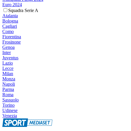
Euro 2024
Squadra Serie A
Atalanta
Bologna
Cagliari
Como
Fiorentina
Frosinone
Genoa
Inter
Juventus
Lazio
Lecce
Milan
Monza
Napoli
Parma
Roma
Sassuolo
Torino
Udinese
Venezia