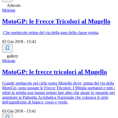
Articolo
Motogp
MotoGP: le Frecce Tricolori al Mugello
Che spettacolo prima del via della gara della classe regina
03 Giu 2018 - 15:42
gallery
Motogp
MotoGP: le frecce tricolori al Mugello
Grande spettacolo nel cielo sopra Mugello dove, prima del via della
MotoGp, sono passate le Frecce Tricolori. I 90mila spettatori e tutti i
piloti in griglia non hanno potuto fare altro che alzare lo sguardo per
ammirare la Pattuglia Acrobatica Nazionale che colorava il cielo
dell'autodromo di bianco, rosso e verde.
03 Giu 2018 - 15:41