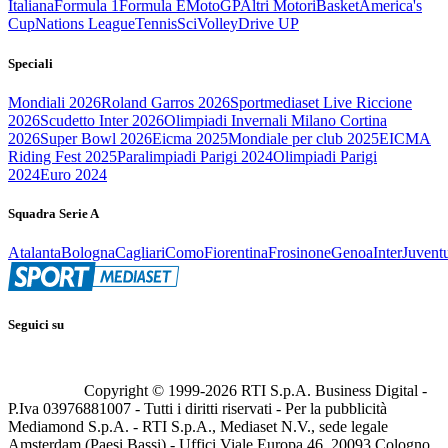
Italiana
Formula 1
Formula E
MotoGP
Altri Motori
Basket
America's
Cup
Nations League
Tennis
Sci
Volley
Drive UP
Speciali
Mondiali 2026
Roland Garros 2026
Sportmediaset Live Riccione
2026
Scudetto Inter 2026
Olimpiadi Invernali Milano Cortina
2026
Super Bowl 2026
Eicma 2025
Mondiale per club 2025
EICMA
Riding Fest 2025
Paralimpiadi Parigi 2024
Olimpiadi Parigi
2024
Euro 2024
Squadra Serie A
Atalanta
Bologna
Cagliari
Como
Fiorentina
Frosinone
Genoa
Inter
Juvent
Seguici su
Copyright © 1999-
2026
RTI S.p.A. Business Digital -
P.Iva 03976881007 - Tutti i diritti riservati - Per la pubblicità
Mediamond S.p.A. - RTI S.p.A., Mediaset N.V., sede legale
Amsterdam (Paesi Bassi) - Uffici Viale Europa 46, 20093 Cologno