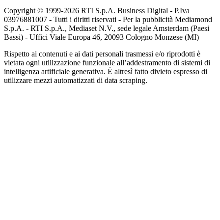
Copyright © 1999-
2026
RTI S.p.A. Business Digital - P.Iva
03976881007 - Tutti i diritti riservati - Per la pubblicità Mediamond
S.p.A. - RTI S.p.A., Mediaset N.V., sede legale Amsterdam (Paesi
Bassi) - Uffici Viale Europa 46, 20093 Cologno Monzese (MI)
Rispetto ai contenuti e ai dati personali trasmessi e/o riprodotti è
vietata ogni utilizzazione funzionale all’addestramento di sistemi di
intelligenza artificiale generativa. È altresì fatto divieto espresso di
utilizzare mezzi automatizzati di data scraping.