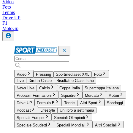
Video
Foto
Tennis
Drive UP
F1
MotoGp
Video
Pressing
Sportmediaset XXL
Foto
Live
Diretta Calcio
Risultati e Classifiche
News Live
Calcio
Coppa Italia
Supercoppa Italiana
Probabili Formazioni
Squadre
Mercato
Motori
Drive UP
Formula E
Tennis
Altri Sport
Sondaggi
Podcast
Lifestyle
Un libro a settimana
Speciali Europei
Speciali Olimpiadi
Speciale Scudetti
Speciali Mondiali
Altri Speciali