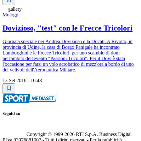
gallery
Motogp
Dovizioso, "test" con le Frecce Tricolori
Giornata speciale per Andrea Dovizioso e la Ducati. A Rivolto, in
provincia di Udine, la casa di Borgo Panigale ha incontrato
Lamborghini e le Frecce Tricolori per uno scambio di doni
nell'ambito dell'evento "Passioni Tricolori". Per il Dovi è stata
l'occasione per farsi un volo acrobatico di mezz'ora a bordo di uno
dei velivoli dell'Aeronautica Militare.
13 Set 2016 - 16:48
Seguici su
Copyright © 1999-
2026
RTI S.p.A. Business Digital -
P.Iva 03976881007 - Tutti i diritti riservati - Per la pubblicità