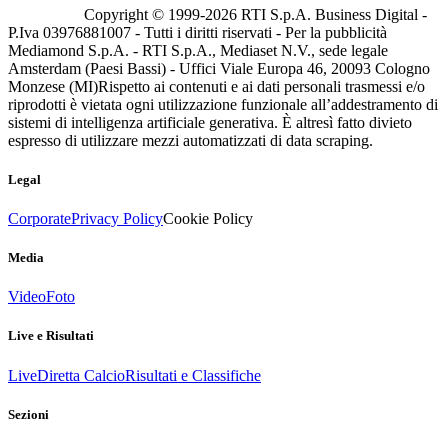
Copyright © 1999-
2026
RTI S.p.A. Business Digital -
P.Iva 03976881007 - Tutti i diritti riservati - Per la pubblicità
Mediamond S.p.A. - RTI S.p.A., Mediaset N.V., sede legale
Amsterdam (Paesi Bassi) - Uffici Viale Europa 46, 20093 Cologno
Monzese (MI)
Rispetto ai contenuti e ai dati personali trasmessi e/o
riprodotti è vietata ogni utilizzazione funzionale all’addestramento di
sistemi di intelligenza artificiale generativa. È altresì fatto divieto
espresso di utilizzare mezzi automatizzati di data scraping.
Legal
Corporate
Privacy Policy
Cookie Policy
Media
Video
Foto
Live e Risultati
Live
Diretta Calcio
Risultati e Classifiche
Sezioni