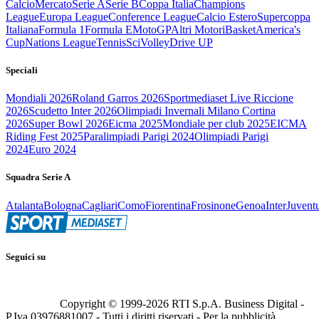
Calcio
Mercato
Serie A
Serie B
Coppa Italia
Champions
League
Europa League
Conference League
Calcio Estero
Supercoppa
Italiana
Formula 1
Formula E
MotoGP
Altri Motori
Basket
America's
Cup
Nations League
Tennis
Sci
Volley
Drive UP
Speciali
Mondiali 2026
Roland Garros 2026
Sportmediaset Live Riccione
2026
Scudetto Inter 2026
Olimpiadi Invernali Milano Cortina
2026
Super Bowl 2026
Eicma 2025
Mondiale per club 2025
EICMA
Riding Fest 2025
Paralimpiadi Parigi 2024
Olimpiadi Parigi
2024
Euro 2024
Squadra Serie A
Atalanta
Bologna
Cagliari
Como
Fiorentina
Frosinone
Genoa
Inter
Juvent
Seguici su
Copyright © 1999-
2026
RTI S.p.A. Business Digital -
P.Iva 03976881007 - Tutti i diritti riservati - Per la pubblicità