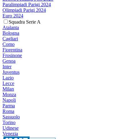
Paralimpiadi Parigi 2024
Olimpiadi Parigi 2024
Euro 2024
Squadra Serie A
Atalanta
Bologna
Cagliari
Como
Fiorentina
Frosinone
Genoa
Inter
Juventus
Lazio
Lecce
Milan
Monza
Napoli
Parma
Roma
Sassuolo
Torino
Udinese
Venezia