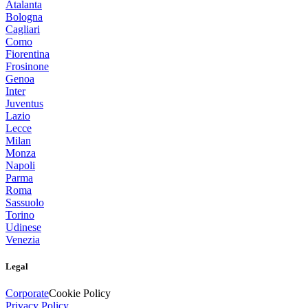
Atalanta
Bologna
Cagliari
Como
Fiorentina
Frosinone
Genoa
Inter
Juventus
Lazio
Lecce
Milan
Monza
Napoli
Parma
Roma
Sassuolo
Torino
Udinese
Venezia
Legal
Corporate
Cookie Policy
Privacy Policy