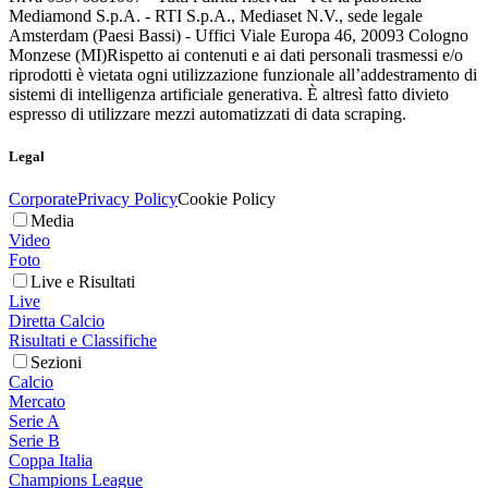
Mediamond S.p.A. - RTI S.p.A., Mediaset N.V., sede legale
Amsterdam (Paesi Bassi) - Uffici Viale Europa 46, 20093 Cologno
Monzese (MI)
Rispetto ai contenuti e ai dati personali trasmessi e/o
riprodotti è vietata ogni utilizzazione funzionale all’addestramento di
sistemi di intelligenza artificiale generativa. È altresì fatto divieto
espresso di utilizzare mezzi automatizzati di data scraping.
Legal
Corporate
Privacy Policy
Cookie Policy
Media
Video
Foto
Live e Risultati
Live
Diretta Calcio
Risultati e Classifiche
Sezioni
Calcio
Mercato
Serie A
Serie B
Coppa Italia
Champions League