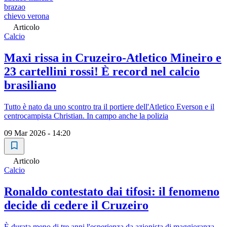
brazao
chievo verona
Articolo
Calcio
Maxi rissa in Cruzeiro-Atletico Mineiro e
23 cartellini rossi! È record nel calcio
brasiliano
Tutto è nato da uno scontro tra il portiere dell'Atletico Everson e il
centrocampista Christian. In campo anche la polizia
09 Mar 2026 - 14:20
Articolo
Calcio
Ronaldo contestato dai tifosi: il fenomeno
decide di cedere il Cruzeiro
È durata meno di tre anni l'esperienza da azionista di maggioranza