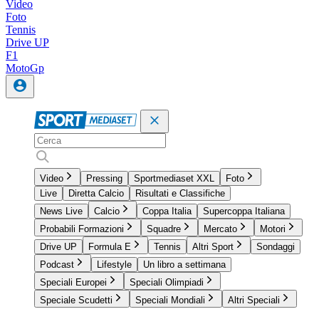
Video
Foto
Tennis
Drive UP
F1
MotoGp
Video
Pressing
Sportmediaset XXL
Foto
Live
Diretta Calcio
Risultati e Classifiche
News Live
Calcio
Coppa Italia
Supercoppa Italiana
Probabili Formazioni
Squadre
Mercato
Motori
Drive UP
Formula E
Tennis
Altri Sport
Sondaggi
Podcast
Lifestyle
Un libro a settimana
Speciali Europei
Speciali Olimpiadi
Speciale Scudetti
Speciali Mondiali
Altri Speciali