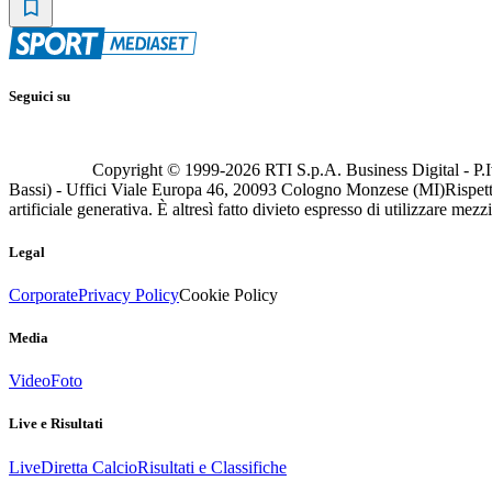
Seguici su
Copyright © 1999-
2026
RTI S.p.A. Business Digital - P.I
Bassi) - Uffici Viale Europa 46, 20093 Cologno Monzese (MI)
Rispett
artificiale generativa. È altresì fatto divieto espresso di utilizzare mez
Legal
Corporate
Privacy Policy
Cookie Policy
Media
Video
Foto
Live e Risultati
Live
Diretta Calcio
Risultati e Classifiche