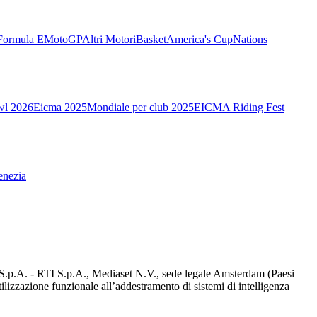
Formula E
MotoGP
Altri Motori
Basket
America's Cup
Nations
wl 2026
Eicma 2025
Mondiale per club 2025
EICMA Riding Fest
enezia
d S.p.A. - RTI S.p.A., Mediaset N.V., sede legale Amsterdam (Paesi
utilizzazione funzionale all’addestramento di sistemi di intelligenza