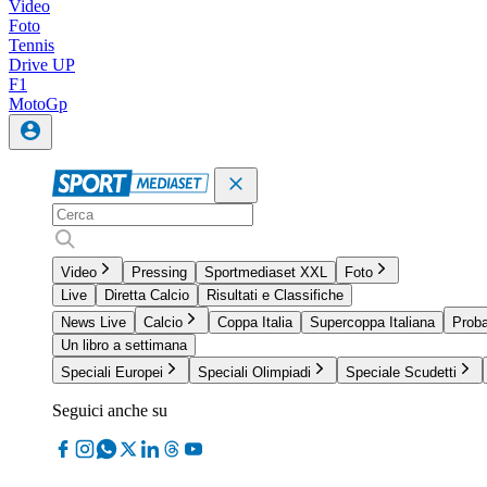
Video
Foto
Tennis
Drive UP
F1
MotoGp
Video
Pressing
Sportmediaset XXL
Foto
Live
Diretta Calcio
Risultati e Classifiche
News Live
Calcio
Coppa Italia
Supercoppa Italiana
Proba
Un libro a settimana
Speciali Europei
Speciali Olimpiadi
Speciale Scudetti
Seguici anche su