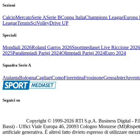
Sezioni
Calcio
Mercato
Serie A
Serie B
Coppa Italia
Champions League
Europa 
League
Tennis
Sci
Volley
Drive UP
Speciali
Mondiali 2026
Roland Garros 2026
Sportmediaset Live Riccione 2026
2025
Paralimpiadi Parigi 2024
Olimpiadi Parigi 2024
Euro 2024
Squadra Serie A
Atalanta
Bologna
Cagliari
Como
Fiorentina
Frosinone
Genoa
Inter
Juvent
Seguici su
Copyright © 1999-
2026
RTI S.p.A. Business Digital - P.I
Bassi) - Uffici Viale Europa 46, 20093 Cologno Monzese (MI)
Rispett
artificiale generativa. È altresì fatto divieto espresso di utilizzare mez