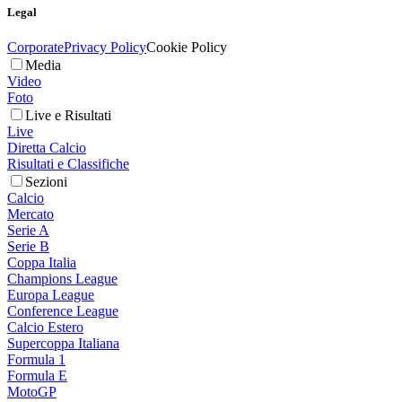
Legal
Corporate
Privacy Policy
Cookie Policy
Media
Video
Foto
Live e Risultati
Live
Diretta Calcio
Risultati e Classifiche
Sezioni
Calcio
Mercato
Serie A
Serie B
Coppa Italia
Champions League
Europa League
Conference League
Calcio Estero
Supercoppa Italiana
Formula 1
Formula E
MotoGP