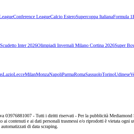
League
Conference League
Calcio Estero
Supercoppa Italiana
Formula 1
Scudetto Inter 2026
Olimpiadi Invernali Milano Cortina 2026
Super Bo
us
Lazio
Lecce
Milan
Monza
Napoli
Parma
Roma
Sassuolo
Torino
Udinese
V
va 03976881007 - Tutti i diritti riservati - Per la pubblicità Mediamon
o ai contenuti e ai dati personali trasmessi e/o riprodotti è vietata ogni 
zi automatizzati di data scraping.