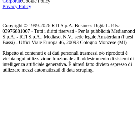
Corporate
Cookie Policy
Privacy Policy
Copyright © 1999-
2026
RTI S.p.A. Business Digital - P.Iva
03976881007 - Tutti i diritti riservati - Per la pubblicità Mediamond
S.p.A. - RTI S.p.A., Mediaset N.V., sede legale Amsterdam (Paesi
Bassi) - Uffici Viale Europa 46, 20093 Cologno Monzese (MI)
Rispetto ai contenuti e ai dati personali trasmessi e/o riprodotti è
vietata ogni utilizzazione funzionale all’addestramento di sistemi di
intelligenza artificiale generativa. È altresì fatto divieto espresso di
utilizzare mezzi automatizzati di data scraping.