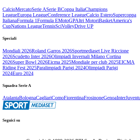
Calcio
Mercato
Serie A
Serie B
Coppa Italia
Champions
League
Europa League
Conference League
Calcio Estero
Supercoppa
Italiana
Formula 1
Formula E
MotoGP
Altri Motori
Basket
America's
Cup
Nations League
Tennis
Sci
Volley
Drive UP
Speciali
Mondiali 2026
Roland Garros 2026
Sportmediaset Live Riccione
2026
Scudetto Inter 2026
Olimpiadi Invernali Milano Cortina
2026
Super Bowl 2026
Eicma 2025
Mondiale per club 2025
EICMA
Riding Fest 2025
Paralimpiadi Parigi 2024
Olimpiadi Parigi
2024
Euro 2024
Squadra Serie A
Atalanta
Bologna
Cagliari
Como
Fiorentina
Frosinone
Genoa
Inter
Juvent
Seguici su