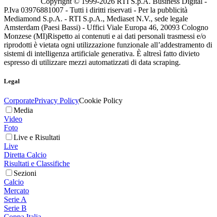
Copyright © 1999-
2026
RTI S.p.A. Business Digital -
P.Iva 03976881007 - Tutti i diritti riservati - Per la pubblicità
Mediamond S.p.A. - RTI S.p.A., Mediaset N.V., sede legale
Amsterdam (Paesi Bassi) - Uffici Viale Europa 46, 20093 Cologno
Monzese (MI)
Rispetto ai contenuti e ai dati personali trasmessi e/o
riprodotti è vietata ogni utilizzazione funzionale all’addestramento di
sistemi di intelligenza artificiale generativa. È altresì fatto divieto
espresso di utilizzare mezzi automatizzati di data scraping.
Legal
Corporate
Privacy Policy
Cookie Policy
Media
Video
Foto
Live e Risultati
Live
Diretta Calcio
Risultati e Classifiche
Sezioni
Calcio
Mercato
Serie A
Serie B
Coppa Italia