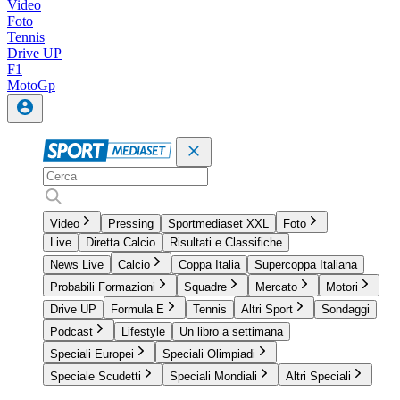
Video
Foto
Tennis
Drive UP
F1
MotoGp
Video
Pressing
Sportmediaset XXL
Foto
Live
Diretta Calcio
Risultati e Classifiche
News Live
Calcio
Coppa Italia
Supercoppa Italiana
Probabili Formazioni
Squadre
Mercato
Motori
Drive UP
Formula E
Tennis
Altri Sport
Sondaggi
Podcast
Lifestyle
Un libro a settimana
Speciali Europei
Speciali Olimpiadi
Speciale Scudetti
Speciali Mondiali
Altri Speciali