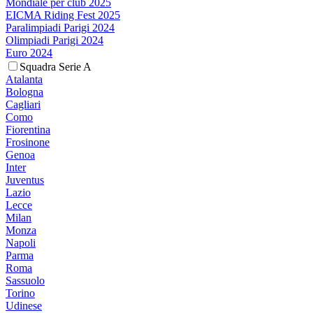
Mondiale per club 2025
EICMA Riding Fest 2025
Paralimpiadi Parigi 2024
Olimpiadi Parigi 2024
Euro 2024
Squadra Serie A
Atalanta
Bologna
Cagliari
Como
Fiorentina
Frosinone
Genoa
Inter
Juventus
Lazio
Lecce
Milan
Monza
Napoli
Parma
Roma
Sassuolo
Torino
Udinese