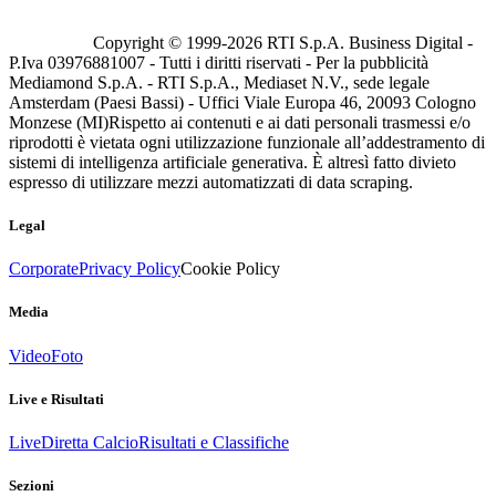
Copyright © 1999-
2026
RTI S.p.A. Business Digital -
P.Iva 03976881007 - Tutti i diritti riservati - Per la pubblicità
Mediamond S.p.A. - RTI S.p.A., Mediaset N.V., sede legale
Amsterdam (Paesi Bassi) - Uffici Viale Europa 46, 20093 Cologno
Monzese (MI)
Rispetto ai contenuti e ai dati personali trasmessi e/o
riprodotti è vietata ogni utilizzazione funzionale all’addestramento di
sistemi di intelligenza artificiale generativa. È altresì fatto divieto
espresso di utilizzare mezzi automatizzati di data scraping.
Legal
Corporate
Privacy Policy
Cookie Policy
Media
Video
Foto
Live e Risultati
Live
Diretta Calcio
Risultati e Classifiche
Sezioni