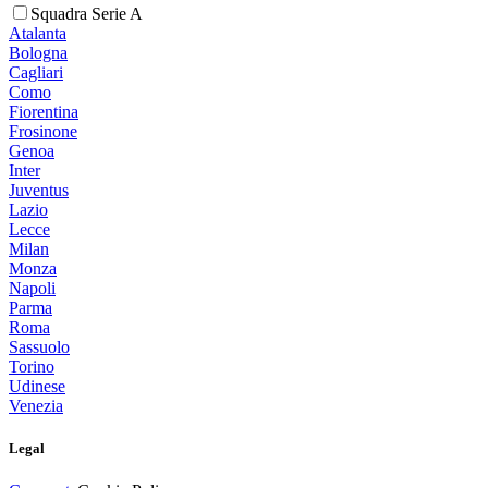
Squadra Serie A
Atalanta
Bologna
Cagliari
Como
Fiorentina
Frosinone
Genoa
Inter
Juventus
Lazio
Lecce
Milan
Monza
Napoli
Parma
Roma
Sassuolo
Torino
Udinese
Venezia
Legal