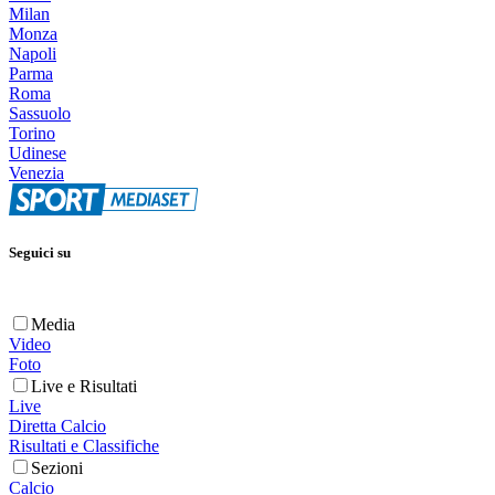
Milan
Monza
Napoli
Parma
Roma
Sassuolo
Torino
Udinese
Venezia
Seguici su
Media
Video
Foto
Live e Risultati
Live
Diretta Calcio
Risultati e Classifiche
Sezioni
Calcio