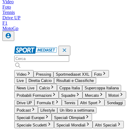
Video
Foto
Tennis
Drive UP
F1
MotoGp
Video
Pressing
Sportmediaset XXL
Foto
Live
Diretta Calcio
Risultati e Classifiche
News Live
Calcio
Coppa Italia
Supercoppa Italiana
Probabili Formazioni
Squadre
Mercato
Motori
Drive UP
Formula E
Tennis
Altri Sport
Sondaggi
Podcast
Lifestyle
Un libro a settimana
Speciali Europei
Speciali Olimpiadi
Speciale Scudetti
Speciali Mondiali
Altri Speciali