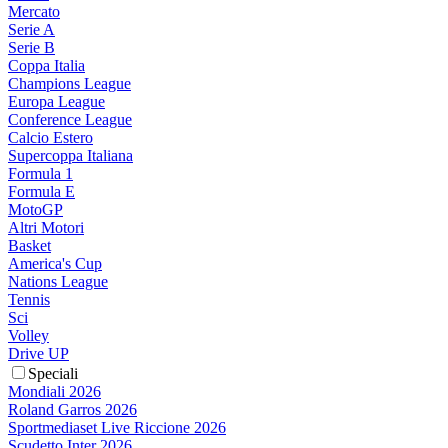
Mercato
Serie A
Serie B
Coppa Italia
Champions League
Europa League
Conference League
Calcio Estero
Supercoppa Italiana
Formula 1
Formula E
MotoGP
Altri Motori
Basket
America's Cup
Nations League
Tennis
Sci
Volley
Drive UP
Speciali
Mondiali 2026
Roland Garros 2026
Sportmediaset Live Riccione 2026
Scudetto Inter 2026