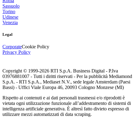
Roma
Sassuolo
Torino
Udinese
Venezia
Legal
Corporate
Cookie Policy
Privacy Policy
Copyright © 1999-
2026
RTI S.p.A. Business Digital - P.Iva
03976881007 - Tutti i diritti riservati - Per la pubblicità Mediamond
S.p.A. - RTI S.p.A., Mediaset N.V., sede legale Amsterdam (Paesi
Bassi) - Uffici Viale Europa 46, 20093 Cologno Monzese (MI)
Rispetto ai contenuti e ai dati personali trasmessi e/o riprodotti è
vietata ogni utilizzazione funzionale all’addestramento di sistemi di
intelligenza artificiale generativa. È altresì fatto divieto espresso di
utilizzare mezzi automatizzati di data scraping.