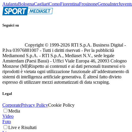
Atalanta
Bologna
Cagliari
Como
Fiorentina
Frosinone
Genoa
Inter
Juvent
Seguici su
Copyright © 1999-
2026
RTI S.p.A. Business Digital -
P.Iva 03976881007 - Tutti i diritti riservati - Per la pubblicità
Mediamond S.p.A. - RTI S.p.A., Mediaset N.V., sede legale
Amsterdam (Paesi Bassi) - Uffici Viale Europa 46, 20093 Cologno
Monzese (MI)
Rispetto ai contenuti e ai dati personali trasmessi e/o
riprodotti è vietata ogni utilizzazione funzionale all’addestramento di
sistemi di intelligenza artificiale generativa. È altresì fatto divieto
espresso di utilizzare mezzi automatizzati di data scraping.
Legal
Corporate
Privacy Policy
Cookie Policy
Media
Video
Foto
Live e Risultati