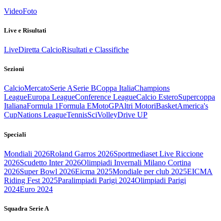
Video
Foto
Live e Risultati
Live
Diretta Calcio
Risultati e Classifiche
Sezioni
Calcio
Mercato
Serie A
Serie B
Coppa Italia
Champions
League
Europa League
Conference League
Calcio Estero
Supercoppa
Italiana
Formula 1
Formula E
MotoGP
Altri Motori
Basket
America's
Cup
Nations League
Tennis
Sci
Volley
Drive UP
Speciali
Mondiali 2026
Roland Garros 2026
Sportmediaset Live Riccione
2026
Scudetto Inter 2026
Olimpiadi Invernali Milano Cortina
2026
Super Bowl 2026
Eicma 2025
Mondiale per club 2025
EICMA
Riding Fest 2025
Paralimpiadi Parigi 2024
Olimpiadi Parigi
2024
Euro 2024
Squadra Serie A