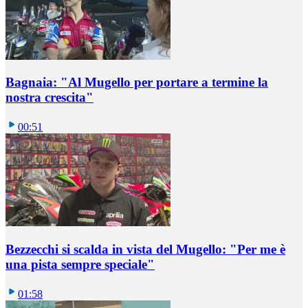
Bagnaia: "Al Mugello per portare a termine la
nostra crescita"
00:51
Bezzecchi si scalda in vista del Mugello: "Per me è
una pista sempre speciale"
01:58