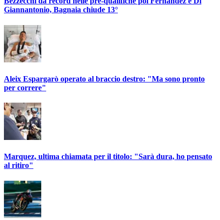
Bezzecchi da record nelle pre-qualifiche poi Fernandez e Di
Giannantonio, Bagnaia chiude 13°
Aleix Espargarò operato al braccio destro: "Ma sono pronto
per correre"
Marquez, ultima chiamata per il titolo: "Sarà dura, ho pensato
al ritiro"