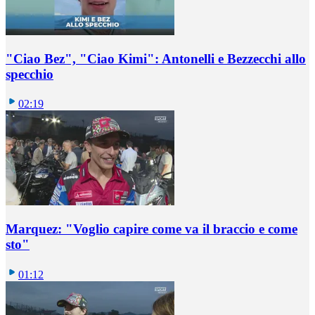
"Ciao Bez", "Ciao Kimi": Antonelli e Bezzecchi allo
specchio
02:19
Marquez: "Voglio capire come va il braccio e come
sto"
01:12