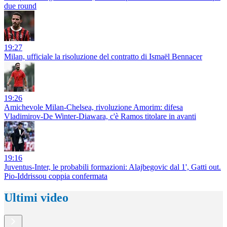
due round
19:27
Milan, ufficiale la risoluzione del contratto di Ismaël Bennacer
19:26
Amichevole Milan-Chelsea, rivoluzione Amorim: difesa
Vladimirov-De Winter-Diawara, c'è Ramos titolare in avanti
19:16
Juventus-Inter, le probabili formazioni: Alajbegovic dal 1', Gatti out.
Pio-Iddrissou coppia confermata
Ultimi video