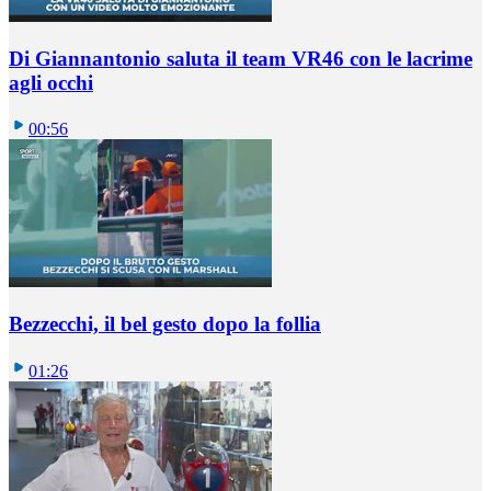
Di Giannantonio saluta il team VR46 con le lacrime
agli occhi
00:56
Bezzecchi, il bel gesto dopo la follia
01:26