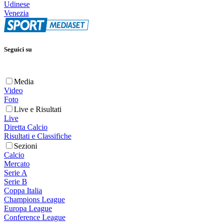
Udinese
Venezia
Seguici su
Media
Video
Foto
Live e Risultati
Live
Diretta Calcio
Risultati e Classifiche
Sezioni
Calcio
Mercato
Serie A
Serie B
Coppa Italia
Champions League
Europa League
Conference League