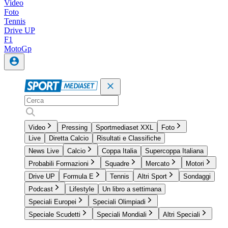
Video
Foto
Tennis
Drive UP
F1
MotoGp
Video
Pressing
Sportmediaset XXL
Foto
Live
Diretta Calcio
Risultati e Classifiche
News Live
Calcio
Coppa Italia
Supercoppa Italiana
Probabili Formazioni
Squadre
Mercato
Motori
Drive UP
Formula E
Tennis
Altri Sport
Sondaggi
Podcast
Lifestyle
Un libro a settimana
Speciali Europei
Speciali Olimpiadi
Speciale Scudetti
Speciali Mondiali
Altri Speciali