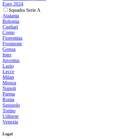
Euro 2024
Squadra Serie A
Atalanta
Bologna
Cagliari
Como
Fiorentina
Frosinone
Genoa
Inter
Juventus
Lazio
Lecce
Milan
Monza
Napoli
Parma
Roma
Sassuolo
Torino
Udinese
Venezia
Legal