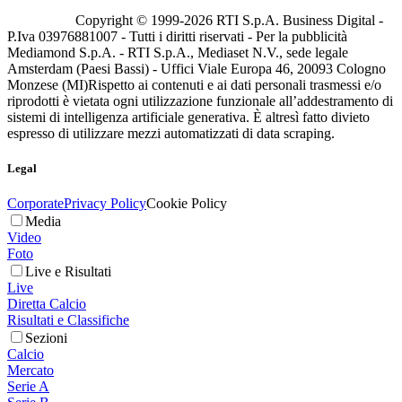
Copyright © 1999-
2026
RTI S.p.A. Business Digital -
P.Iva 03976881007 - Tutti i diritti riservati - Per la pubblicità
Mediamond S.p.A. - RTI S.p.A., Mediaset N.V., sede legale
Amsterdam (Paesi Bassi) - Uffici Viale Europa 46, 20093 Cologno
Monzese (MI)
Rispetto ai contenuti e ai dati personali trasmessi e/o
riprodotti è vietata ogni utilizzazione funzionale all’addestramento di
sistemi di intelligenza artificiale generativa. È altresì fatto divieto
espresso di utilizzare mezzi automatizzati di data scraping.
Legal
Corporate
Privacy Policy
Cookie Policy
Media
Video
Foto
Live e Risultati
Live
Diretta Calcio
Risultati e Classifiche
Sezioni
Calcio
Mercato
Serie A