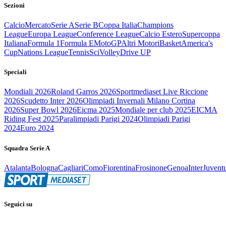
Sezioni
Calcio
Mercato
Serie A
Serie B
Coppa Italia
Champions
League
Europa League
Conference League
Calcio Estero
Supercoppa
Italiana
Formula 1
Formula E
MotoGP
Altri Motori
Basket
America's
Cup
Nations League
Tennis
Sci
Volley
Drive UP
Speciali
Mondiali 2026
Roland Garros 2026
Sportmediaset Live Riccione
2026
Scudetto Inter 2026
Olimpiadi Invernali Milano Cortina
2026
Super Bowl 2026
Eicma 2025
Mondiale per club 2025
EICMA
Riding Fest 2025
Paralimpiadi Parigi 2024
Olimpiadi Parigi
2024
Euro 2024
Squadra Serie A
Atalanta
Bologna
Cagliari
Como
Fiorentina
Frosinone
Genoa
Inter
Juvent
Seguici su