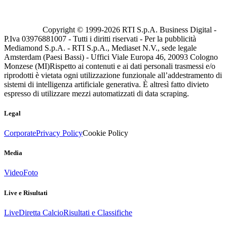
Copyright © 1999-
2026
RTI S.p.A. Business Digital -
P.Iva 03976881007 - Tutti i diritti riservati - Per la pubblicità
Mediamond S.p.A. - RTI S.p.A., Mediaset N.V., sede legale
Amsterdam (Paesi Bassi) - Uffici Viale Europa 46, 20093 Cologno
Monzese (MI)
Rispetto ai contenuti e ai dati personali trasmessi e/o
riprodotti è vietata ogni utilizzazione funzionale all’addestramento di
sistemi di intelligenza artificiale generativa. È altresì fatto divieto
espresso di utilizzare mezzi automatizzati di data scraping.
Legal
Corporate
Privacy Policy
Cookie Policy
Media
Video
Foto
Live e Risultati
Live
Diretta Calcio
Risultati e Classifiche