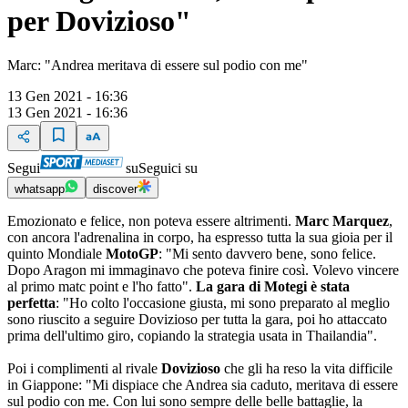
per Dovizioso"
Marc: "Andrea meritava di essere sul podio con me"
13 Gen 2021 - 16:36
13 Gen 2021 - 16:36
Segui
su
Seguici su
whatsapp
discover
Emozionato e felice, non poteva essere altrimenti.
Marc Marquez
,
con ancora l'adrenalina in corpo, ha espresso tutta la sua gioia per il
quinto Mondiale
MotoGP
: "Mi sento davvero bene, sono felice.
Dopo Aragon mi immaginavo che poteva finire così. Volevo vincere
al primo matc point e l'ho fatto".
La gara di Motegi è stata
perfetta
: "Ho colto l'occasione giusta, mi sono preparato al meglio
sono riuscito a seguire Dovizioso per tutta la gara, poi ho attaccato
prima dell'ultimo giro, copiando la strategia usata in Thailandia".
Poi i complimenti al rivale
Dovizioso
che gli ha reso la vita difficile
in Giappone: "Mi dispiace che Andrea sia caduto, meritava di essere
sul podio con me. Con lui sono sempre delle belle battaglie, la