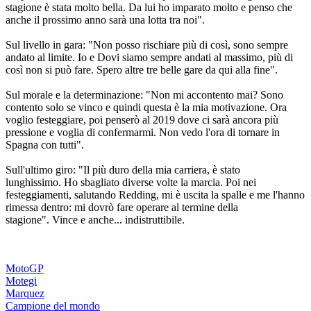
stagione è stata molto bella. Da lui ho imparato molto e penso che
anche il prossimo anno sarà una lotta tra noi".
Sul livello in gara: "Non posso rischiare più di così, sono sempre
andato al limite. Io e Dovi siamo sempre andati al massimo, più di
così non si può fare. Spero altre tre belle gare da qui alla fine".
Sul morale e la determinazione: "Non mi accontento mai? Sono
contento solo se vinco e quindi questa è la mia motivazione. Ora
voglio festeggiare, poi penserò al 2019 dove ci sarà ancora più
pressione e voglia di confermarmi. Non vedo l'ora di tornare in
Spagna con tutti".
Sull'ultimo giro: "Il più duro della mia carriera, è stato
lunghissimo. Ho sbagliato diverse volte la marcia. Poi nei
festeggiamenti, salutando Redding, mi è uscita la spalle e me l'hanno
rimessa dentro: mi dovrò fare operare al termine della
stagione". Vince e anche... indistruttibile.
MotoGP
Motegi
Marquez
Campione del mondo