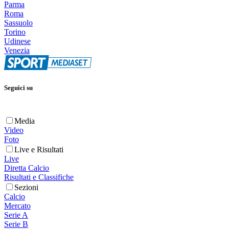
Parma
Roma
Sassuolo
Torino
Udinese
Venezia
Seguici su
Media
Video
Foto
Live e Risultati
Live
Diretta Calcio
Risultati e Classifiche
Sezioni
Calcio
Mercato
Serie A
Serie B