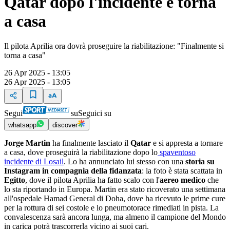
Qatar dopo l'incidente e torna
a casa
Il pilota Aprilia ora dovrà proseguire la riabilitazione: "Finalmente si
torna a casa"
26 Apr 2025 - 13:05
26 Apr 2025 - 13:05
Segui
su
Seguici su
whatsapp
discover
Jorge Martin
ha finalmente lasciato il
Qatar
e si appresta a tornare
a casa, dove proseguirà la riabilitazione dopo lo
spaventoso
incidente di Losail
. Lo ha annunciato lui stesso con una
storia su
Instagram in compagnia della fidanzata
: la foto è stata scattata in
Egitto
, dove il pilota Aprilia ha fatto scalo con l'
aereo medico
che
lo sta riportando in Europa. Martin era stato ricoverato una settimana
all'ospedale Hamad General di Doha, dove ha ricevuto le prime cure
per la rottura di sei costole e lo pneumotorace rimediati in pista. La
convalescenza sarà ancora lunga, ma almeno il campione del Mondo
in carica potrà trascorrerla vicino ai suoi cari.