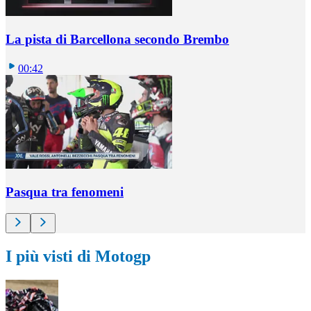
La pista di Barcellona secondo Brembo
00:42
Pasqua tra fenomeni
I più visti di Motogp