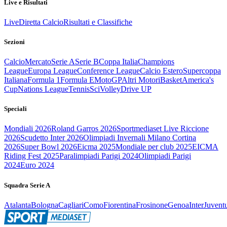
Live e Risultati
Live
Diretta Calcio
Risultati e Classifiche
Sezioni
Calcio
Mercato
Serie A
Serie B
Coppa Italia
Champions
League
Europa League
Conference League
Calcio Estero
Supercoppa
Italiana
Formula 1
Formula E
MotoGP
Altri Motori
Basket
America's
Cup
Nations League
Tennis
Sci
Volley
Drive UP
Speciali
Mondiali 2026
Roland Garros 2026
Sportmediaset Live Riccione
2026
Scudetto Inter 2026
Olimpiadi Invernali Milano Cortina
2026
Super Bowl 2026
Eicma 2025
Mondiale per club 2025
EICMA
Riding Fest 2025
Paralimpiadi Parigi 2024
Olimpiadi Parigi
2024
Euro 2024
Squadra Serie A
Atalanta
Bologna
Cagliari
Como
Fiorentina
Frosinone
Genoa
Inter
Juvent