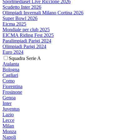
Sportmediaset Live Riccione 2026
Scudetto Inter 2026
Olimpiadi Invernali Milano Cortina 2026
Super Bowl 2026
Eicma 2025
Mondiale per club 2025
EICMA Riding Fest 2025
Paralimpiadi Parigi 2024
Olimpiadi Parigi 2024
Euro 2024
Squadra Serie A
Atalanta
Bologna
Cagliari
Como
Fiorentina
Frosinone
Genoa
Inter
Juventus
Lazio
Lecce
Milan
Monza
Napoli