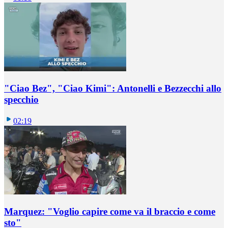
"Ciao Bez", "Ciao Kimi": Antonelli e Bezzecchi allo
specchio
02:19
Marquez: "Voglio capire come va il braccio e come
sto"