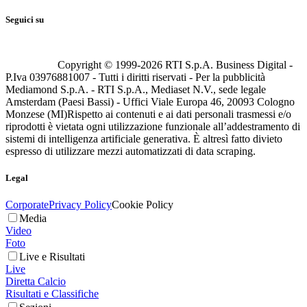
Seguici su
Copyright © 1999-
2026
RTI S.p.A. Business Digital -
P.Iva 03976881007 - Tutti i diritti riservati - Per la pubblicità
Mediamond S.p.A. - RTI S.p.A., Mediaset N.V., sede legale
Amsterdam (Paesi Bassi) - Uffici Viale Europa 46, 20093 Cologno
Monzese (MI)
Rispetto ai contenuti e ai dati personali trasmessi e/o
riprodotti è vietata ogni utilizzazione funzionale all’addestramento di
sistemi di intelligenza artificiale generativa. È altresì fatto divieto
espresso di utilizzare mezzi automatizzati di data scraping.
Legal
Corporate
Privacy Policy
Cookie Policy
Media
Video
Foto
Live e Risultati
Live
Diretta Calcio
Risultati e Classifiche