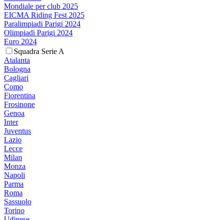
Mondiale per club 2025
EICMA Riding Fest 2025
Paralimpiadi Parigi 2024
Olimpiadi Parigi 2024
Euro 2024
Squadra Serie A
Atalanta
Bologna
Cagliari
Como
Fiorentina
Frosinone
Genoa
Inter
Juventus
Lazio
Lecce
Milan
Monza
Napoli
Parma
Roma
Sassuolo
Torino
Udinese