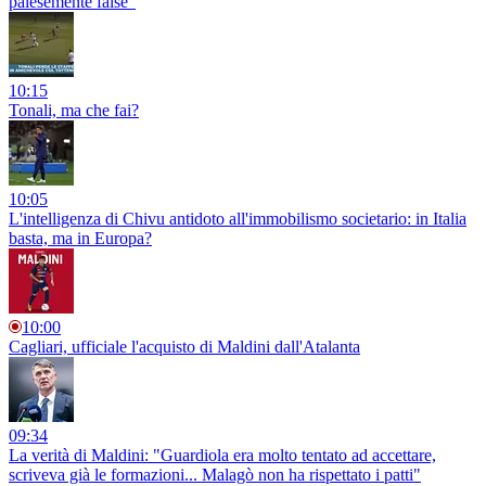
palesemente false"
10:15
Tonali, ma che fai?
10:05
L'intelligenza di Chivu antidoto all'immobilismo societario: in Italia
basta, ma in Europa?
10:00
Cagliari, ufficiale l'acquisto di Maldini dall'Atalanta
09:34
La verità di Maldini: "Guardiola era molto tentato ad accettare,
scriveva già le formazioni... Malagò non ha rispettato i patti"