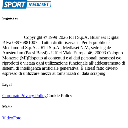
Seguici su
Copyright © 1999-
2026
RTI S.p.A. Business Digital -
P.Iva 03976881007 - Tutti i diritti riservati - Per la pubblicità
Mediamond S.p.A. - RTI S.p.A., Mediaset N.V., sede legale
Amsterdam (Paesi Bassi) - Uffici Viale Europa 46, 20093 Cologno
Monzese (MI)
Rispetto ai contenuti e ai dati personali trasmessi e/o
riprodotti è vietata ogni utilizzazione funzionale all’addestramento di
sistemi di intelligenza artificiale generativa. È altresì fatto divieto
espresso di utilizzare mezzi automatizzati di data scraping.
Legal
Corporate
Privacy Policy
Cookie Policy
Media
Video
Foto