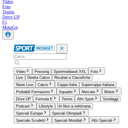
Video
Foto
Tennis
Drive UP
F1
MotoGp
Video
Pressing
Sportmediaset XXL
Foto
Live
Diretta Calcio
Risultati e Classifiche
News Live
Calcio
Coppa Italia
Supercoppa Italiana
Probabili Formazioni
Squadre
Mercato
Motori
Drive UP
Formula E
Tennis
Altri Sport
Sondaggi
Podcast
Lifestyle
Un libro a settimana
Speciali Europei
Speciali Olimpiadi
Speciale Scudetti
Speciali Mondiali
Altri Speciali