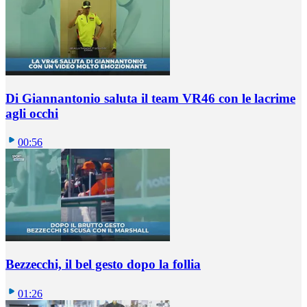
Di Giannantonio saluta il team VR46 con le lacrime
agli occhi
00:56
Bezzecchi, il bel gesto dopo la follia
01:26