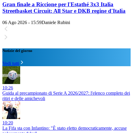
Gran finale a Riccione per l'Estathé 3x3 Italia
Streetbasket Circuit: All Star e DKB regine d'Italia
06 Ago 2026 - 15:59
Daniele Rubini
Notizie del giorno
Vedi tutti
10:26
Guida al precampionato di Serie A 2026/2027: l'elenco completo dei
ritiri e delle amichevoli
10:20
La Fifa sta con Infantino: "È stato eletto democraticamente, accuse