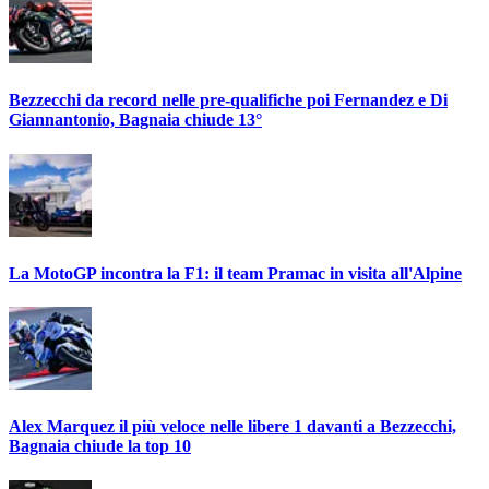
Bezzecchi da record nelle pre-qualifiche poi Fernandez e Di
Giannantonio, Bagnaia chiude 13°
La MotoGP incontra la F1: il team Pramac in visita all'Alpine
Alex Marquez il più veloce nelle libere 1 davanti a Bezzecchi,
Bagnaia chiude la top 10