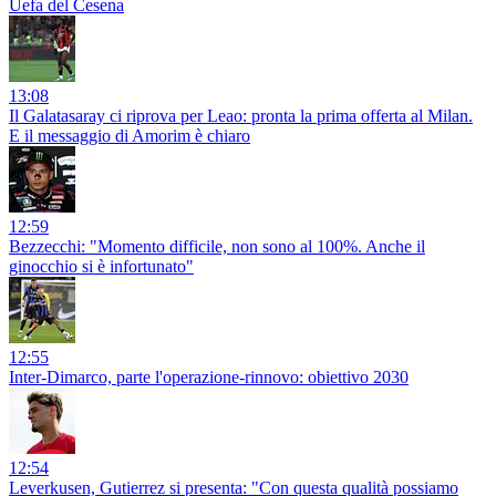
Uefa del Cesena
13:08
Il Galatasaray ci riprova per Leao: pronta la prima offerta al Milan.
E il messaggio di Amorim è chiaro
12:59
Bezzecchi: "Momento difficile, non sono al 100%. Anche il
ginocchio si è infortunato"
12:55
Inter-Dimarco, parte l'operazione-rinnovo: obiettivo 2030
12:54
Leverkusen, Gutierrez si presenta: "Con questa qualità possiamo