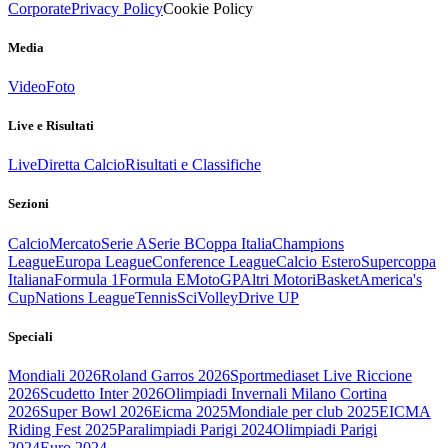
Corporate
Privacy Policy
Cookie Policy
Media
Video
Foto
Live e Risultati
Live
Diretta Calcio
Risultati e Classifiche
Sezioni
Calcio
Mercato
Serie A
Serie B
Coppa Italia
Champions
League
Europa League
Conference League
Calcio Estero
Supercoppa
Italiana
Formula 1
Formula E
MotoGP
Altri Motori
Basket
America's
Cup
Nations League
Tennis
Sci
Volley
Drive UP
Speciali
Mondiali 2026
Roland Garros 2026
Sportmediaset Live Riccione
2026
Scudetto Inter 2026
Olimpiadi Invernali Milano Cortina
2026
Super Bowl 2026
Eicma 2025
Mondiale per club 2025
EICMA
Riding Fest 2025
Paralimpiadi Parigi 2024
Olimpiadi Parigi
2024
Euro 2024