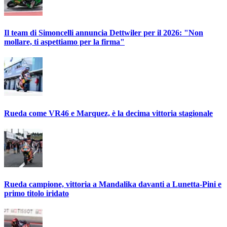
Il team di Simoncelli annuncia Dettwiler per il 2026: "Non
mollare, ti aspettiamo per la firma"
Rueda come VR46 e Marquez, è la decima vittoria stagionale
Rueda campione, vittoria a Mandalika davanti a Lunetta-Pini e
primo titolo iridato