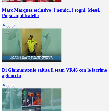
Marc Marquez esclusivo: i nemici, i sogni, Messi,
Pogacar, il fratello
00:54
Di Giannantonio saluta il team VR46 con le lacrime
agli occhi
00:56