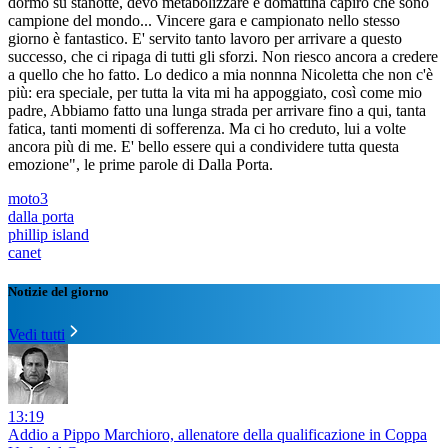
dormo su stanotte, devo metabolizzare e domattina capirò che sono
campione del mondo... Vincere gara e campionato nello stesso
giorno è fantastico. E' servito tanto lavoro per arrivare a questo
successo, che ci ripaga di tutti gli sforzi. Non riesco ancora a credere
a quello che ho fatto. Lo dedico a mia nonnna Nicoletta che non c'è
più: era speciale, per tutta la vita mi ha appoggiato, così come mio
padre, Abbiamo fatto una lunga strada per arrivare fino a qui, tanta
fatica, tanti momenti di sofferenza. Ma ci ho creduto, lui a volte
ancora più di me. E' bello essere qui a condividere tutta questa
emozione", le prime parole di Dalla Porta.
moto3
dalla porta
phillip island
canet
Notizie del giorno
Vedi tutti
13:19
Addio a Pippo Marchioro, allenatore della qualificazione in Coppa