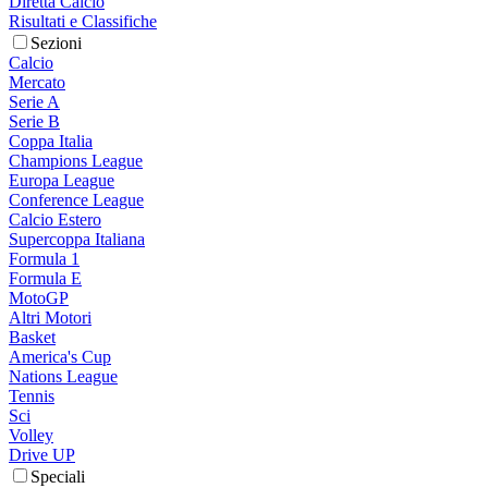
Diretta Calcio
Risultati e Classifiche
Sezioni
Calcio
Mercato
Serie A
Serie B
Coppa Italia
Champions League
Europa League
Conference League
Calcio Estero
Supercoppa Italiana
Formula 1
Formula E
MotoGP
Altri Motori
Basket
America's Cup
Nations League
Tennis
Sci
Volley
Drive UP
Speciali