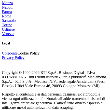
Monza
Napoli
Parma
Roma
Sassuolo
Torino
Udinese
Venezia
Legal
Corporate
Cookie Policy
Privacy Policy
Copyright © 1999-
2026
RTI S.p.A. Business Digital - P.Iva
03976881007 - Tutti i diritti riservati - Per la pubblicità Mediamond
S.p.A. - RTI S.p.A., Mediaset N.V., sede legale Amsterdam (Paesi
Bassi) - Uffici Viale Europa 46, 20093 Cologno Monzese (MI)
Rispetto ai contenuti e ai dati personali trasmessi e/o riprodotti è
vietata ogni utilizzazione funzionale all’addestramento di sistemi di
intelligenza artificiale generativa. È altresì fatto divieto espresso di
utilizzare mezzi automatizzati di data scraping.