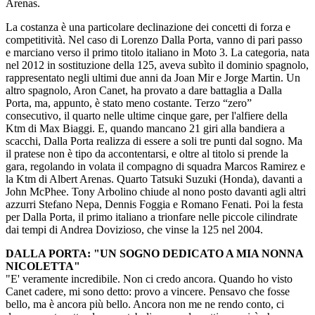
Arenas.
La costanza è una particolare declinazione dei concetti di forza e
competitività. Nel caso di Lorenzo Dalla Porta, vanno di pari passo
e marciano verso il primo titolo italiano in Moto 3. La categoria, nata
nel 2012 in sostituzione della 125, aveva subìto il dominio spagnolo,
rappresentato negli ultimi due anni da Joan Mir e Jorge Martin. Un
altro spagnolo, Aron Canet, ha provato a dare battaglia a Dalla
Porta, ma, appunto, è stato meno costante. Terzo “zero”
consecutivo, il quarto nelle ultime cinque gare, per l'alfiere della
Ktm di Max Biaggi. E, quando mancano 21 giri alla bandiera a
scacchi, Dalla Porta realizza di essere a soli tre punti dal sogno. Ma
il pratese non è tipo da accontentarsi, e oltre al titolo si prende la
gara, regolando in volata il compagno di squadra Marcos Ramirez e
la Ktm di Albert Arenas. Quarto Tatsuki Suzuki (Honda), davanti a
John McPhee. Tony Arbolino chiude al nono posto davanti agli altri
azzurri Stefano Nepa, Dennis Foggia e Romano Fenati. Poi la festa
per Dalla Porta, il primo italiano a trionfare nelle piccole cilindrate
dai tempi di Andrea Dovizioso, che vinse la 125 nel 2004.
DALLA PORTA: "UN SOGNO DEDICATO A MIA NONNA
NICOLETTA"
"E' veramente incredibile. Non ci credo ancora. Quando ho visto
Canet cadere, mi sono detto: provo a vincere. Pensavo che fosse
bello, ma è ancora più bello. Ancora non me ne rendo conto, ci