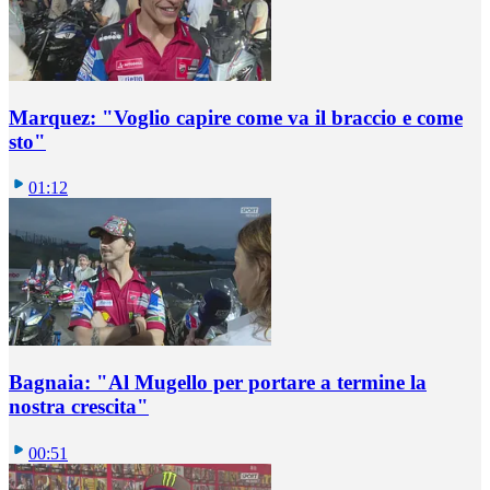
Marquez: "Voglio capire come va il braccio e come
sto"
01:12
Bagnaia: "Al Mugello per portare a termine la
nostra crescita"
00:51