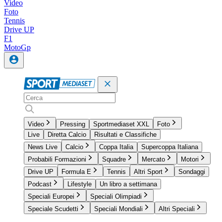
Video
Foto
Tennis
Drive UP
F1
MotoGp
Video
Pressing
Sportmediaset XXL
Foto
Live
Diretta Calcio
Risultati e Classifiche
News Live
Calcio
Coppa Italia
Supercoppa Italiana
Probabili Formazioni
Squadre
Mercato
Motori
Drive UP
Formula E
Tennis
Altri Sport
Sondaggi
Podcast
Lifestyle
Un libro a settimana
Speciali Europei
Speciali Olimpiadi
Speciale Scudetti
Speciali Mondiali
Altri Speciali