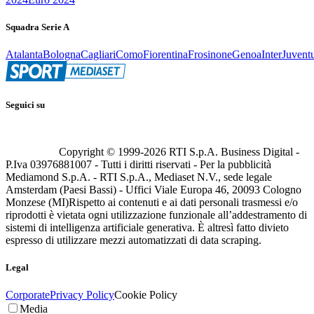
Squadra Serie A
Atalanta
Bologna
Cagliari
Como
Fiorentina
Frosinone
Genoa
Inter
Juvent
Seguici su
Copyright © 1999-
2026
RTI S.p.A. Business Digital -
P.Iva 03976881007 - Tutti i diritti riservati - Per la pubblicità
Mediamond S.p.A. - RTI S.p.A., Mediaset N.V., sede legale
Amsterdam (Paesi Bassi) - Uffici Viale Europa 46, 20093 Cologno
Monzese (MI)
Rispetto ai contenuti e ai dati personali trasmessi e/o
riprodotti è vietata ogni utilizzazione funzionale all’addestramento di
sistemi di intelligenza artificiale generativa. È altresì fatto divieto
espresso di utilizzare mezzi automatizzati di data scraping.
Legal
Corporate
Privacy Policy
Cookie Policy
Media