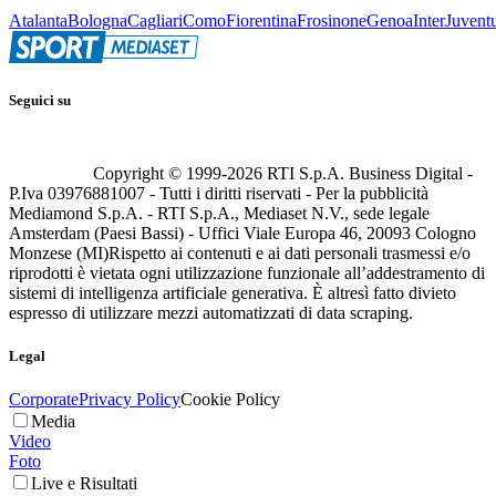
Atalanta
Bologna
Cagliari
Como
Fiorentina
Frosinone
Genoa
Inter
Juvent
Seguici su
Copyright © 1999-
2026
RTI S.p.A. Business Digital -
P.Iva 03976881007 - Tutti i diritti riservati - Per la pubblicità
Mediamond S.p.A. - RTI S.p.A., Mediaset N.V., sede legale
Amsterdam (Paesi Bassi) - Uffici Viale Europa 46, 20093 Cologno
Monzese (MI)
Rispetto ai contenuti e ai dati personali trasmessi e/o
riprodotti è vietata ogni utilizzazione funzionale all’addestramento di
sistemi di intelligenza artificiale generativa. È altresì fatto divieto
espresso di utilizzare mezzi automatizzati di data scraping.
Legal
Corporate
Privacy Policy
Cookie Policy
Media
Video
Foto
Live e Risultati