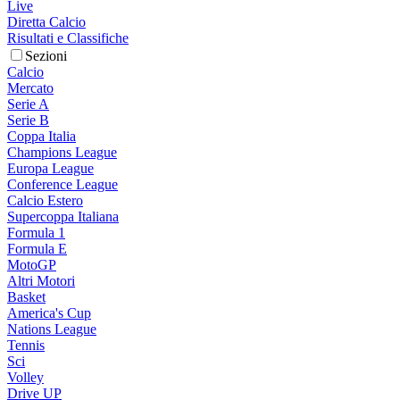
Live
Diretta Calcio
Risultati e Classifiche
Sezioni
Calcio
Mercato
Serie A
Serie B
Coppa Italia
Champions League
Europa League
Conference League
Calcio Estero
Supercoppa Italiana
Formula 1
Formula E
MotoGP
Altri Motori
Basket
America's Cup
Nations League
Tennis
Sci
Volley
Drive UP