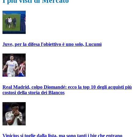
I più visti di Mercato
Juve, per la difesa l'obiettivo è uno solo, Lucumì
Real Madrid, colpo Diomandé: ecco la top 10 degli acquisti più
costosi della storia dei Blancos
Vinicius si toglie dalla lista, ma sono tanti i big che entrano