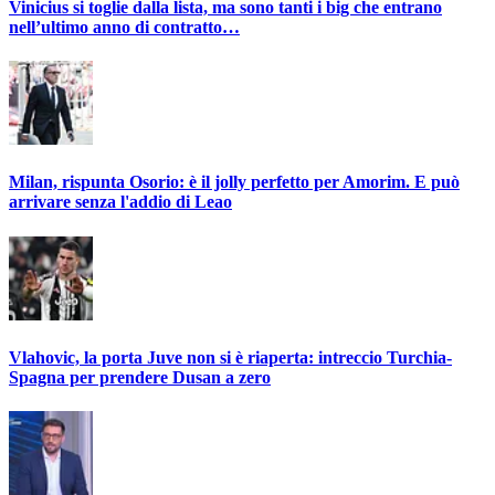
Vinicius si toglie dalla lista, ma sono tanti i big che entrano
nell’ultimo anno di contratto…
Milan, rispunta Osorio: è il jolly perfetto per Amorim. E può
arrivare senza l'addio di Leao
Vlahovic, la porta Juve non si è riaperta: intreccio Turchia-
Spagna per prendere Dusan a zero