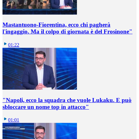
Mastantuono-Fiorentina, ecco chi pagherà
l'ingaggio. Ma il colpo di giornata è del Frosinone"
01:22
"Napoli, ecco la squadra che vuole Lukaku. E può
sbloccare un nome top in attacco"
01:01