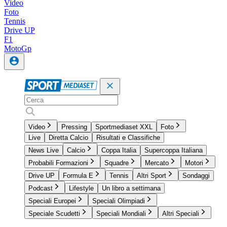
Video
Foto
Tennis
Drive UP
F1
MotoGp
Video
Pressing
Sportmediaset XXL
Foto
Live
Diretta Calcio
Risultati e Classifiche
News Live
Calcio
Coppa Italia
Supercoppa Italiana
Probabili Formazioni
Squadre
Mercato
Motori
Drive UP
Formula E
Tennis
Altri Sport
Sondaggi
Podcast
Lifestyle
Un libro a settimana
Speciali Europei
Speciali Olimpiadi
Speciale Scudetti
Speciali Mondiali
Altri Speciali