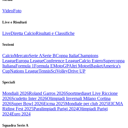
Video
Foto
Live e Risultati
Live
Diretta Calcio
Risultati e Classifiche
Sezioni
Calcio
Mercato
Serie A
Serie B
Coppa Italia
Champions
League
Europa League
Conference League
Calcio Estero
Supercoppa
Italiana
Formula 1
Formula E
MotoGP
Altri Motori
Basket
America's
Cup
Nations League
Tennis
Sci
Volley
Drive UP
Speciali
Mondiali 2026
Roland Garros 2026
Sportmediaset Live Riccione
2026
Scudetto Inter 2026
Olimpiadi Invernali Milano Cortina
2026
Super Bowl 2026
Eicma 2025
Mondiale per club 2025
EICMA
Riding Fest 2025
Paralimpiadi Parigi 2024
Olimpiadi Parigi
2024
Euro 2024
Squadra Serie A