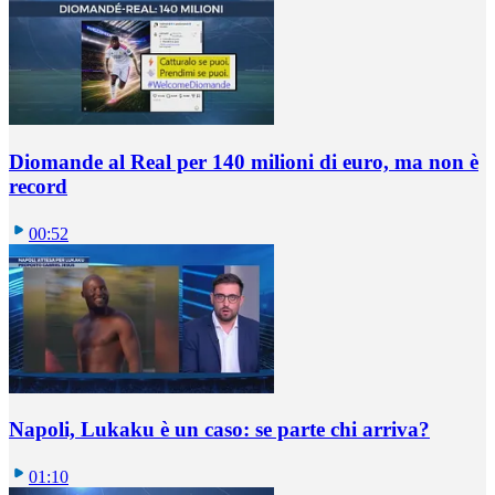
Diomande al Real per 140 milioni di euro, ma non è
record
00:52
Napoli, Lukaku è un caso: se parte chi arriva?
01:10