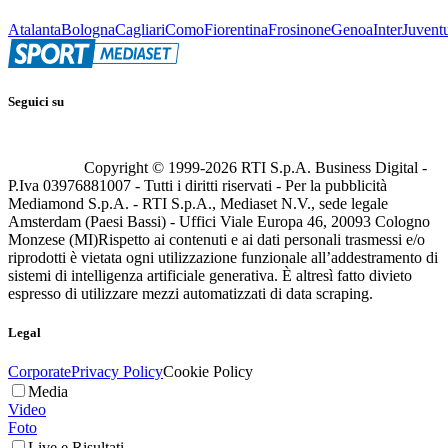
Atalanta
Bologna
Cagliari
Como
Fiorentina
Frosinone
Genoa
Inter
Juvent
Seguici su
Copyright © 1999-
2026
RTI S.p.A. Business Digital -
P.Iva 03976881007 - Tutti i diritti riservati - Per la pubblicità
Mediamond S.p.A. - RTI S.p.A., Mediaset N.V., sede legale
Amsterdam (Paesi Bassi) - Uffici Viale Europa 46, 20093 Cologno
Monzese (MI)
Rispetto ai contenuti e ai dati personali trasmessi e/o
riprodotti è vietata ogni utilizzazione funzionale all’addestramento di
sistemi di intelligenza artificiale generativa. È altresì fatto divieto
espresso di utilizzare mezzi automatizzati di data scraping.
Legal
Corporate
Privacy Policy
Cookie Policy
Media
Video
Foto
Live e Risultati