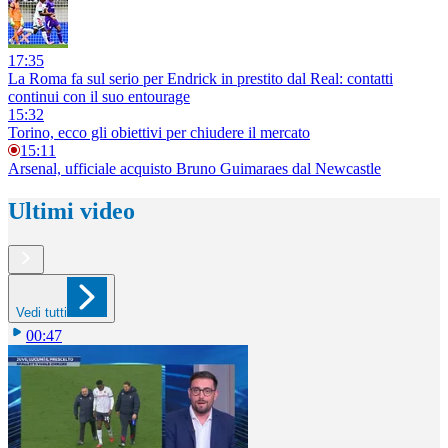
17:35
La Roma fa sul serio per Endrick in prestito dal Real: contatti
continui con il suo entourage
15:32
Torino, ecco gli obiettivi per chiudere il mercato
15:11
Arsenal, ufficiale acquisto Bruno Guimaraes dal Newcastle
Ultimi video
Vedi tutti
00:47