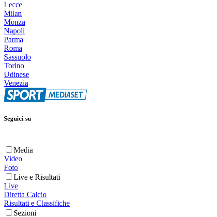
Lecce
Milan
Monza
Napoli
Parma
Roma
Sassuolo
Torino
Udinese
Venezia
Seguici su
Media
Video
Foto
Live e Risultati
Live
Diretta Calcio
Risultati e Classifiche
Sezioni