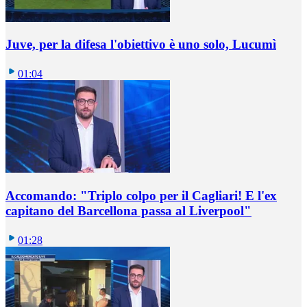
Juve, per la difesa l'obiettivo è uno solo, Lucumì
01:04
Accomando: "Triplo colpo per il Cagliari! E l'ex
capitano del Barcellona passa al Liverpool"
01:28