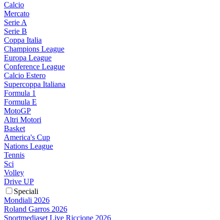
Calcio
Mercato
Serie A
Serie B
Coppa Italia
Champions League
Europa League
Conference League
Calcio Estero
Supercoppa Italiana
Formula 1
Formula E
MotoGP
Altri Motori
Basket
America's Cup
Nations League
Tennis
Sci
Volley
Drive UP
Speciali
Mondiali 2026
Roland Garros 2026
Sportmediaset Live Riccione 2026