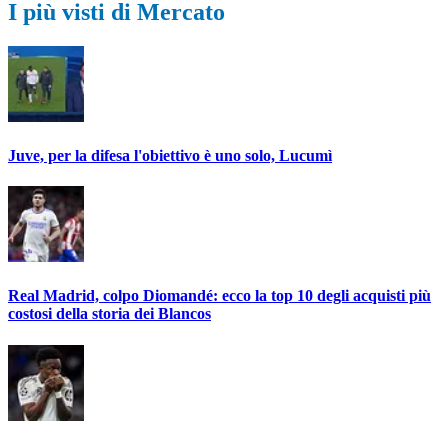
I più visti di Mercato
Juve, per la difesa l'obiettivo è uno solo, Lucumì
Real Madrid, colpo Diomandé: ecco la top 10 degli acquisti più
costosi della storia dei Blancos