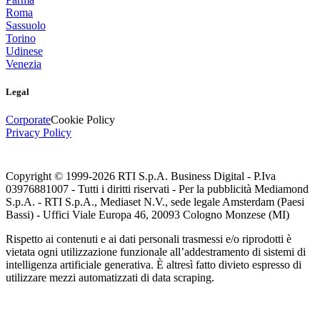
Roma
Sassuolo
Torino
Udinese
Venezia
Legal
Corporate
Cookie Policy
Privacy Policy
Copyright © 1999-
2026
RTI S.p.A. Business Digital - P.Iva
03976881007 - Tutti i diritti riservati - Per la pubblicità Mediamond
S.p.A. - RTI S.p.A., Mediaset N.V., sede legale Amsterdam (Paesi
Bassi) - Uffici Viale Europa 46, 20093 Cologno Monzese (MI)
Rispetto ai contenuti e ai dati personali trasmessi e/o riprodotti è
vietata ogni utilizzazione funzionale all’addestramento di sistemi di
intelligenza artificiale generativa. È altresì fatto divieto espresso di
utilizzare mezzi automatizzati di data scraping.