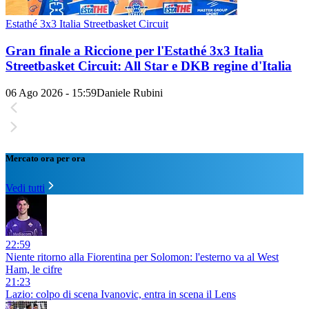
Estathé 3x3 Italia Streetbasket Circuit
Gran finale a Riccione per l'Estathé 3x3 Italia
Streetbasket Circuit: All Star e DKB regine d'Italia
06 Ago 2026 - 15:59
Daniele Rubini
Mercato ora per ora
Vedi tutti
22:59
Niente ritorno alla Fiorentina per Solomon: l'esterno va al West
Ham, le cifre
21:23
Lazio: colpo di scena Ivanovic, entra in scena il Lens