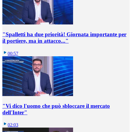
"Spalletti ha due priorità! Giornata importante per
il portiere, ma in attacco..."
00:57
"Vi dico l'uomo che può sbloccare il mercato
dell'Inter"
02:03