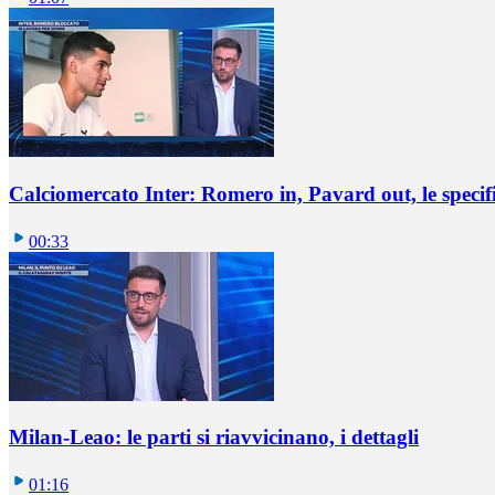
Calciomercato Inter: Romero in, Pavard out, le specif
00:33
Milan-Leao: le parti si riavvicinano, i dettagli
01:16