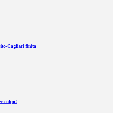
ito-Cagliari finita
er colpo!