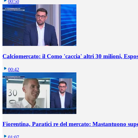
00:50
Calciomercato: il Como 'caccia' altri 30 milioni, Espos
00:42
Fiorentina, Paratici re del mercato: Mastantuono sup
01:07