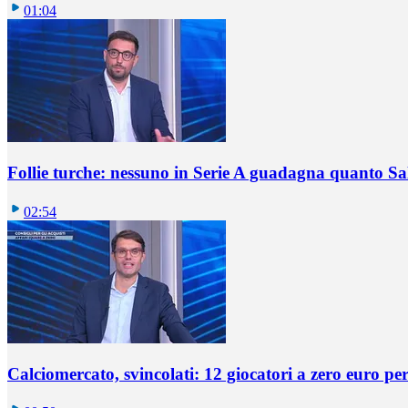
01:04
Follie turche: nessuno in Serie A guadagna quanto S
02:54
Calciomercato, svincolati: 12 giocatori a zero euro pe