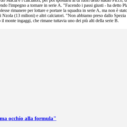
rdo Macia e i calciatori, per poi spostarsi al di fuori dello stadio Picc
ndo l'impegno a tornare in serie A. "Facendo i passi giusti - ha detto Pl
esse rimanere per lottare e portare la squadra in serie A, ma non è stato
 di Nzola (13 milioni) e altri calciatori. "Non abbiamo preso dallo Spezi
il monte ingaggi, che rimane tuttavia uno dei più alti della serie B.
 ma occhio alla formula"