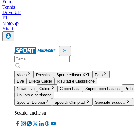
Foto
Tennis
Drive UP
F1
MotoGp
Virali
Video
Pressing
Sportmediaset XXL
Foto
Live
Diretta Calcio
Risultati e Classifiche
News Live
Calcio
Coppa Italia
Supercoppa Italiana
Proba
Un libro a settimana
Speciali Europei
Speciali Olimpiadi
Speciale Scudetti
Seguici anche su