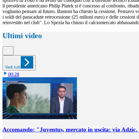
sportivo di Follo e ha avuto un colloquio con il direttore tecnico Edua
il presidente americano Philip Platek si è concesso al confronto, ribade
vogliamo pensare al futuro. Bastoni ha chiesto la cessione. Pensavo vol
i soldi del paracadute retrocessione (25 milioni euro) e delle cessioni
reinvestito nel club". Lo Spezia ha chiuso il calciomercato abbassando 
Ultimi video
Vedi tutti
00:28
Accomando: "Juventus, mercato in uscita: via Adzic,