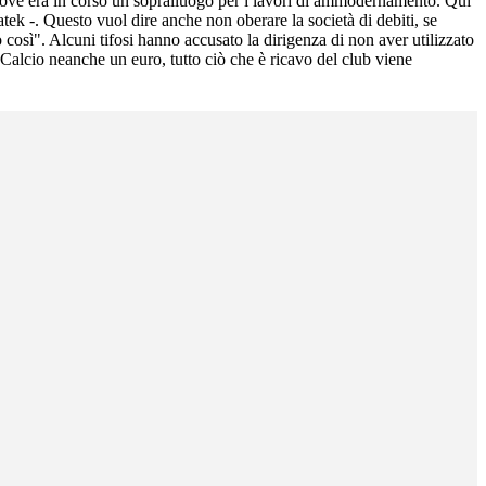
o, dove era in corso un sopralluogo per i lavori di ammodernamento. Qui
atek -. Questo vuol dire anche non oberare la società di debiti, se
 così". Alcuni tifosi hanno accusato la dirigenza di non aver utilizzato
a Calcio neanche un euro, tutto ciò che è ricavo del club viene