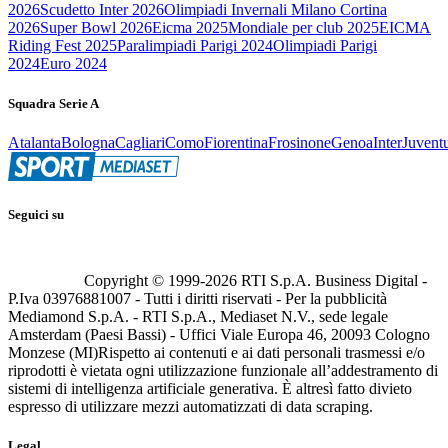
2026
Scudetto Inter 2026
Olimpiadi Invernali Milano Cortina
2026
Super Bowl 2026
Eicma 2025
Mondiale per club 2025
EICMA
Riding Fest 2025
Paralimpiadi Parigi 2024
Olimpiadi Parigi
2024
Euro 2024
Squadra Serie A
Atalanta
Bologna
Cagliari
Como
Fiorentina
Frosinone
Genoa
Inter
Juvent
Seguici su
Copyright © 1999-
2026
RTI S.p.A. Business Digital -
P.Iva 03976881007 - Tutti i diritti riservati - Per la pubblicità
Mediamond S.p.A. - RTI S.p.A., Mediaset N.V., sede legale
Amsterdam (Paesi Bassi) - Uffici Viale Europa 46, 20093 Cologno
Monzese (MI)
Rispetto ai contenuti e ai dati personali trasmessi e/o
riprodotti è vietata ogni utilizzazione funzionale all’addestramento di
sistemi di intelligenza artificiale generativa. È altresì fatto divieto
espresso di utilizzare mezzi automatizzati di data scraping.
Legal