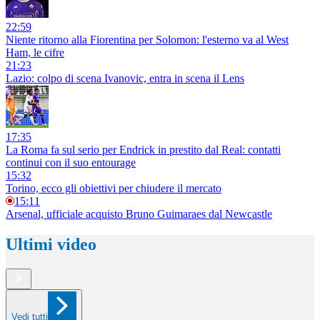
22:59
Niente ritorno alla Fiorentina per Solomon: l'esterno va al West
Ham, le cifre
21:23
Lazio: colpo di scena Ivanovic, entra in scena il Lens
17:35
La Roma fa sul serio per Endrick in prestito dal Real: contatti
continui con il suo entourage
15:32
Torino, ecco gli obiettivi per chiudere il mercato
15:11
Arsenal, ufficiale acquisto Bruno Guimaraes dal Newcastle
Ultimi video
Vedi tutti