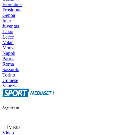
Fiorentina
Frosinone
Genoa
Inter
Juventus
Lazio
Lecce
Milan
Monza
Napoli
Parma
Roma
Sassuolo
Torino
Udinese
Venezia
Seguici su
Media
Video