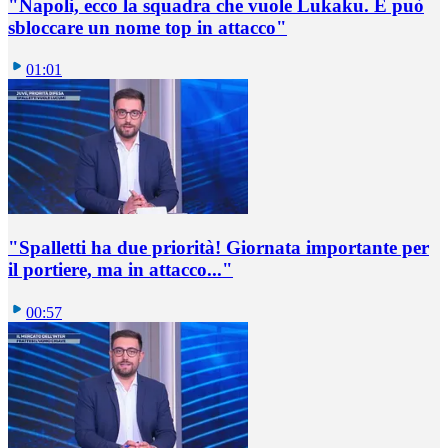
"Napoli, ecco la squadra che vuole Lukaku. E può
sbloccare un nome top in attacco"
01:01
"Spalletti ha due priorità! Giornata importante per
il portiere, ma in attacco..."
00:57