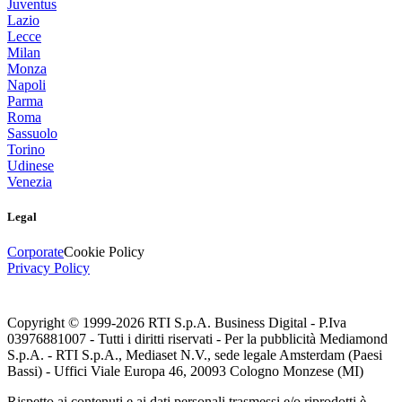
Juventus
Lazio
Lecce
Milan
Monza
Napoli
Parma
Roma
Sassuolo
Torino
Udinese
Venezia
Legal
Corporate
Cookie Policy
Privacy Policy
Copyright © 1999-
2026
RTI S.p.A. Business Digital - P.Iva
03976881007 - Tutti i diritti riservati - Per la pubblicità Mediamond
S.p.A. - RTI S.p.A., Mediaset N.V., sede legale Amsterdam (Paesi
Bassi) - Uffici Viale Europa 46, 20093 Cologno Monzese (MI)
Rispetto ai contenuti e ai dati personali trasmessi e/o riprodotti è