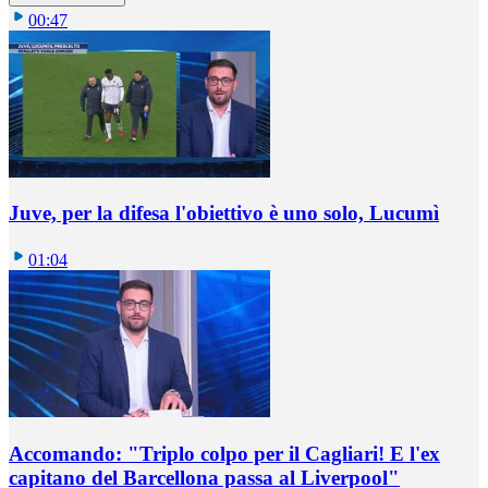
00:47
Juve, per la difesa l'obiettivo è uno solo, Lucumì
01:04
Accomando: "Triplo colpo per il Cagliari! E l'ex
capitano del Barcellona passa al Liverpool"