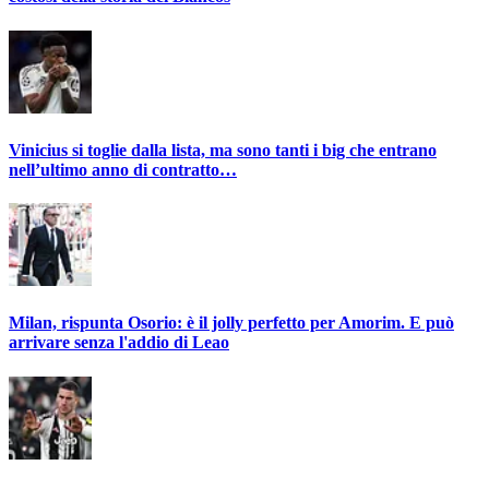
Vinicius si toglie dalla lista, ma sono tanti i big che entrano
nell’ultimo anno di contratto…
Milan, rispunta Osorio: è il jolly perfetto per Amorim. E può
arrivare senza l'addio di Leao