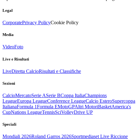
Legal
Corporate
Privacy Policy
Cookie Policy
Media
Video
Foto
Live e Risultati
Live
Diretta Calcio
Risultati e Classifiche
Sezioni
Calcio
Mercato
Serie A
Serie B
Coppa Italia
Champions
League
Europa League
Conference League
Calcio Estero
Supercoppa
Italiana
Formula 1
Formula E
MotoGP
Altri Motori
Basket
America's
Cup
Nations League
Tennis
Sci
Volley
Drive UP
Speciali
Mondiali 2026
Roland Garros 2026
Sportmediaset Live Riccione