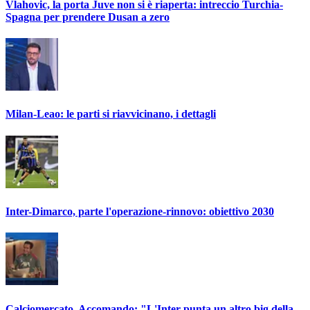
Vlahovic, la porta Juve non si è riaperta: intreccio Turchia-
Spagna per prendere Dusan a zero
Milan-Leao: le parti si riavvicinano, i dettagli
Inter-Dimarco, parte l'operazione-rinnovo: obiettivo 2030
Calciomercato, Accomando: "L'Inter punta un altro big della