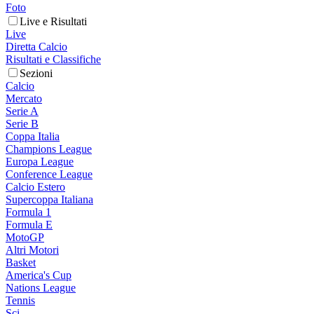
Foto
Live e Risultati
Live
Diretta Calcio
Risultati e Classifiche
Sezioni
Calcio
Mercato
Serie A
Serie B
Coppa Italia
Champions League
Europa League
Conference League
Calcio Estero
Supercoppa Italiana
Formula 1
Formula E
MotoGP
Altri Motori
Basket
America's Cup
Nations League
Tennis
Sci