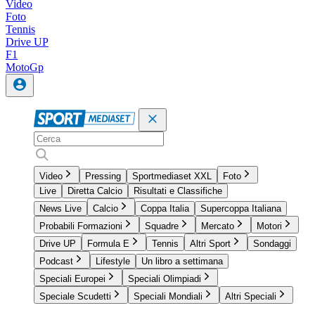
Video
Foto
Tennis
Drive UP
F1
MotoGp
Video
Pressing
Sportmediaset XXL
Foto
Live
Diretta Calcio
Risultati e Classifiche
News Live
Calcio
Coppa Italia
Supercoppa Italiana
Probabili Formazioni
Squadre
Mercato
Motori
Drive UP
Formula E
Tennis
Altri Sport
Sondaggi
Podcast
Lifestyle
Un libro a settimana
Speciali Europei
Speciali Olimpiadi
Speciale Scudetti
Speciali Mondiali
Altri Speciali