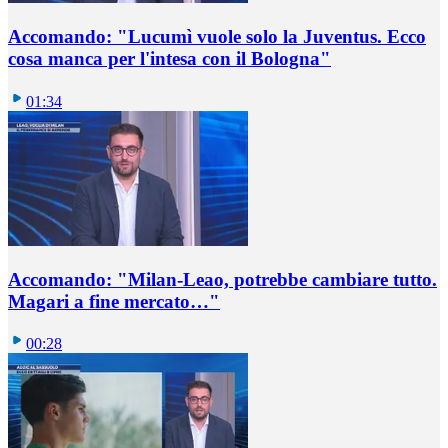
Accomando: "Lucumì vuole solo la Juventus. Ecco
cosa manca per l'intesa con il Bologna"
01:34
Accomando: "Milan-Leao, potrebbe cambiare tutto.
Magari a fine mercato…"
00:28