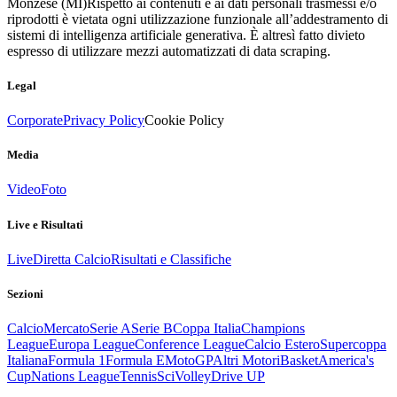
Monzese (MI)
Rispetto ai contenuti e ai dati personali trasmessi e/o
riprodotti è vietata ogni utilizzazione funzionale all’addestramento di
sistemi di intelligenza artificiale generativa. È altresì fatto divieto
espresso di utilizzare mezzi automatizzati di data scraping.
Legal
Corporate
Privacy Policy
Cookie Policy
Media
Video
Foto
Live e Risultati
Live
Diretta Calcio
Risultati e Classifiche
Sezioni
Calcio
Mercato
Serie A
Serie B
Coppa Italia
Champions
League
Europa League
Conference League
Calcio Estero
Supercoppa
Italiana
Formula 1
Formula E
MotoGP
Altri Motori
Basket
America's
Cup
Nations League
Tennis
Sci
Volley
Drive UP