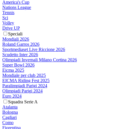
America's Cup
Nations League
Tennis
Sci
Volley
Drive UP
Speciali
Mondiali 2026
Roland Garros 2026
Sportmediaset Live Riccione 2026
Scudetto Inter 2026
Olimpiadi Invernali Milano Cortina 2026
Super Bowl 2026
Eicma 2025
Mondiale per club 2025
EICMA Riding Fest 2025
Paralimpiadi Parigi 2024
Olimpiadi Parigi 2024
Euro 2024
Squadra Serie A
Atalanta
Bologna
Cagliari
Como
Fiorentina