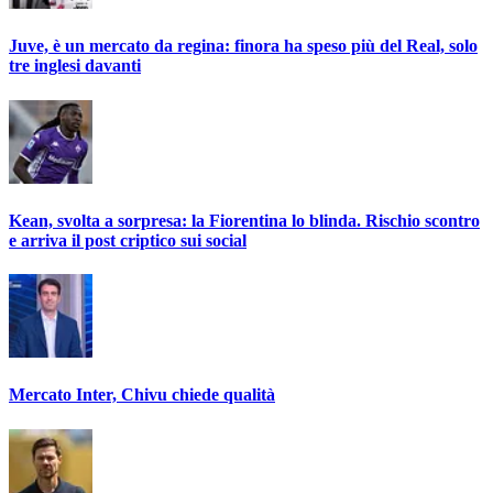
Juve, è un mercato da regina: finora ha speso più del Real, solo
tre inglesi davanti
Kean, svolta a sorpresa: la Fiorentina lo blinda. Rischio scontro
e arriva il post criptico sui social
Mercato Inter, Chivu chiede qualità