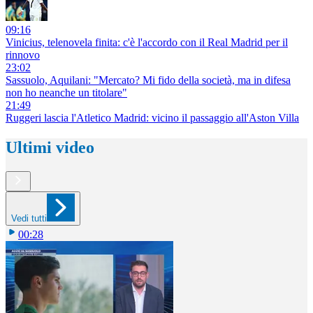
09:16
Vinicius, telenovela finita: c'è l'accordo con il Real Madrid per il
rinnovo
23:02
Sassuolo, Aquilani: "Mercato? Mi fido della società, ma in difesa
non ho neanche un titolare"
21:49
Ruggeri lascia l'Atletico Madrid: vicino il passaggio all'Aston Villa
Ultimi video
Vedi tutti
00:28