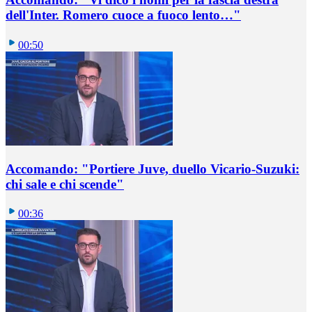
dell'Inter. Romero cuoce a fuoco lento…"
00:50
Accomando: "Portiere Juve, duello Vicario-Suzuki:
chi sale e chi scende"
00:36