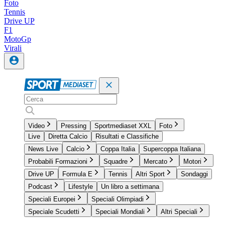
Foto
Tennis
Drive UP
F1
MotoGp
Virali
Video
Pressing
Sportmediaset XXL
Foto
Live
Diretta Calcio
Risultati e Classifiche
News Live
Calcio
Coppa Italia
Supercoppa Italiana
Probabili Formazioni
Squadre
Mercato
Motori
Drive UP
Formula E
Tennis
Altri Sport
Sondaggi
Podcast
Lifestyle
Un libro a settimana
Speciali Europei
Speciali Olimpiadi
Speciale Scudetti
Speciali Mondiali
Altri Speciali