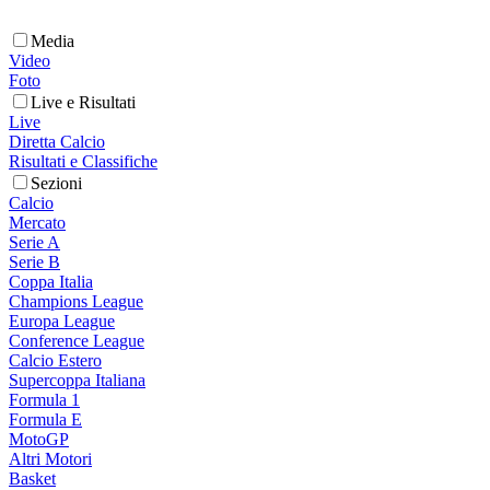
Media
Video
Foto
Live e Risultati
Live
Diretta Calcio
Risultati e Classifiche
Sezioni
Calcio
Mercato
Serie A
Serie B
Coppa Italia
Champions League
Europa League
Conference League
Calcio Estero
Supercoppa Italiana
Formula 1
Formula E
MotoGP
Altri Motori
Basket