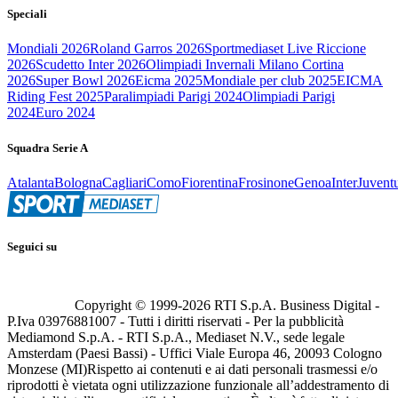
Speciali
Mondiali 2026
Roland Garros 2026
Sportmediaset Live Riccione
2026
Scudetto Inter 2026
Olimpiadi Invernali Milano Cortina
2026
Super Bowl 2026
Eicma 2025
Mondiale per club 2025
EICMA
Riding Fest 2025
Paralimpiadi Parigi 2024
Olimpiadi Parigi
2024
Euro 2024
Squadra Serie A
Atalanta
Bologna
Cagliari
Como
Fiorentina
Frosinone
Genoa
Inter
Juvent
Seguici su
Copyright © 1999-
2026
RTI S.p.A. Business Digital -
P.Iva 03976881007 - Tutti i diritti riservati - Per la pubblicità
Mediamond S.p.A. - RTI S.p.A., Mediaset N.V., sede legale
Amsterdam (Paesi Bassi) - Uffici Viale Europa 46, 20093 Cologno
Monzese (MI)
Rispetto ai contenuti e ai dati personali trasmessi e/o
riprodotti è vietata ogni utilizzazione funzionale all’addestramento di