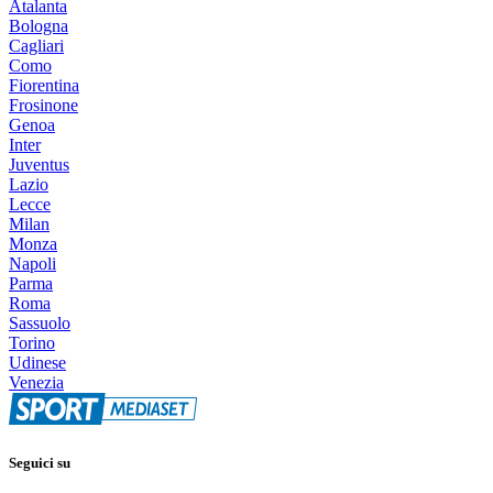
Atalanta
Bologna
Cagliari
Como
Fiorentina
Frosinone
Genoa
Inter
Juventus
Lazio
Lecce
Milan
Monza
Napoli
Parma
Roma
Sassuolo
Torino
Udinese
Venezia
Seguici su