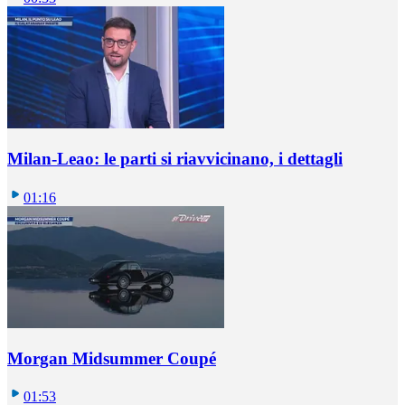
Milan-Leao: le parti si riavvicinano, i dettagli
01:16
Morgan Midsummer Coupé
01:53