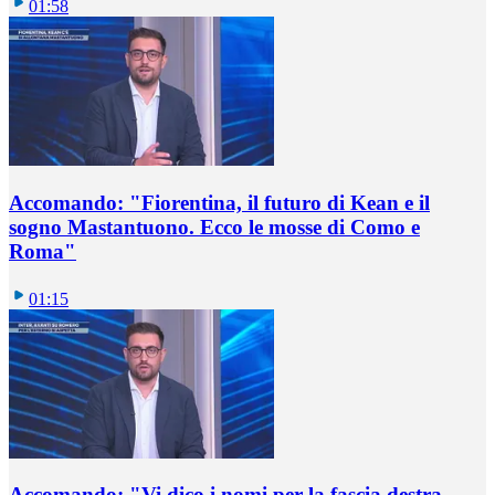
01:58
Accomando: "Fiorentina, il futuro di Kean e il
sogno Mastantuono. Ecco le mosse di Como e
Roma"
01:15
Accomando: "Vi dico i nomi per la fascia destra