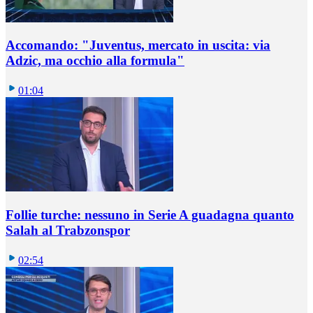
Accomando: "Juventus, mercato in uscita: via
Adzic, ma occhio alla formula"
01:04
Follie turche: nessuno in Serie A guadagna quanto
Salah al Trabzonspor
02:54