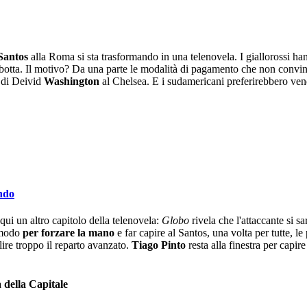
Santos
alla Roma si sta trasformando in una telenovela. I giallorossi han
botta. Il motivo? Da una parte le modalità di pagamento che non convinco
 di Deivid
Washington
al Chelsea. E i sudamericani preferirebbero vend
ondo
ui un altro capitolo della telenovela:
Globo
rivela che l'attaccante si s
 modo
per forzare la mano
e far capire al Santos, una volta per tutte, l
lire troppo il reparto avanzato.
Tiago Pinto
resta alla finestra per capire
 della Capitale