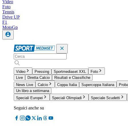
Video
Foto
Tennis
Drive UP
F1
MotoGp
Video
Pressing
Sportmediaset XXL
Foto
Live
Diretta Calcio
Risultati e Classifiche
News Live
Calcio
Coppa Italia
Supercoppa Italiana
Proba
Un libro a settimana
Speciali Europei
Speciali Olimpiadi
Speciale Scudetti
Seguici anche su