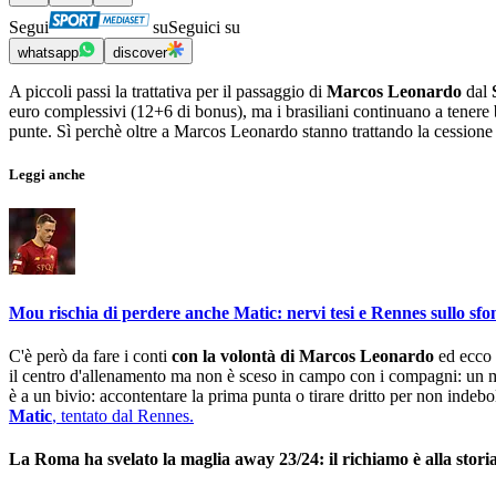
Segui
su
Seguici su
whatsapp
discover
A piccoli passi la trattativa per il passaggio di
Marcos Leonardo
dal
euro complessivi (12+6 di bonus), ma i brasiliani continuano a tenere 
punte. Sì perchè oltre a Marcos Leonardo stanno trattando la cessione
Leggi anche
Mou rischia di perdere anche Matic: nervi tesi e Rennes sullo sf
C'è però da fare i conti
con la volontà di Marcos Leonardo
ed ecco q
il centro d'allenamento ma non è sceso in campo con i compagni: un
è a un bivio: accontentare la prima punta o tirare dritto per non indebo
Matic
, tentato dal Rennes.
La Roma ha svelato la maglia away 23/24: il richiamo è alla storia