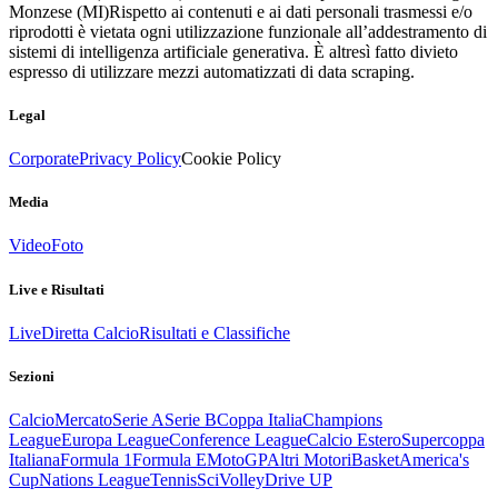
Monzese (MI)
Rispetto ai contenuti e ai dati personali trasmessi e/o
riprodotti è vietata ogni utilizzazione funzionale all’addestramento di
sistemi di intelligenza artificiale generativa. È altresì fatto divieto
espresso di utilizzare mezzi automatizzati di data scraping.
Legal
Corporate
Privacy Policy
Cookie Policy
Media
Video
Foto
Live e Risultati
Live
Diretta Calcio
Risultati e Classifiche
Sezioni
Calcio
Mercato
Serie A
Serie B
Coppa Italia
Champions
League
Europa League
Conference League
Calcio Estero
Supercoppa
Italiana
Formula 1
Formula E
MotoGP
Altri Motori
Basket
America's
Cup
Nations League
Tennis
Sci
Volley
Drive UP