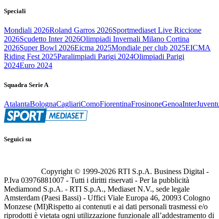
Speciali
Mondiali 2026
Roland Garros 2026
Sportmediaset Live Riccione
2026
Scudetto Inter 2026
Olimpiadi Invernali Milano Cortina
2026
Super Bowl 2026
Eicma 2025
Mondiale per club 2025
EICMA
Riding Fest 2025
Paralimpiadi Parigi 2024
Olimpiadi Parigi
2024
Euro 2024
Squadra Serie A
Atalanta
Bologna
Cagliari
Como
Fiorentina
Frosinone
Genoa
Inter
Juvent
Seguici su
Copyright © 1999-
2026
RTI S.p.A. Business Digital -
P.Iva 03976881007 - Tutti i diritti riservati - Per la pubblicità
Mediamond S.p.A. - RTI S.p.A., Mediaset N.V., sede legale
Amsterdam (Paesi Bassi) - Uffici Viale Europa 46, 20093 Cologno
Monzese (MI)
Rispetto ai contenuti e ai dati personali trasmessi e/o
riprodotti è vietata ogni utilizzazione funzionale all’addestramento di