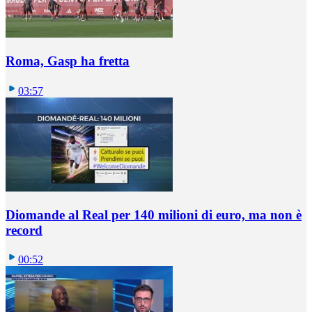
Roma, Gasp ha fretta
03:57
Diomande al Real per 140 milioni di euro, ma non è
record
00:52