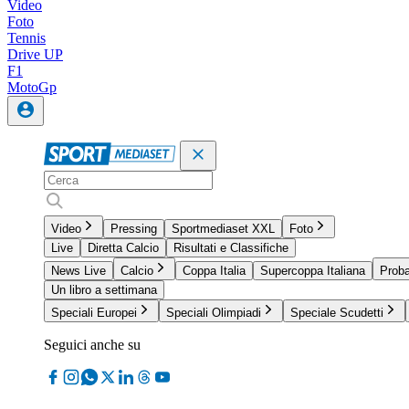
Video
Foto
Tennis
Drive UP
F1
MotoGp
Video
Pressing
Sportmediaset XXL
Foto
Live
Diretta Calcio
Risultati e Classifiche
News Live
Calcio
Coppa Italia
Supercoppa Italiana
Proba
Un libro a settimana
Speciali Europei
Speciali Olimpiadi
Speciale Scudetti
Seguici anche su