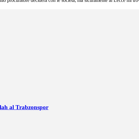
l mio procuratore deciderà con le società, ma sicuramente al Lecce mi tr
alah al Trabzonspor