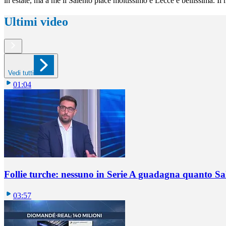
in estate, ma a me il Salento piace moltissimo e Lecce è bellissima. I
Ultimi video
Vedi tutti
01:04
Follie turche: nessuno in Serie A guadagna quanto S
03:57