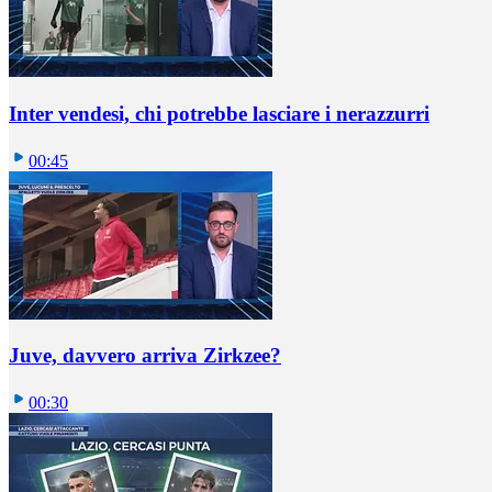
Inter vendesi, chi potrebbe lasciare i nerazzurri
00:45
Juve, davvero arriva Zirkzee?
00:30