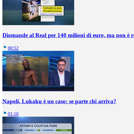
Diomande al Real per 140 milioni di euro, ma non è 
00:52
Napoli, Lukaku è un caso: se parte chi arriva?
01:10