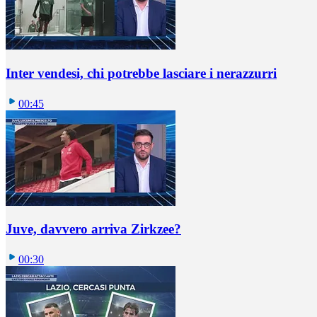
Inter vendesi, chi potrebbe lasciare i nerazzurri
00:45
Juve, davvero arriva Zirkzee?
00:30