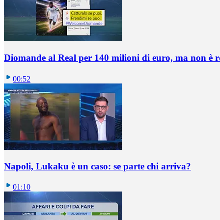
Diomande al Real per 140 milioni di euro, ma non è 
00:52
Napoli, Lukaku è un caso: se parte chi arriva?
01:10