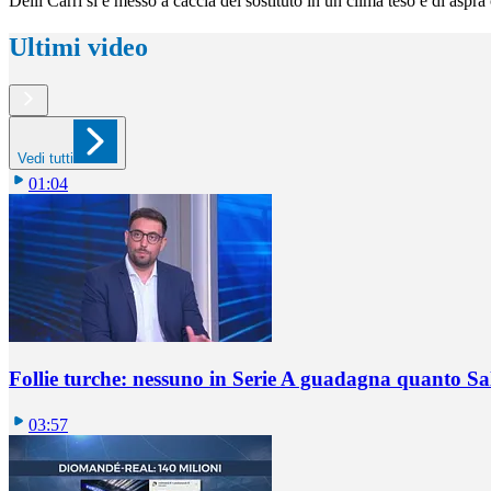
Delli Carri si è messo a caccia del sostituto in un clima teso e di aspr
Ultimi video
Vedi tutti
01:04
Follie turche: nessuno in Serie A guadagna quanto S
03:57