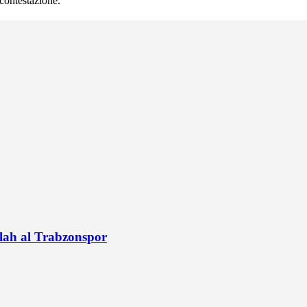
a contestazione.
alah al Trabzonspor