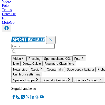
Video
Foto
Tennis
Drive UP
F1
MotoGp
Video
Pressing
Sportmediaset XXL
Foto
Live
Diretta Calcio
Risultati e Classifiche
News Live
Calcio
Coppa Italia
Supercoppa Italiana
Proba
Un libro a settimana
Speciali Europei
Speciali Olimpiadi
Speciale Scudetti
Seguici anche su