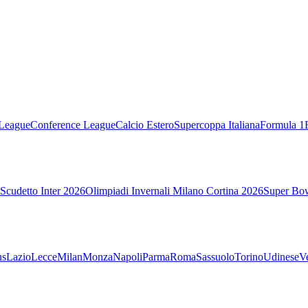
League
Conference League
Calcio Estero
Supercoppa Italiana
Formula 1
Scudetto Inter 2026
Olimpiadi Invernali Milano Cortina 2026
Super Bo
us
Lazio
Lecce
Milan
Monza
Napoli
Parma
Roma
Sassuolo
Torino
Udinese
V