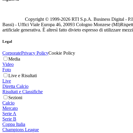
Copyright © 1999-
2026
RTI S.p.A. Business Digital - P.I
Bassi) - Uffici Viale Europa 46, 20093 Cologno Monzese (MI)
Rispett
artificiale generativa. È altresì fatto divieto espresso di utilizzare mez
Legal
Corporate
Privacy Policy
Cookie Policy
Media
Video
Foto
Live e Risultati
Live
Diretta Calcio
Risultati e Classifiche
Sezioni
Calcio
Mercato
Serie A
Serie B
Coppa Italia
Champions League