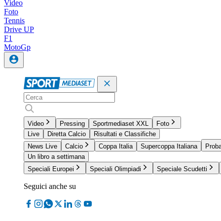
Video
Foto
Tennis
Drive UP
F1
MotoGp
Video
Pressing
Sportmediaset XXL
Foto
Live
Diretta Calcio
Risultati e Classifiche
News Live
Calcio
Coppa Italia
Supercoppa Italiana
Proba
Un libro a settimana
Speciali Europei
Speciali Olimpiadi
Speciale Scudetti
Seguici anche su