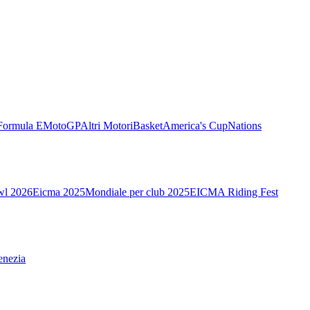
Formula E
MotoGP
Altri Motori
Basket
America's Cup
Nations
wl 2026
Eicma 2025
Mondiale per club 2025
EICMA Riding Fest
enezia