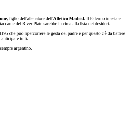
eone
, figlio dell'allenatore dell'
Atletico Madrid
. Il Palermo in estate
accante del River Plate sarebbe in cima alla lista dei desideri.
195 che può ripercorrere le gesta del padre e per questo c'è da battere
anticipare tutti.
a sempre argentino.