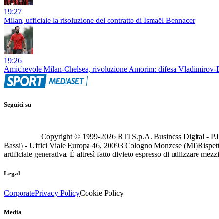
19:27
Milan, ufficiale la risoluzione del contratto di Ismaël Bennacer
19:26
Amichevole Milan-Chelsea, rivoluzione Amorim: difesa Vladimirov-De
Seguici su
Copyright © 1999-
2026
RTI S.p.A. Business Digital - P.I
Bassi) - Uffici Viale Europa 46, 20093 Cologno Monzese (MI)
Rispett
artificiale generativa. È altresì fatto divieto espresso di utilizzare mez
Legal
Corporate
Privacy Policy
Cookie Policy
Media