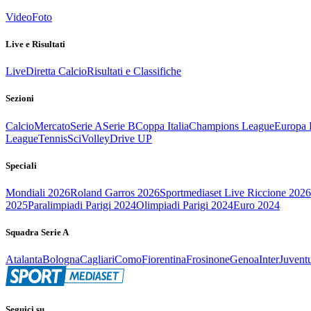
Video
Foto
Live e Risultati
Live
Diretta Calcio
Risultati e Classifiche
Sezioni
Calcio
Mercato
Serie A
Serie B
Coppa Italia
Champions League
Europa 
League
Tennis
Sci
Volley
Drive UP
Speciali
Mondiali 2026
Roland Garros 2026
Sportmediaset Live Riccione 2026
2025
Paralimpiadi Parigi 2024
Olimpiadi Parigi 2024
Euro 2024
Squadra Serie A
Atalanta
Bologna
Cagliari
Como
Fiorentina
Frosinone
Genoa
Inter
Juvent
Seguici su