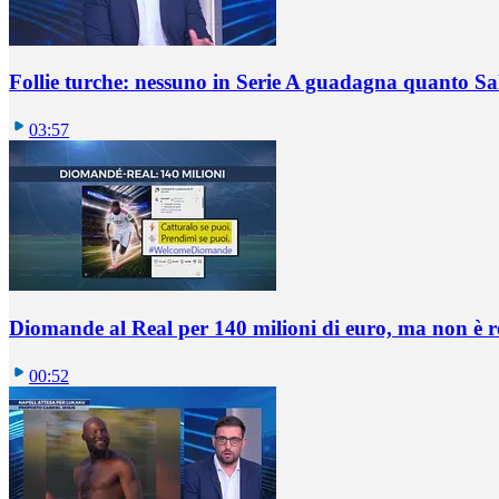
Follie turche: nessuno in Serie A guadagna quanto S
03:57
Diomande al Real per 140 milioni di euro, ma non è 
00:52