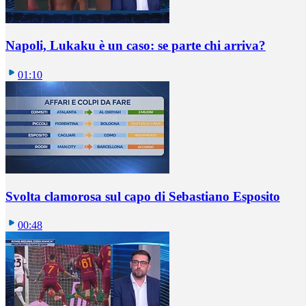
Napoli, Lukaku è un caso: se parte chi arriva?
01:10
Svolta clamorosa sul capo di Sebastiano Esposito
00:48