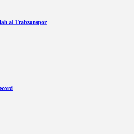
alah al Trabzonspor
record