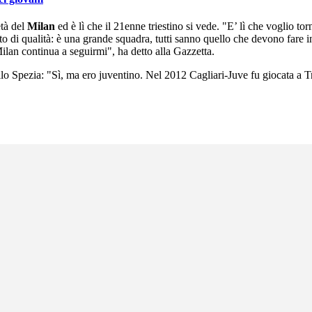
età del
Milan
ed è lì che il 21enne triestino si vede. "E’ lì che voglio t
o di qualità: è una grande squadra, tutti sanno quello che devono fare i
Milan continua a seguirmi", ha detto alla Gazzetta.
o Spezia: "Sì, ma ero juventino. Nel 2012 Cagliari-Juve fu giocata a Trie