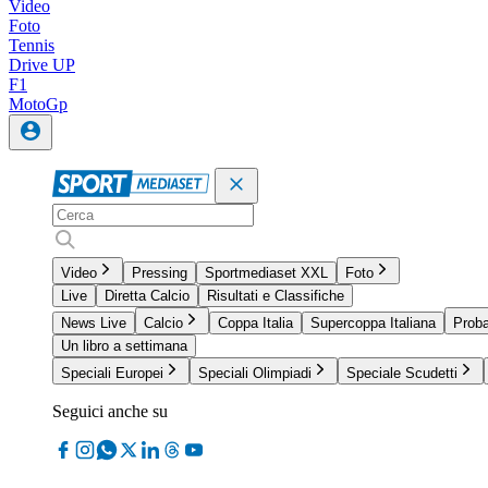
Video
Foto
Tennis
Drive UP
F1
MotoGp
Video
Pressing
Sportmediaset XXL
Foto
Live
Diretta Calcio
Risultati e Classifiche
News Live
Calcio
Coppa Italia
Supercoppa Italiana
Proba
Un libro a settimana
Speciali Europei
Speciali Olimpiadi
Speciale Scudetti
Seguici anche su