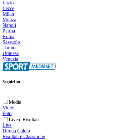
Lazio
Lecce
Milan
Monza
Napoli
Parma
Roma
Sassuolo
Torino
Udinese
Venezia
Seguici su
Media
Video
Foto
Live e Risultati
Live
Diretta Calcio
Risultati e Classifiche