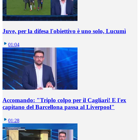
Juve, per la difesa l'obiettivo è uno solo, Lucumì
01:04
Accomando: "Triplo colpo per il Cagliari! E l'ex
capitano del Barcellona passa al Liverpool"
01:28