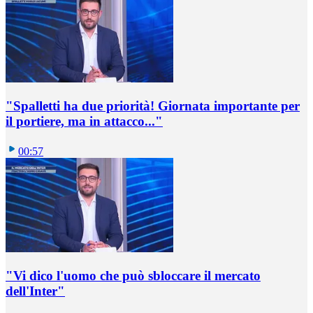
"Spalletti ha due priorità! Giornata importante per
il portiere, ma in attacco..."
00:57
"Vi dico l'uomo che può sbloccare il mercato
dell'Inter"