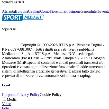
Squadra Serie A
Atalanta
Bologna
Cagliari
Como
Fiorentina
Frosinone
Genoa
Inter
Juvent
Seguici su
Copyright © 1999-
2026
RTI S.p.A. Business Digital -
P.Iva 03976881007 - Tutti i diritti riservati - Per la pubblicità
Mediamond S.p.A. - RTI S.p.A., Mediaset N.V., sede legale
Amsterdam (Paesi Bassi) - Uffici Viale Europa 46, 20093 Cologno
Monzese (MI)
Rispetto ai contenuti e ai dati personali trasmessi e/o
riprodotti è vietata ogni utilizzazione funzionale all’addestramento di
sistemi di intelligenza artificiale generativa. È altresì fatto divieto
espresso di utilizzare mezzi automatizzati di data scraping.
Legal
Corporate
Privacy Policy
Cookie Policy
Media
Video
Foto