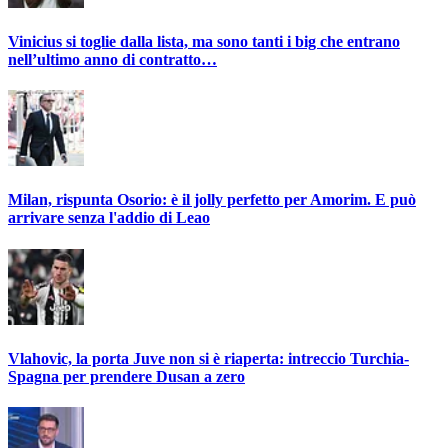
Vinicius si toglie dalla lista, ma sono tanti i big che entrano
nell’ultimo anno di contratto…
Milan, rispunta Osorio: è il jolly perfetto per Amorim. E può
arrivare senza l'addio di Leao
Vlahovic, la porta Juve non si è riaperta: intreccio Turchia-
Spagna per prendere Dusan a zero