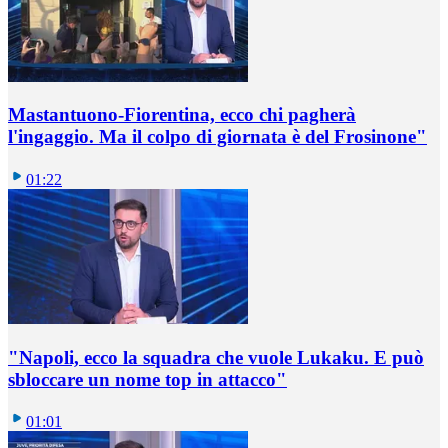
Mastantuono-Fiorentina, ecco chi pagherà
l'ingaggio. Ma il colpo di giornata è del Frosinone"
01:22
"Napoli, ecco la squadra che vuole Lukaku. E può
sbloccare un nome top in attacco"
01:01