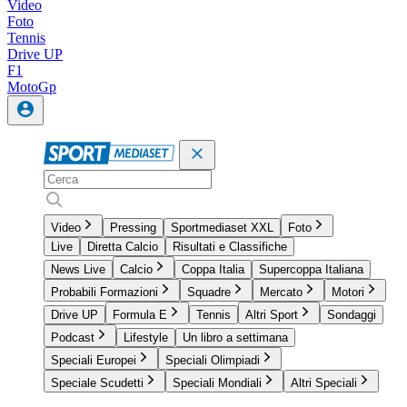
Video
Foto
Tennis
Drive UP
F1
MotoGp
Video
Pressing
Sportmediaset XXL
Foto
Live
Diretta Calcio
Risultati e Classifiche
News Live
Calcio
Coppa Italia
Supercoppa Italiana
Probabili Formazioni
Squadre
Mercato
Motori
Drive UP
Formula E
Tennis
Altri Sport
Sondaggi
Podcast
Lifestyle
Un libro a settimana
Speciali Europei
Speciali Olimpiadi
Speciale Scudetti
Speciali Mondiali
Altri Speciali