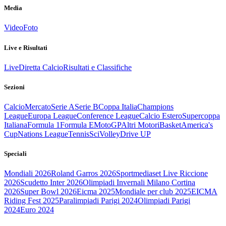
Media
Video
Foto
Live e Risultati
Live
Diretta Calcio
Risultati e Classifiche
Sezioni
Calcio
Mercato
Serie A
Serie B
Coppa Italia
Champions
League
Europa League
Conference League
Calcio Estero
Supercoppa
Italiana
Formula 1
Formula E
MotoGP
Altri Motori
Basket
America's
Cup
Nations League
Tennis
Sci
Volley
Drive UP
Speciali
Mondiali 2026
Roland Garros 2026
Sportmediaset Live Riccione
2026
Scudetto Inter 2026
Olimpiadi Invernali Milano Cortina
2026
Super Bowl 2026
Eicma 2025
Mondiale per club 2025
EICMA
Riding Fest 2025
Paralimpiadi Parigi 2024
Olimpiadi Parigi
2024
Euro 2024