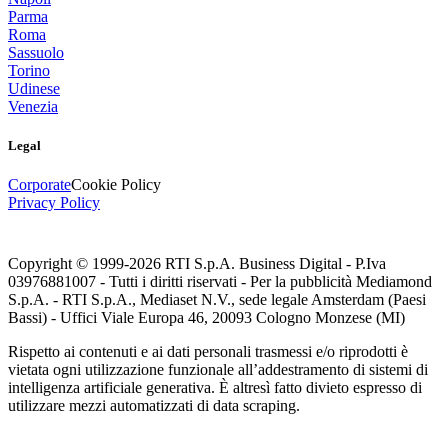
Parma
Roma
Sassuolo
Torino
Udinese
Venezia
Legal
Corporate
Cookie Policy
Privacy Policy
Copyright © 1999-
2026
RTI S.p.A. Business Digital - P.Iva
03976881007 - Tutti i diritti riservati - Per la pubblicità Mediamond
S.p.A. - RTI S.p.A., Mediaset N.V., sede legale Amsterdam (Paesi
Bassi) - Uffici Viale Europa 46, 20093 Cologno Monzese (MI)
Rispetto ai contenuti e ai dati personali trasmessi e/o riprodotti è
vietata ogni utilizzazione funzionale all’addestramento di sistemi di
intelligenza artificiale generativa. È altresì fatto divieto espresso di
utilizzare mezzi automatizzati di data scraping.