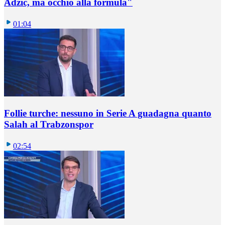
Adzic, ma occhio alla formula"
01:04
Follie turche: nessuno in Serie A guadagna quanto
Salah al Trabzonspor
02:54