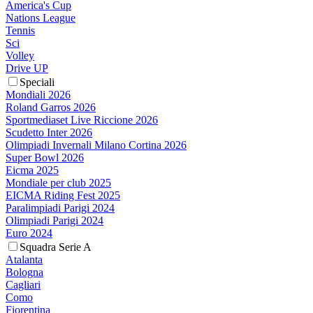
America's Cup
Nations League
Tennis
Sci
Volley
Drive UP
Speciali
Mondiali 2026
Roland Garros 2026
Sportmediaset Live Riccione 2026
Scudetto Inter 2026
Olimpiadi Invernali Milano Cortina 2026
Super Bowl 2026
Eicma 2025
Mondiale per club 2025
EICMA Riding Fest 2025
Paralimpiadi Parigi 2024
Olimpiadi Parigi 2024
Euro 2024
Squadra Serie A
Atalanta
Bologna
Cagliari
Como
Fiorentina