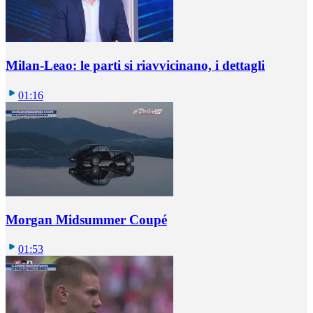
Milan-Leao: le parti si riavvicinano, i dettagli
01:16
Morgan Midsummer Coupé
01:53