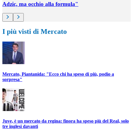
Adzic, ma occhio alla formula"
I più visti di Mercato
Mercato, Piantanida: "Ecco chi ha speso di più, podio a
sorpresa"
Juve, è un mercato da regina: finora ha speso più del Real, solo
tre inglesi davanti