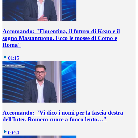
Accomando: "Fiorentina, il futuro di Kean e il
sogno Mastantuono. Ecco le mosse di Como e
Roma"
01:15
Accomando: "Vi dico i nomi per la fascia destra
dell'Inter. Romero cuoce a fuoco lento…"
00:50