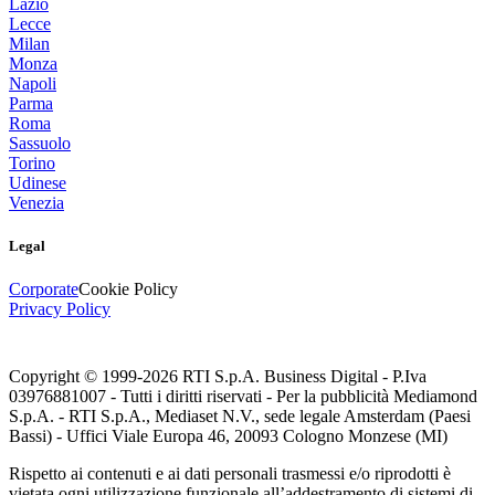
Lazio
Lecce
Milan
Monza
Napoli
Parma
Roma
Sassuolo
Torino
Udinese
Venezia
Legal
Corporate
Cookie Policy
Privacy Policy
Copyright © 1999-
2026
RTI S.p.A. Business Digital - P.Iva
03976881007 - Tutti i diritti riservati - Per la pubblicità Mediamond
S.p.A. - RTI S.p.A., Mediaset N.V., sede legale Amsterdam (Paesi
Bassi) - Uffici Viale Europa 46, 20093 Cologno Monzese (MI)
Rispetto ai contenuti e ai dati personali trasmessi e/o riprodotti è
vietata ogni utilizzazione funzionale all’addestramento di sistemi di