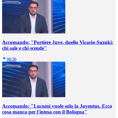
Accomando: "Portiere Juve, duello Vicario-Suzuki:
chi sale e chi scende"
00:36
Accomando: "Lucumì vuole solo la Juventus. Ecco
cosa manca per l'intesa con il Bologna"