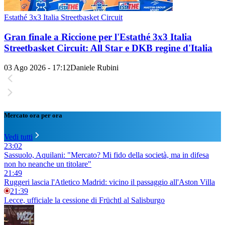
Estathé 3x3 Italia Streetbasket Circuit
Gran finale a Riccione per l'Estathé 3x3 Italia
Streetbasket Circuit: All Star e DKB regine d'Italia
03 Ago 2026 - 17:12
Daniele Rubini
Mercato ora per ora
Vedi tutti
23:02
Sassuolo, Aquilani: "Mercato? Mi fido della società, ma in difesa
non ho neanche un titolare"
21:49
Ruggeri lascia l'Atletico Madrid: vicino il passaggio all'Aston Villa
21:39
Lecce, ufficiale la cessione di Früchtl al Salisburgo