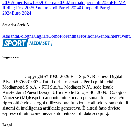
2026
Super Bowl 2026
Eicma 2025
Mondiale per club 2025
EICMA
Riding Fest 2025
Paralimpiadi Parigi 2024
Olimpiadi Parigi
2024
Euro 2024
Squadra Serie A
Atalanta
Bologna
Cagliari
Como
Fiorentina
Frosinone
Genoa
Inter
Juvent
Seguici su
Copyright © 1999-
2026
RTI S.p.A. Business Digital -
P.Iva 03976881007 - Tutti i diritti riservati - Per la pubblicità
Mediamond S.p.A. - RTI S.p.A., Mediaset N.V., sede legale
Amsterdam (Paesi Bassi) - Uffici Viale Europa 46, 20093 Cologno
Monzese (MI)
Rispetto ai contenuti e ai dati personali trasmessi e/o
riprodotti è vietata ogni utilizzazione funzionale all’addestramento di
sistemi di intelligenza artificiale generativa. È altresì fatto divieto
espresso di utilizzare mezzi automatizzati di data scraping.
Legal