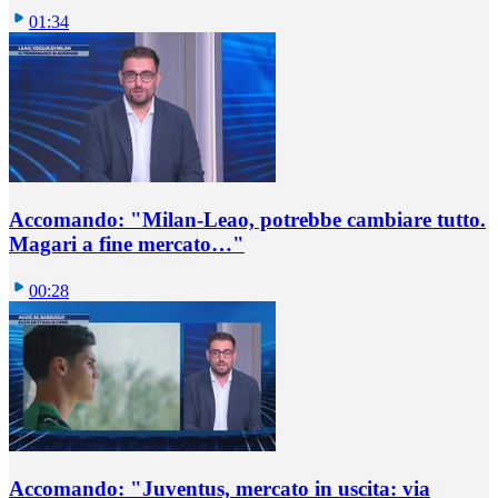
01:34
Accomando: "Milan-Leao, potrebbe cambiare tutto.
Magari a fine mercato…"
00:28
Accomando: "Juventus, mercato in uscita: via