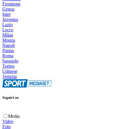
Frosinone
Genoa
Inter
Juventus
Lazio
Lecce
Milan
Monza
Napoli
Parma
Roma
Sassuolo
Torino
Udinese
Venezia
Seguici su
Media
Video
Foto