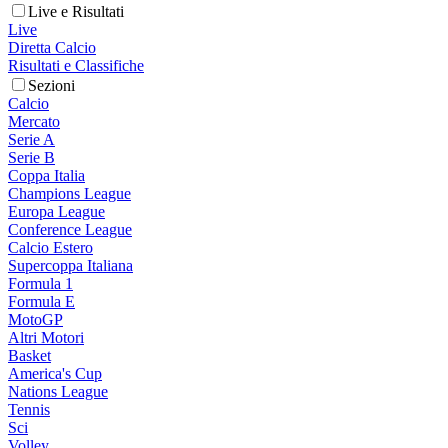
Live e Risultati
Live
Diretta Calcio
Risultati e Classifiche
Sezioni
Calcio
Mercato
Serie A
Serie B
Coppa Italia
Champions League
Europa League
Conference League
Calcio Estero
Supercoppa Italiana
Formula 1
Formula E
MotoGP
Altri Motori
Basket
America's Cup
Nations League
Tennis
Sci
Volley