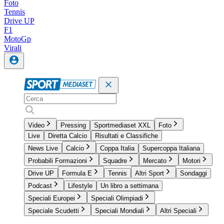
Foto
Tennis
Drive UP
F1
MotoGp
Virali
Video
Pressing
Sportmediaset XXL
Foto
Live
Diretta Calcio
Risultati e Classifiche
News Live
Calcio
Coppa Italia
Supercoppa Italiana
Probabili Formazioni
Squadre
Mercato
Motori
Drive UP
Formula E
Tennis
Altri Sport
Sondaggi
Podcast
Lifestyle
Un libro a settimana
Speciali Europei
Speciali Olimpiadi
Speciale Scudetti
Speciali Mondiali
Altri Speciali