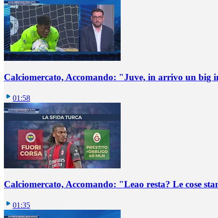
Calciomercato, Accomando: "Juve, in arrivo un big i
01:58
Calciomercato, Accomando: "Leao resta? Le cose st
01:35