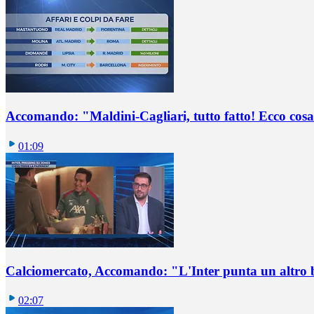
Accomando: "Maldini-Cagliari, tutto fatto! Ecco cosa
01:09
Calciomercato, Accomando: "L'Inter punta un altro 
02:07