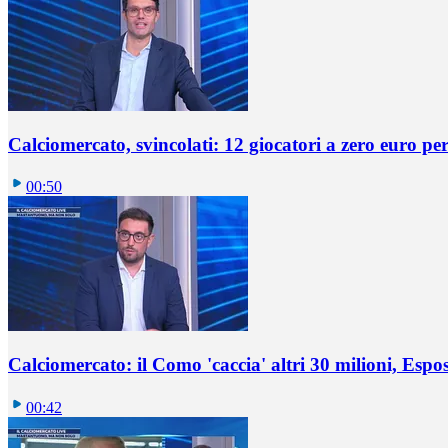
Calciomercato, svincolati: 12 giocatori a zero euro pe
00:50
Calciomercato: il Como 'caccia' altri 30 milioni, Espos
00:42