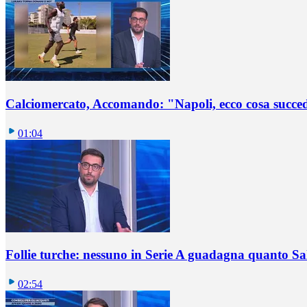
Calciomercato, Accomando: "Napoli, ecco cosa succ
01:04
Follie turche: nessuno in Serie A guadagna quanto S
02:54