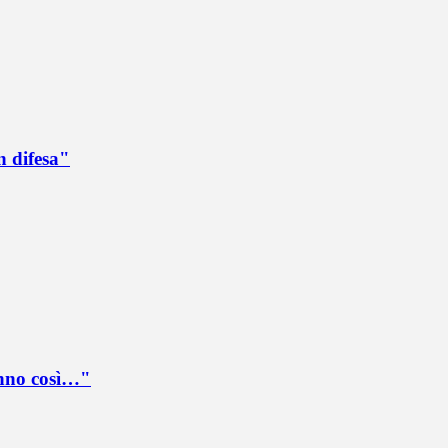
n difesa"
anno così…"