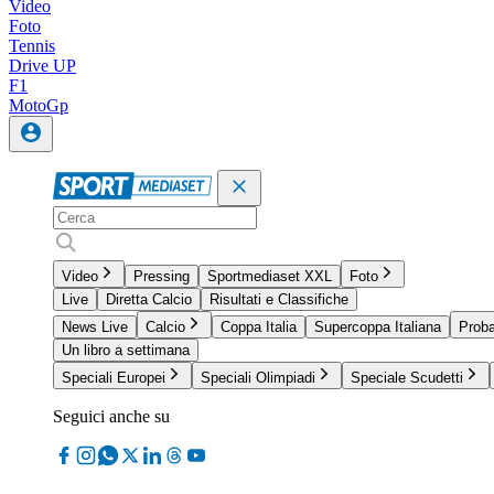
Video
Foto
Tennis
Drive UP
F1
MotoGp
Video
Pressing
Sportmediaset XXL
Foto
Live
Diretta Calcio
Risultati e Classifiche
News Live
Calcio
Coppa Italia
Supercoppa Italiana
Proba
Un libro a settimana
Speciali Europei
Speciali Olimpiadi
Speciale Scudetti
Seguici anche su