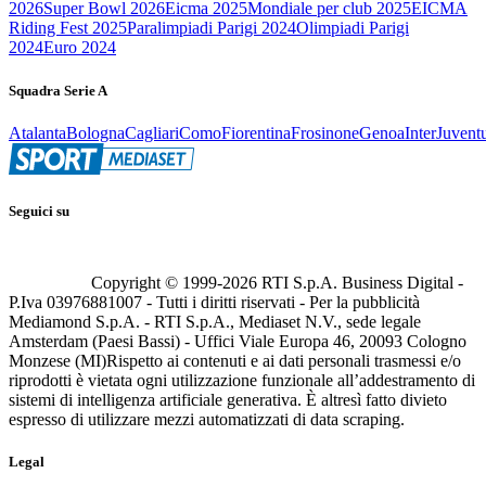
2026
Super Bowl 2026
Eicma 2025
Mondiale per club 2025
EICMA
Riding Fest 2025
Paralimpiadi Parigi 2024
Olimpiadi Parigi
2024
Euro 2024
Squadra Serie A
Atalanta
Bologna
Cagliari
Como
Fiorentina
Frosinone
Genoa
Inter
Juvent
Seguici su
Copyright © 1999-
2026
RTI S.p.A. Business Digital -
P.Iva 03976881007 - Tutti i diritti riservati - Per la pubblicità
Mediamond S.p.A. - RTI S.p.A., Mediaset N.V., sede legale
Amsterdam (Paesi Bassi) - Uffici Viale Europa 46, 20093 Cologno
Monzese (MI)
Rispetto ai contenuti e ai dati personali trasmessi e/o
riprodotti è vietata ogni utilizzazione funzionale all’addestramento di
sistemi di intelligenza artificiale generativa. È altresì fatto divieto
espresso di utilizzare mezzi automatizzati di data scraping.
Legal