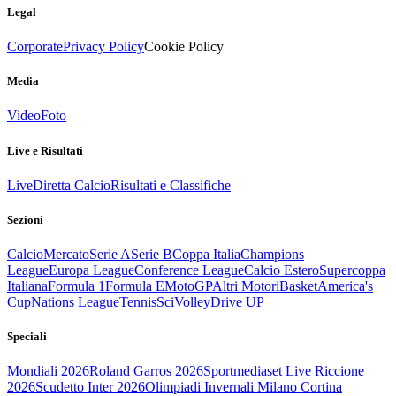
Legal
Corporate
Privacy Policy
Cookie Policy
Media
Video
Foto
Live e Risultati
Live
Diretta Calcio
Risultati e Classifiche
Sezioni
Calcio
Mercato
Serie A
Serie B
Coppa Italia
Champions
League
Europa League
Conference League
Calcio Estero
Supercoppa
Italiana
Formula 1
Formula E
MotoGP
Altri Motori
Basket
America's
Cup
Nations League
Tennis
Sci
Volley
Drive UP
Speciali
Mondiali 2026
Roland Garros 2026
Sportmediaset Live Riccione
2026
Scudetto Inter 2026
Olimpiadi Invernali Milano Cortina