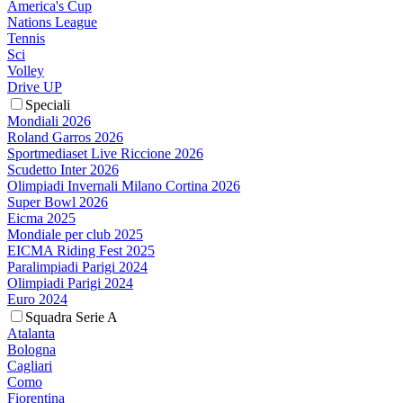
America's Cup
Nations League
Tennis
Sci
Volley
Drive UP
Speciali
Mondiali 2026
Roland Garros 2026
Sportmediaset Live Riccione 2026
Scudetto Inter 2026
Olimpiadi Invernali Milano Cortina 2026
Super Bowl 2026
Eicma 2025
Mondiale per club 2025
EICMA Riding Fest 2025
Paralimpiadi Parigi 2024
Olimpiadi Parigi 2024
Euro 2024
Squadra Serie A
Atalanta
Bologna
Cagliari
Como
Fiorentina