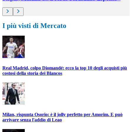
I più visti di Mercato
Real Madrid, colpo Diomandé: ecco la top 10 degli acquisti più
costosi della storia dei Blancos
Milan, rispunta Osorio: è il jolly perfetto per Amorim. E può
arrivare senza l'addio di Leao