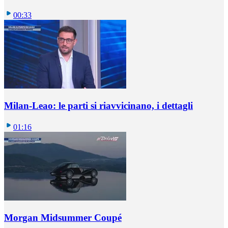
00:33
Milan-Leao: le parti si riavvicinano, i dettagli
01:16
Morgan Midsummer Coupé