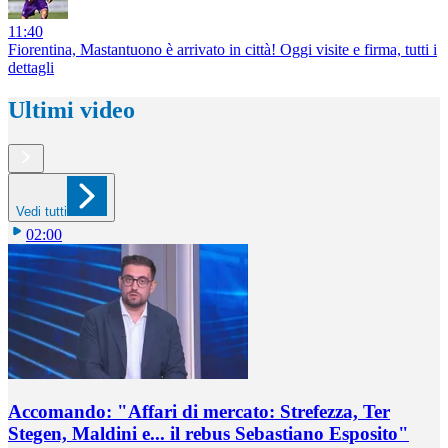
11:40
Fiorentina, Mastantuono è arrivato in città! Oggi visite e firma, tutti i
dettagli
Ultimi video
Vedi tutti
02:00
Accomando: "Affari di mercato: Strefezza, Ter
Stegen, Maldini e... il rebus Sebastiano Esposito"