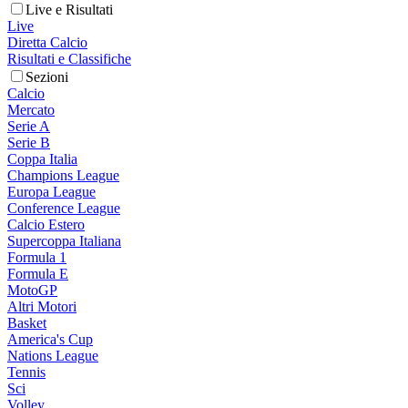
Live e Risultati
Live
Diretta Calcio
Risultati e Classifiche
Sezioni
Calcio
Mercato
Serie A
Serie B
Coppa Italia
Champions League
Europa League
Conference League
Calcio Estero
Supercoppa Italiana
Formula 1
Formula E
MotoGP
Altri Motori
Basket
America's Cup
Nations League
Tennis
Sci
Volley