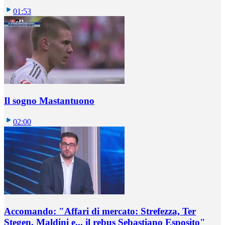
01:53
Il sogno Mastantuono
02:00
Accomando: "Affari di mercato: Strefezza, Ter
Stegen, Maldini e... il rebus Sebastiano Esposito"