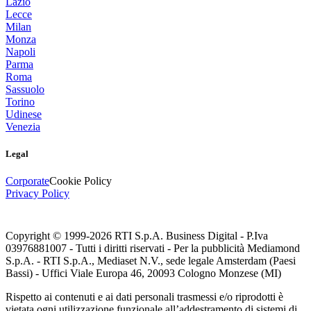
Lazio
Lecce
Milan
Monza
Napoli
Parma
Roma
Sassuolo
Torino
Udinese
Venezia
Legal
Corporate
Cookie Policy
Privacy Policy
Copyright © 1999-
2026
RTI S.p.A. Business Digital - P.Iva
03976881007 - Tutti i diritti riservati - Per la pubblicità Mediamond
S.p.A. - RTI S.p.A., Mediaset N.V., sede legale Amsterdam (Paesi
Bassi) - Uffici Viale Europa 46, 20093 Cologno Monzese (MI)
Rispetto ai contenuti e ai dati personali trasmessi e/o riprodotti è
vietata ogni utilizzazione funzionale all’addestramento di sistemi di