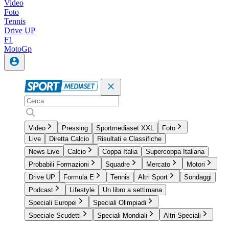
Video
Foto
Tennis
Drive UP
F1
MotoGp
Video
Pressing
Sportmediaset XXL
Foto
Live
Diretta Calcio
Risultati e Classifiche
News Live
Calcio
Coppa Italia
Supercoppa Italiana
Probabili Formazioni
Squadre
Mercato
Motori
Drive UP
Formula E
Tennis
Altri Sport
Sondaggi
Podcast
Lifestyle
Un libro a settimana
Speciali Europei
Speciali Olimpiadi
Speciale Scudetti
Speciali Mondiali
Altri Speciali