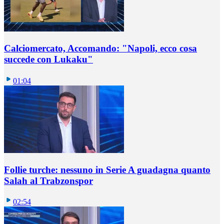
Calciomercato, Accomando: "Napoli, ecco cosa
succede con Lukaku"
01:04
Follie turche: nessuno in Serie A guadagna quanto
Salah al Trabzonspor
02:54