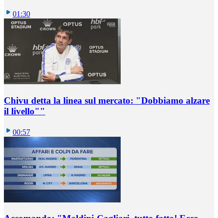
01:30
Chivu detta la linea sul mercato: "Dobbiamo alzare
il livello""
00:57