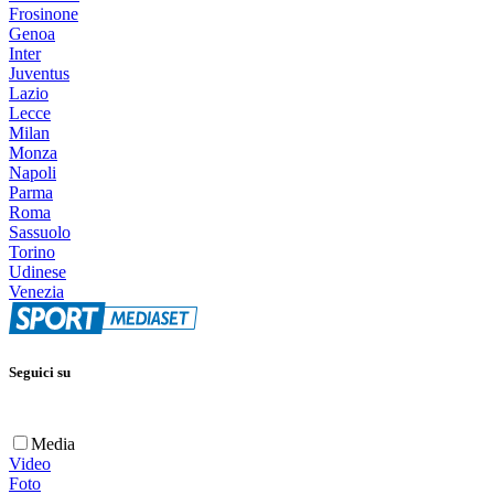
Frosinone
Genoa
Inter
Juventus
Lazio
Lecce
Milan
Monza
Napoli
Parma
Roma
Sassuolo
Torino
Udinese
Venezia
Seguici su
Media
Video
Foto