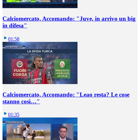
Calciomercato, Accomando: "Juve, in arrivo un big
in difesa"
01:58
Calciomercato, Accomando: "Leao resta? Le cose
stanno così…"
01:35