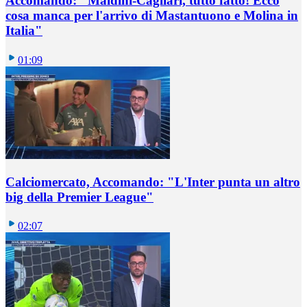
Accomando: "Maldini-Cagliari, tutto fatto! Ecco
cosa manca per l'arrivo di Mastantuono e Molina in
Italia"
01:09
Calciomercato, Accomando: "L'Inter punta un altro
big della Premier League"
02:07