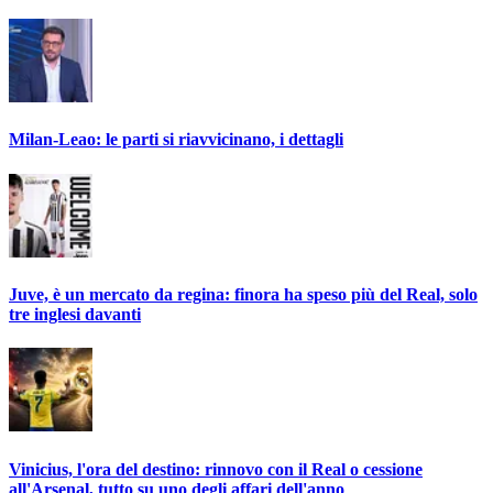
Milan-Leao: le parti si riavvicinano, i dettagli
Juve, è un mercato da regina: finora ha speso più del Real, solo
tre inglesi davanti
Vinicius, l'ora del destino: rinnovo con il Real o cessione
all'Arsenal, tutto su uno degli affari dell'anno