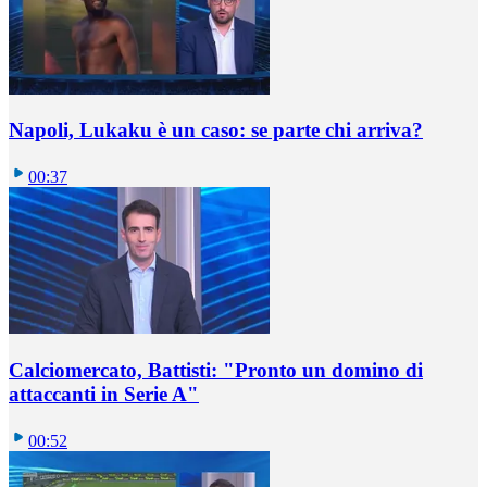
Napoli, Lukaku è un caso: se parte chi arriva?
00:37
Calciomercato, Battisti: "Pronto un domino di
attaccanti in Serie A"
00:52