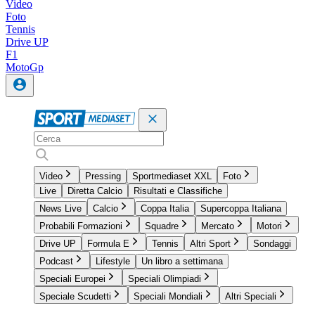
Video
Foto
Tennis
Drive UP
F1
MotoGp
Video
Pressing
Sportmediaset XXL
Foto
Live
Diretta Calcio
Risultati e Classifiche
News Live
Calcio
Coppa Italia
Supercoppa Italiana
Probabili Formazioni
Squadre
Mercato
Motori
Drive UP
Formula E
Tennis
Altri Sport
Sondaggi
Podcast
Lifestyle
Un libro a settimana
Speciali Europei
Speciali Olimpiadi
Speciale Scudetti
Speciali Mondiali
Altri Speciali