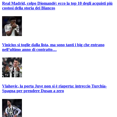
Real Madrid, colpo Diomandé: ecco la top 10 degli acquisti più
costosi della storia dei Blancos
Vinicius si toglie dalla lista, ma sono tanti i big che entrano
nell’ultimo anno di contratto…
Vlahovic, la porta Juve non si è riaperta: intreccio Turchia-
Spagna per prendere Dusan a zero