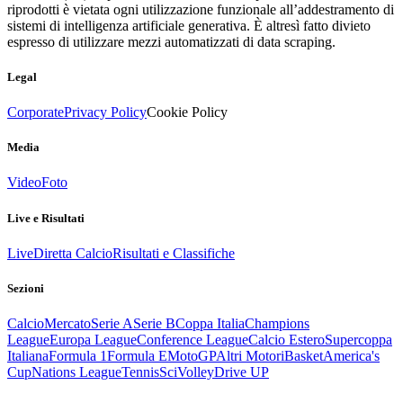
riprodotti è vietata ogni utilizzazione funzionale all’addestramento di
sistemi di intelligenza artificiale generativa. È altresì fatto divieto
espresso di utilizzare mezzi automatizzati di data scraping.
Legal
Corporate
Privacy Policy
Cookie Policy
Media
Video
Foto
Live e Risultati
Live
Diretta Calcio
Risultati e Classifiche
Sezioni
Calcio
Mercato
Serie A
Serie B
Coppa Italia
Champions
League
Europa League
Conference League
Calcio Estero
Supercoppa
Italiana
Formula 1
Formula E
MotoGP
Altri Motori
Basket
America's
Cup
Nations League
Tennis
Sci
Volley
Drive UP