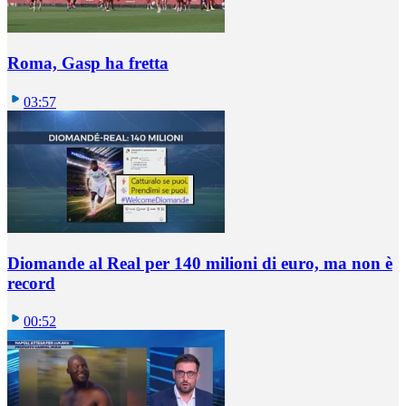
Roma, Gasp ha fretta
03:57
Diomande al Real per 140 milioni di euro, ma non è
record
00:52