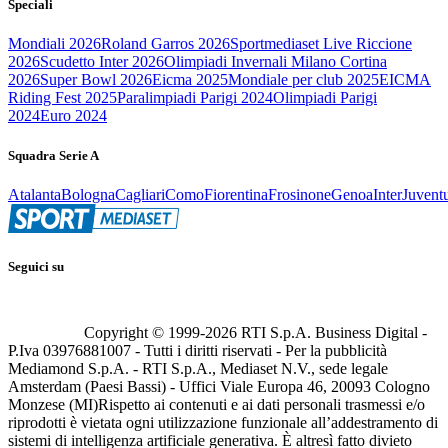
Speciali
Mondiali 2026
Roland Garros 2026
Sportmediaset Live Riccione
2026
Scudetto Inter 2026
Olimpiadi Invernali Milano Cortina
2026
Super Bowl 2026
Eicma 2025
Mondiale per club 2025
EICMA
Riding Fest 2025
Paralimpiadi Parigi 2024
Olimpiadi Parigi
2024
Euro 2024
Squadra Serie A
Atalanta
Bologna
Cagliari
Como
Fiorentina
Frosinone
Genoa
Inter
Juvent
Seguici su
Copyright © 1999-
2026
RTI S.p.A. Business Digital -
P.Iva 03976881007 - Tutti i diritti riservati - Per la pubblicità
Mediamond S.p.A. - RTI S.p.A., Mediaset N.V., sede legale
Amsterdam (Paesi Bassi) - Uffici Viale Europa 46, 20093 Cologno
Monzese (MI)
Rispetto ai contenuti e ai dati personali trasmessi e/o
riprodotti è vietata ogni utilizzazione funzionale all’addestramento di
sistemi di intelligenza artificiale generativa. È altresì fatto divieto