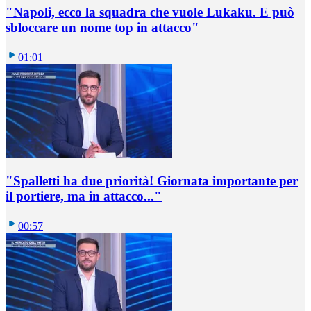
"Napoli, ecco la squadra che vuole Lukaku. E può
sbloccare un nome top in attacco"
01:01
"Spalletti ha due priorità! Giornata importante per
il portiere, ma in attacco..."
00:57