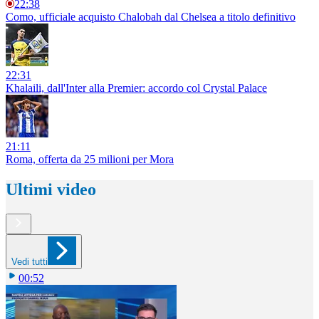
22:38
Como, ufficiale acquisto Chalobah dal Chelsea a titolo definitivo
22:31
Khalaili, dall'Inter alla Premier: accordo col Crystal Palace
21:11
Roma, offerta da 25 milioni per Mora
Ultimi video
Vedi tutti
00:52