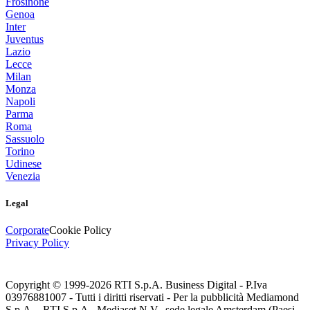
Frosinone
Genoa
Inter
Juventus
Lazio
Lecce
Milan
Monza
Napoli
Parma
Roma
Sassuolo
Torino
Udinese
Venezia
Legal
Corporate
Cookie Policy
Privacy Policy
Copyright © 1999-
2026
RTI S.p.A. Business Digital - P.Iva
03976881007 - Tutti i diritti riservati - Per la pubblicità Mediamond
S.p.A. - RTI S.p.A., Mediaset N.V., sede legale Amsterdam (Paesi