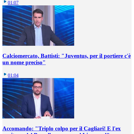
01:07
Calciomercato, Battisti: "Juventus, per il portiere c'è
un nome preciso"
01:04
Accomando: "Triplo colpo per il Cagliari! E l'ex