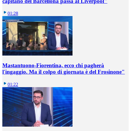
capitano del Barcellona passa al Liverpool"
01:28
Mastantuono-Fiorentina, ecco chi pagherà
l'ingaggio. Ma il colpo di giornata è del Frosinone"
01:22