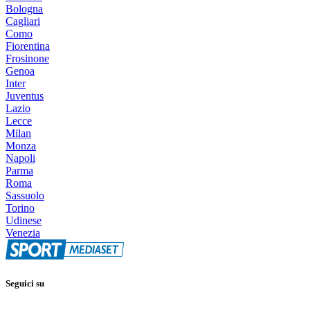
Bologna
Cagliari
Como
Fiorentina
Frosinone
Genoa
Inter
Juventus
Lazio
Lecce
Milan
Monza
Napoli
Parma
Roma
Sassuolo
Torino
Udinese
Venezia
Seguici su