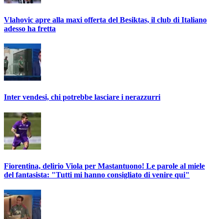
Vlahovic apre alla maxi offerta del Besiktas, il club di Italiano
adesso ha fretta
Inter vendesi, chi potrebbe lasciare i nerazzurri
Fiorentina, delirio Viola per Mastantuono! Le parole al miele
del fantasista: "Tutti mi hanno consigliato di venire qui"