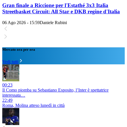
Gran finale a Riccione per l'Estathé 3x3 Italia
Streetbasket Circuit: All Star e DKB regine d'Italia
06 Ago 2026 - 15:59
Daniele Rubini
Mercato ora per ora
Vedi tutti
00:23
Il Como piomba su Sebastiano Esposito, l’Inter è spettatrice
interessata…
22:49
Roma, Molina atteso lunedì in città