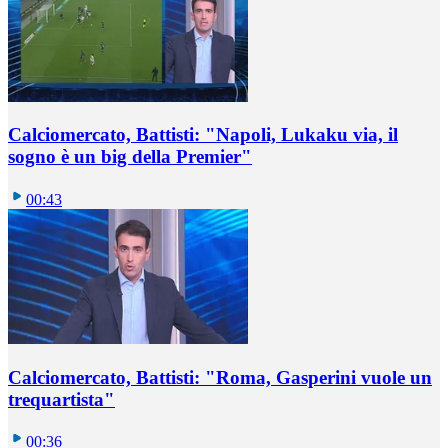
Calciomercato, Battisti: "Napoli, Lukaku via, il
sogno è un big della Premier"
00:43
Calciomercato, Battisti: "Roma, Gasperini vuole un
trequartista"
00:36