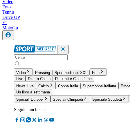
Video
Foto
Tennis
Drive UP
F1
MotoGp
Video
Pressing
Sportmediaset XXL
Foto
Live
Diretta Calcio
Risultati e Classifiche
News Live
Calcio
Coppa Italia
Supercoppa Italiana
Proba
Un libro a settimana
Speciali Europei
Speciali Olimpiadi
Speciale Scudetti
Seguici anche su