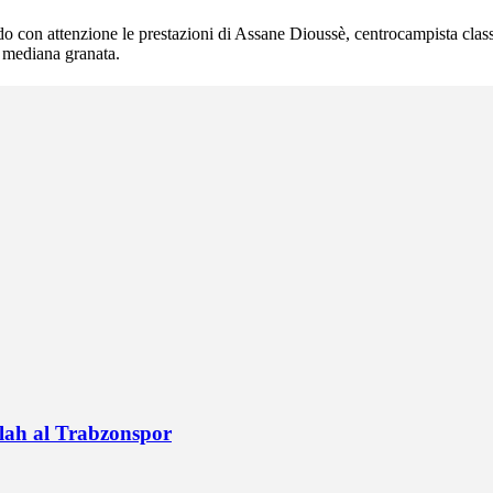
do con attenzione le prestazioni di Assane Dioussè, centrocampista clas
a mediana granata.
alah al Trabzonspor