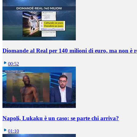
Diomande al Real per 140 milioni di euro, ma non è 
00:52
Napoli, Lukaku è un caso: se parte chi arriva?
01:10