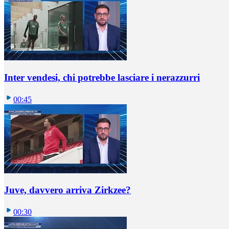
Inter vendesi, chi potrebbe lasciare i nerazzurri
00:45
Juve, davvero arriva Zirkzee?
00:30