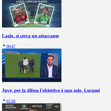
Lazio, si cerca un attaccante
00:47
Juve, per la difesa l'obiettivo è uno solo, Lucumì
01:30