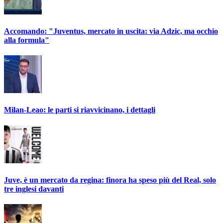
Accomando: "Juventus, mercato in uscita: via Adzic, ma occhio
alla formula"
Milan-Leao: le parti si riavvicinano, i dettagli
Juve, è un mercato da regina: finora ha speso più del Real, solo
tre inglesi davanti