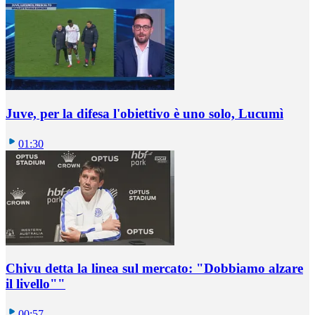
Juve, per la difesa l'obiettivo è uno solo, Lucumì
01:30
Chivu detta la linea sul mercato: "Dobbiamo alzare
il livello""
00:57