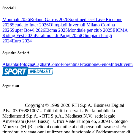
Speciali
Mondiali 2026
Roland Garros 2026
Sportmediaset Live Riccione
2026
Scudetto Inter 2026
Olimpiadi Invernali Milano Cortina
2026
Super Bowl 2026
Eicma 2025
Mondiale per club 2025
EICMA
Riding Fest 2025
Paralimpiadi Parigi 2024
Olimpiadi Parigi
2024
Euro 2024
Squadra Serie A
Atalanta
Bologna
Cagliari
Como
Fiorentina
Frosinone
Genoa
Inter
Juvent
Seguici su
Copyright © 1999-
2026
RTI S.p.A. Business Digital -
P.Iva 03976881007 - Tutti i diritti riservati - Per la pubblicità
Mediamond S.p.A. - RTI S.p.A., Mediaset N.V., sede legale
Amsterdam (Paesi Bassi) - Uffici Viale Europa 46, 20093 Cologno
Monzese (MI)
Rispetto ai contenuti e ai dati personali trasmessi e/o
riprodotti è vietata ogni utilizzazione funzionale all’addestramento di