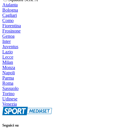
Atalanta
Bologna
Cagliari
Como
Fiorentina
Frosinone
Genoa
Inter
Juventus
Lazio
Lecce
Milan
Monza
Napoli
Parma
Roma
Sassuolo
Torino
Udinese
Venezia
Seguici su