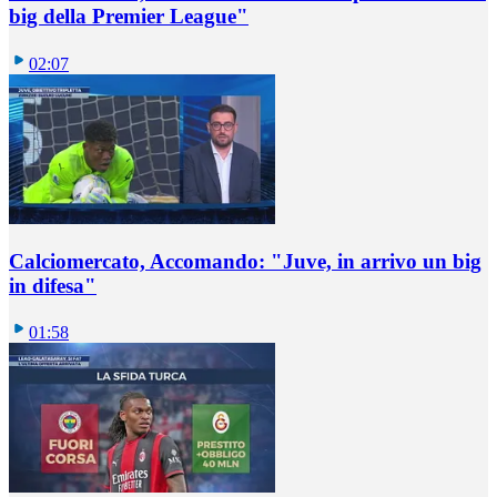
big della Premier League"
02:07
Calciomercato, Accomando: "Juve, in arrivo un big
in difesa"
01:58