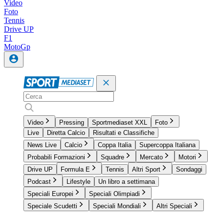
Video
Foto
Tennis
Drive UP
F1
MotoGp
Video
Pressing
Sportmediaset XXL
Foto
Live
Diretta Calcio
Risultati e Classifiche
News Live
Calcio
Coppa Italia
Supercoppa Italiana
Probabili Formazioni
Squadre
Mercato
Motori
Drive UP
Formula E
Tennis
Altri Sport
Sondaggi
Podcast
Lifestyle
Un libro a settimana
Speciali Europei
Speciali Olimpiadi
Speciale Scudetti
Speciali Mondiali
Altri Speciali