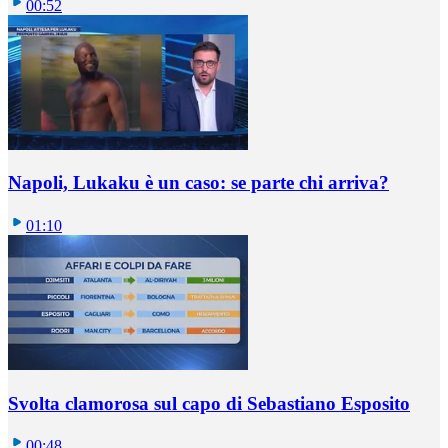
00:52
Napoli, Lukaku è un caso: se parte chi arriva?
01:10
Svolta clamorosa sul capo di Sebastiano Esposito
00:48