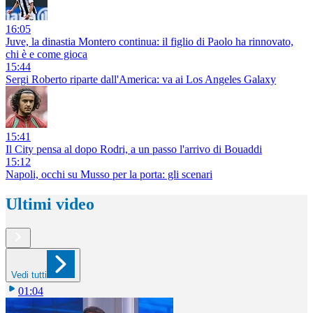
16:05
Juve, la dinastia Montero continua: il figlio di Paolo ha rinnovato,
chi è e come gioca
15:44
Sergi Roberto riparte dall'America: va ai Los Angeles Galaxy
15:41
Il City pensa al dopo Rodri, a un passo l'arrivo di Bouaddi
15:12
Napoli, occhi su Musso per la porta: gli scenari
Ultimi video
Vedi tutti
01:04