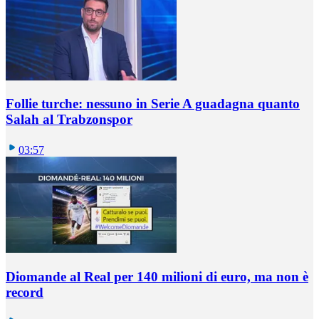
Follie turche: nessuno in Serie A guadagna quanto
Salah al Trabzonspor
03:57
Diomande al Real per 140 milioni di euro, ma non è
record