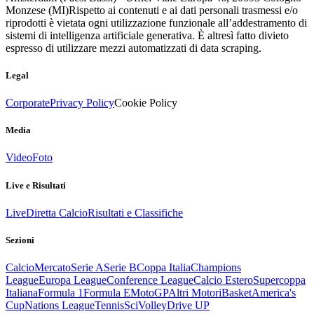
Monzese (MI)
Rispetto ai contenuti e ai dati personali trasmessi e/o
riprodotti è vietata ogni utilizzazione funzionale all’addestramento di
sistemi di intelligenza artificiale generativa. È altresì fatto divieto
espresso di utilizzare mezzi automatizzati di data scraping.
Legal
Corporate
Privacy Policy
Cookie Policy
Media
Video
Foto
Live e Risultati
Live
Diretta Calcio
Risultati e Classifiche
Sezioni
Calcio
Mercato
Serie A
Serie B
Coppa Italia
Champions
League
Europa League
Conference League
Calcio Estero
Supercoppa
Italiana
Formula 1
Formula E
MotoGP
Altri Motori
Basket
America's
Cup
Nations League
Tennis
Sci
Volley
Drive UP