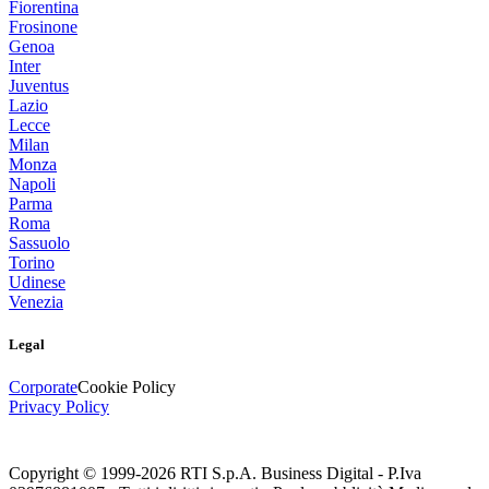
Fiorentina
Frosinone
Genoa
Inter
Juventus
Lazio
Lecce
Milan
Monza
Napoli
Parma
Roma
Sassuolo
Torino
Udinese
Venezia
Legal
Corporate
Cookie Policy
Privacy Policy
Copyright © 1999-
2026
RTI S.p.A. Business Digital - P.Iva