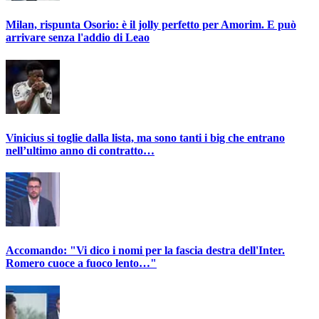
Milan, rispunta Osorio: è il jolly perfetto per Amorim. E può
arrivare senza l'addio di Leao
Vinicius si toglie dalla lista, ma sono tanti i big che entrano
nell’ultimo anno di contratto…
Accomando: "Vi dico i nomi per la fascia destra dell'Inter.
Romero cuoce a fuoco lento…"