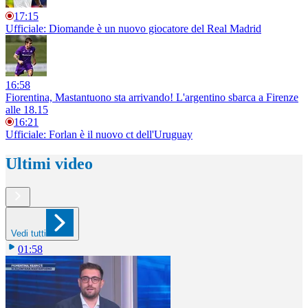
17:15
Ufficiale: Diomande è un nuovo giocatore del Real Madrid
16:58
Fiorentina, Mastantuono sta arrivando! L'argentino sbarca a Firenze
alle 18.15
16:21
Ufficiale: Forlan è il nuovo ct dell'Uruguay
Ultimi video
Vedi tutti
01:58