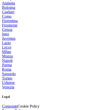
Atalanta
Bologna
Cagliari
Como
Fiorentina
Frosinone
Genoa
Inter
Juventus
Lazio
Lecce
Milan
Monza
Napoli
Parma
Roma
Sassuolo
Torino
Udinese
Venezia
Legal
Corporate
Cookie Policy