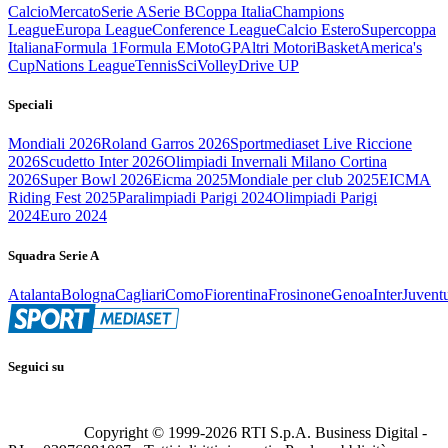
Calcio
Mercato
Serie A
Serie B
Coppa Italia
Champions
League
Europa League
Conference League
Calcio Estero
Supercoppa
Italiana
Formula 1
Formula E
MotoGP
Altri Motori
Basket
America's
Cup
Nations League
Tennis
Sci
Volley
Drive UP
Speciali
Mondiali 2026
Roland Garros 2026
Sportmediaset Live Riccione
2026
Scudetto Inter 2026
Olimpiadi Invernali Milano Cortina
2026
Super Bowl 2026
Eicma 2025
Mondiale per club 2025
EICMA
Riding Fest 2025
Paralimpiadi Parigi 2024
Olimpiadi Parigi
2024
Euro 2024
Squadra Serie A
Atalanta
Bologna
Cagliari
Como
Fiorentina
Frosinone
Genoa
Inter
Juvent
Seguici su
Copyright © 1999-
2026
RTI S.p.A. Business Digital -