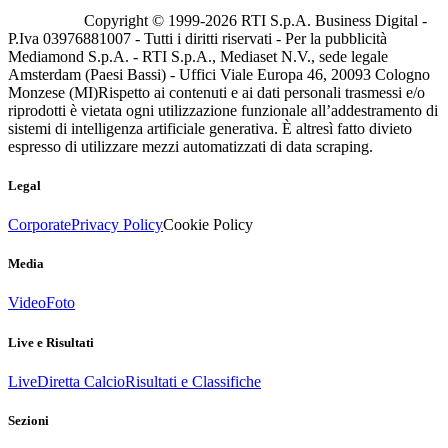
Copyright © 1999-
2026
RTI S.p.A. Business Digital -
P.Iva 03976881007 - Tutti i diritti riservati - Per la pubblicità
Mediamond S.p.A. - RTI S.p.A., Mediaset N.V., sede legale
Amsterdam (Paesi Bassi) - Uffici Viale Europa 46, 20093 Cologno
Monzese (MI)
Rispetto ai contenuti e ai dati personali trasmessi e/o
riprodotti è vietata ogni utilizzazione funzionale all’addestramento di
sistemi di intelligenza artificiale generativa. È altresì fatto divieto
espresso di utilizzare mezzi automatizzati di data scraping.
Legal
Corporate
Privacy Policy
Cookie Policy
Media
Video
Foto
Live e Risultati
Live
Diretta Calcio
Risultati e Classifiche
Sezioni