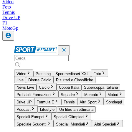
Video
Foto
Tennis
Drive UP
F1
MotoGp
Video
Pressing
Sportmediaset XXL
Foto
Live
Diretta Calcio
Risultati e Classifiche
News Live
Calcio
Coppa Italia
Supercoppa Italiana
Probabili Formazioni
Squadre
Mercato
Motori
Drive UP
Formula E
Tennis
Altri Sport
Sondaggi
Podcast
Lifestyle
Un libro a settimana
Speciali Europei
Speciali Olimpiadi
Speciale Scudetti
Speciali Mondiali
Altri Speciali