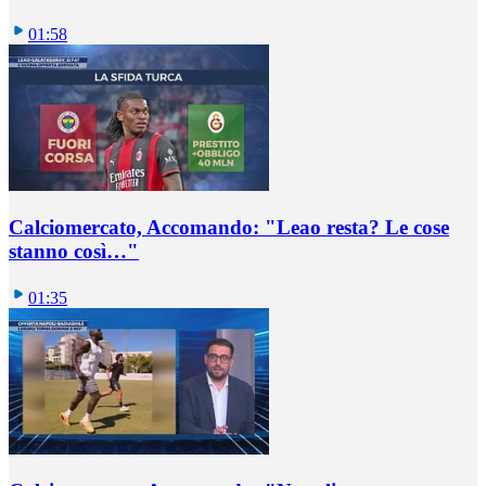
01:58
Calciomercato, Accomando: "Leao resta? Le cose
stanno così…"
01:35