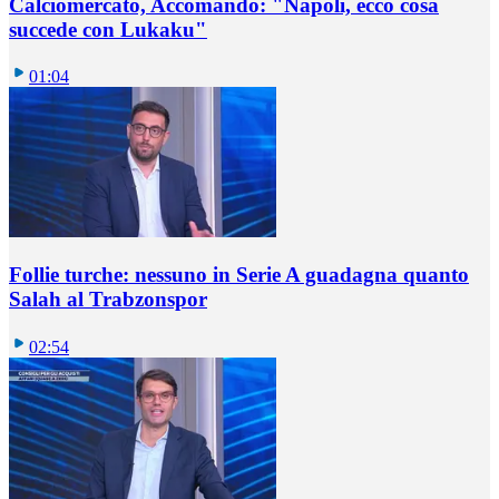
Calciomercato, Accomando: "Napoli, ecco cosa
succede con Lukaku"
01:04
Follie turche: nessuno in Serie A guadagna quanto
Salah al Trabzonspor
02:54