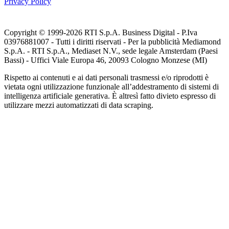
Privacy Policy
Copyright © 1999-
2026
RTI S.p.A. Business Digital - P.Iva
03976881007 - Tutti i diritti riservati - Per la pubblicità Mediamond
S.p.A. - RTI S.p.A., Mediaset N.V., sede legale Amsterdam (Paesi
Bassi) - Uffici Viale Europa 46, 20093 Cologno Monzese (MI)
Rispetto ai contenuti e ai dati personali trasmessi e/o riprodotti è
vietata ogni utilizzazione funzionale all’addestramento di sistemi di
intelligenza artificiale generativa. È altresì fatto divieto espresso di
utilizzare mezzi automatizzati di data scraping.