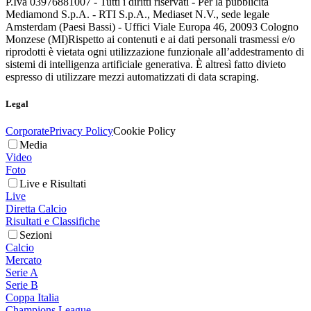
P.Iva 03976881007 - Tutti i diritti riservati - Per la pubblicità
Mediamond S.p.A. - RTI S.p.A., Mediaset N.V., sede legale
Amsterdam (Paesi Bassi) - Uffici Viale Europa 46, 20093 Cologno
Monzese (MI)
Rispetto ai contenuti e ai dati personali trasmessi e/o
riprodotti è vietata ogni utilizzazione funzionale all’addestramento di
sistemi di intelligenza artificiale generativa. È altresì fatto divieto
espresso di utilizzare mezzi automatizzati di data scraping.
Legal
Corporate
Privacy Policy
Cookie Policy
Media
Video
Foto
Live e Risultati
Live
Diretta Calcio
Risultati e Classifiche
Sezioni
Calcio
Mercato
Serie A
Serie B
Coppa Italia
Champions League