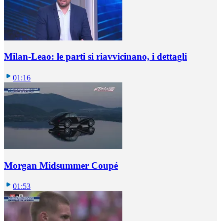
Milan-Leao: le parti si riavvicinano, i dettagli
01:16
Morgan Midsummer Coupé
01:53