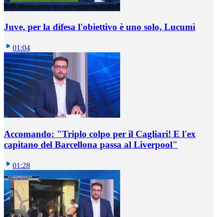
Juve, per la difesa l'obiettivo è uno solo, Lucumì
01:04
Accomando: "Triplo colpo per il Cagliari! E l'ex
capitano del Barcellona passa al Liverpool"
01:28