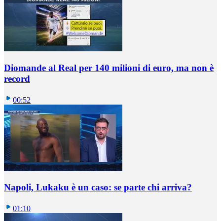
Diomande al Real per 140 milioni di euro, ma non è
record
00:52
Napoli, Lukaku è un caso: se parte chi arriva?
01:10