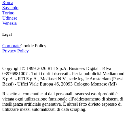
Roma
Sassuolo
Torino
Udinese
Venezia
Legal
Corporate
Cookie Policy
Privacy Policy
Copyright © 1999-
2026
RTI S.p.A. Business Digital - P.Iva
03976881007 - Tutti i diritti riservati - Per la pubblicità Mediamond
S.p.A. - RTI S.p.A., Mediaset N.V., sede legale Amsterdam (Paesi
Bassi) - Uffici Viale Europa 46, 20093 Cologno Monzese (MI)
Rispetto ai contenuti e ai dati personali trasmessi e/o riprodotti è
vietata ogni utilizzazione funzionale all’addestramento di sistemi di
intelligenza artificiale generativa. È altresì fatto divieto espresso di
utilizzare mezzi automatizzati di data scraping.