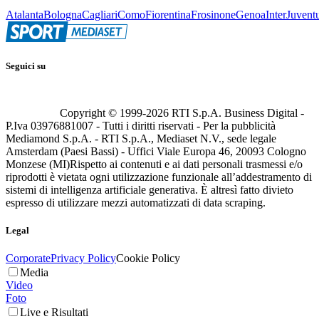
Atalanta
Bologna
Cagliari
Como
Fiorentina
Frosinone
Genoa
Inter
Juvent
Seguici su
Copyright © 1999-
2026
RTI S.p.A. Business Digital -
P.Iva 03976881007 - Tutti i diritti riservati - Per la pubblicità
Mediamond S.p.A. - RTI S.p.A., Mediaset N.V., sede legale
Amsterdam (Paesi Bassi) - Uffici Viale Europa 46, 20093 Cologno
Monzese (MI)
Rispetto ai contenuti e ai dati personali trasmessi e/o
riprodotti è vietata ogni utilizzazione funzionale all’addestramento di
sistemi di intelligenza artificiale generativa. È altresì fatto divieto
espresso di utilizzare mezzi automatizzati di data scraping.
Legal
Corporate
Privacy Policy
Cookie Policy
Media
Video
Foto
Live e Risultati