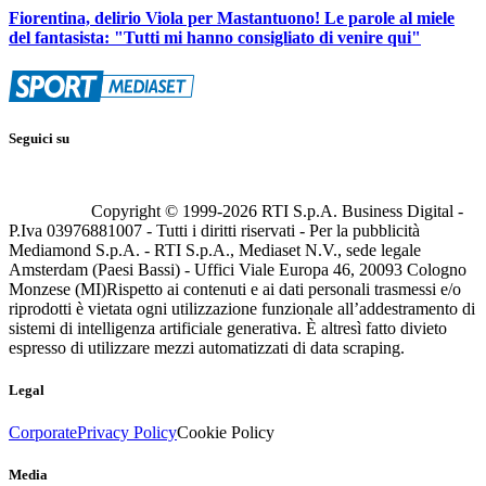
Fiorentina, delirio Viola per Mastantuono! Le parole al miele
del fantasista: "Tutti mi hanno consigliato di venire qui"
Seguici su
Copyright © 1999-
2026
RTI S.p.A. Business Digital -
P.Iva 03976881007 - Tutti i diritti riservati - Per la pubblicità
Mediamond S.p.A. - RTI S.p.A., Mediaset N.V., sede legale
Amsterdam (Paesi Bassi) - Uffici Viale Europa 46, 20093 Cologno
Monzese (MI)
Rispetto ai contenuti e ai dati personali trasmessi e/o
riprodotti è vietata ogni utilizzazione funzionale all’addestramento di
sistemi di intelligenza artificiale generativa. È altresì fatto divieto
espresso di utilizzare mezzi automatizzati di data scraping.
Legal
Corporate
Privacy Policy
Cookie Policy
Media