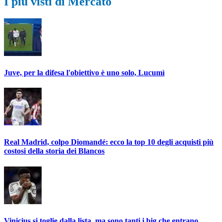
I più visti di Mercato
Juve, per la difesa l'obiettivo è uno solo, Lucumì
Real Madrid, colpo Diomandé: ecco la top 10 degli acquisti più
costosi della storia dei Blancos
Vinicius si toglie dalla lista, ma sono tanti i big che entrano