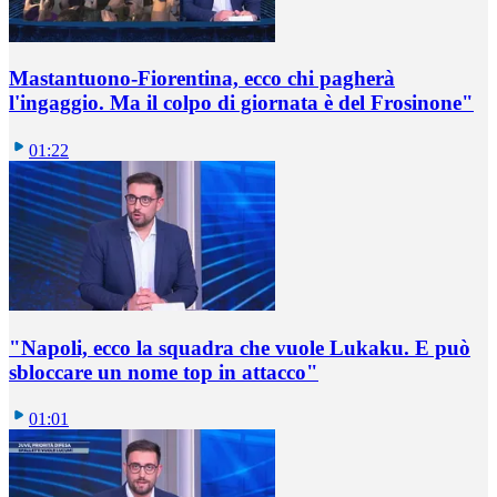
Mastantuono-Fiorentina, ecco chi pagherà
l'ingaggio. Ma il colpo di giornata è del Frosinone"
01:22
"Napoli, ecco la squadra che vuole Lukaku. E può
sbloccare un nome top in attacco"
01:01