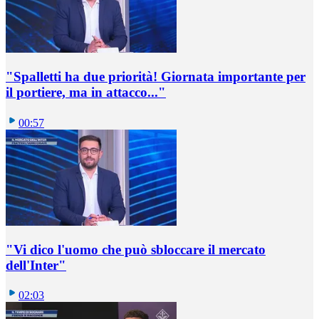
"Spalletti ha due priorità! Giornata importante per
il portiere, ma in attacco..."
00:57
"Vi dico l'uomo che può sbloccare il mercato
dell'Inter"
02:03