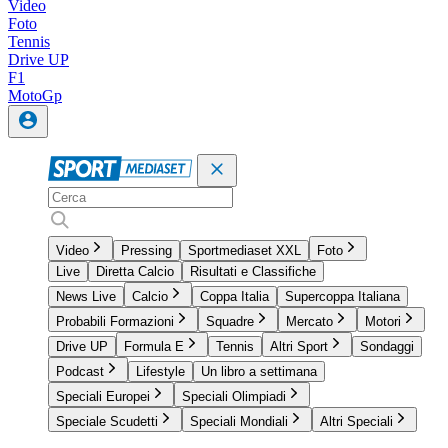
Video
Foto
Tennis
Drive UP
F1
MotoGp
Video
Pressing
Sportmediaset XXL
Foto
Live
Diretta Calcio
Risultati e Classifiche
News Live
Calcio
Coppa Italia
Supercoppa Italiana
Probabili Formazioni
Squadre
Mercato
Motori
Drive UP
Formula E
Tennis
Altri Sport
Sondaggi
Podcast
Lifestyle
Un libro a settimana
Speciali Europei
Speciali Olimpiadi
Speciale Scudetti
Speciali Mondiali
Altri Speciali