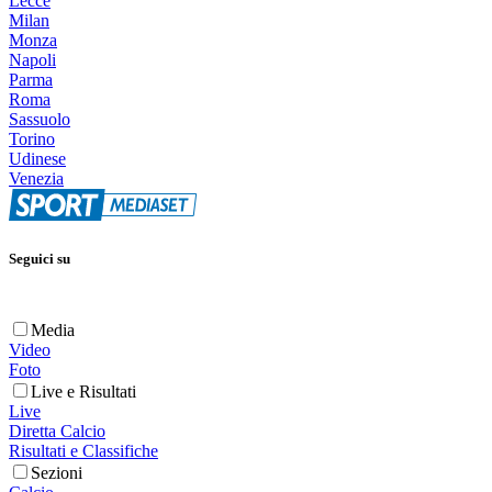
Lecce
Milan
Monza
Napoli
Parma
Roma
Sassuolo
Torino
Udinese
Venezia
Seguici su
Media
Video
Foto
Live e Risultati
Live
Diretta Calcio
Risultati e Classifiche
Sezioni