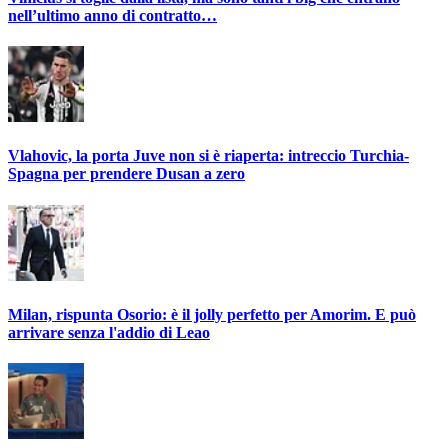
nell’ultimo anno di contratto…
Vlahovic, la porta Juve non si è riaperta: intreccio Turchia-
Spagna per prendere Dusan a zero
Milan, rispunta Osorio: è il jolly perfetto per Amorim. E può
arrivare senza l'addio di Leao