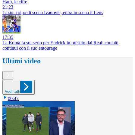
Ham, le cifre
21:23
Lazio: colpo di scena Ivanovic, entra in scena il Lens
17:35
La Roma fa sul serio per Endrick in prestito dal Real: contatti
continui con il suo entourage
Ultimi video
Vedi tutti
00:47