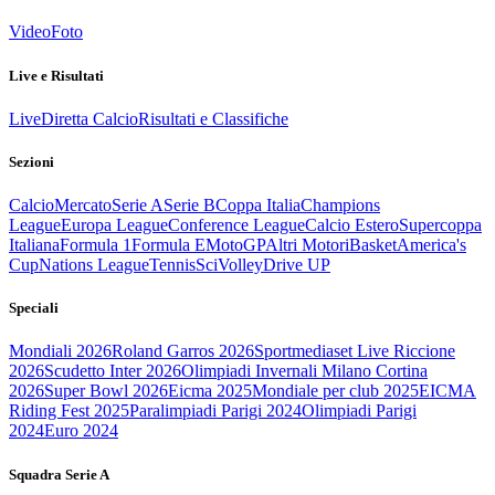
Video
Foto
Live e Risultati
Live
Diretta Calcio
Risultati e Classifiche
Sezioni
Calcio
Mercato
Serie A
Serie B
Coppa Italia
Champions
League
Europa League
Conference League
Calcio Estero
Supercoppa
Italiana
Formula 1
Formula E
MotoGP
Altri Motori
Basket
America's
Cup
Nations League
Tennis
Sci
Volley
Drive UP
Speciali
Mondiali 2026
Roland Garros 2026
Sportmediaset Live Riccione
2026
Scudetto Inter 2026
Olimpiadi Invernali Milano Cortina
2026
Super Bowl 2026
Eicma 2025
Mondiale per club 2025
EICMA
Riding Fest 2025
Paralimpiadi Parigi 2024
Olimpiadi Parigi
2024
Euro 2024
Squadra Serie A