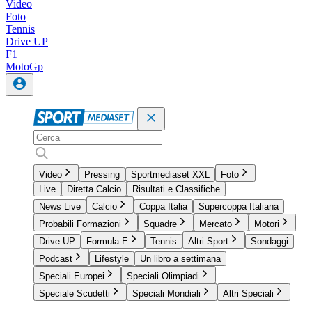
Video
Foto
Tennis
Drive UP
F1
MotoGp
Video
Pressing
Sportmediaset XXL
Foto
Live
Diretta Calcio
Risultati e Classifiche
News Live
Calcio
Coppa Italia
Supercoppa Italiana
Probabili Formazioni
Squadre
Mercato
Motori
Drive UP
Formula E
Tennis
Altri Sport
Sondaggi
Podcast
Lifestyle
Un libro a settimana
Speciali Europei
Speciali Olimpiadi
Speciale Scudetti
Speciali Mondiali
Altri Speciali