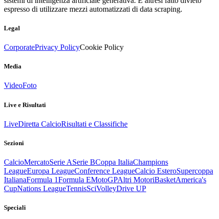
sistemi di intelligenza artificiale generativa. È altresì fatto divieto
espresso di utilizzare mezzi automatizzati di data scraping.
Legal
Corporate
Privacy Policy
Cookie Policy
Media
Video
Foto
Live e Risultati
Live
Diretta Calcio
Risultati e Classifiche
Sezioni
Calcio
Mercato
Serie A
Serie B
Coppa Italia
Champions
League
Europa League
Conference League
Calcio Estero
Supercoppa
Italiana
Formula 1
Formula E
MotoGP
Altri Motori
Basket
America's
Cup
Nations League
Tennis
Sci
Volley
Drive UP
Speciali