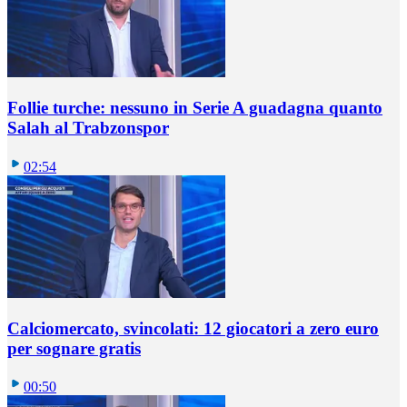
Follie turche: nessuno in Serie A guadagna quanto
Salah al Trabzonspor
02:54
Calciomercato, svincolati: 12 giocatori a zero euro
per sognare gratis
00:50