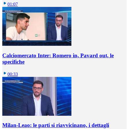
01:07
Calciomercato Inter: Romero in, Pavard out, le
specifiche
00:33
Milan-Leao: le parti si riavvicinano, i dettagli