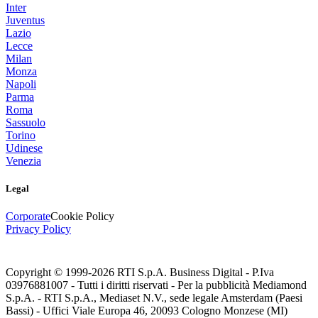
Inter
Juventus
Lazio
Lecce
Milan
Monza
Napoli
Parma
Roma
Sassuolo
Torino
Udinese
Venezia
Legal
Corporate
Cookie Policy
Privacy Policy
Copyright © 1999-
2026
RTI S.p.A. Business Digital - P.Iva
03976881007 - Tutti i diritti riservati - Per la pubblicità Mediamond
S.p.A. - RTI S.p.A., Mediaset N.V., sede legale Amsterdam (Paesi
Bassi) - Uffici Viale Europa 46, 20093 Cologno Monzese (MI)