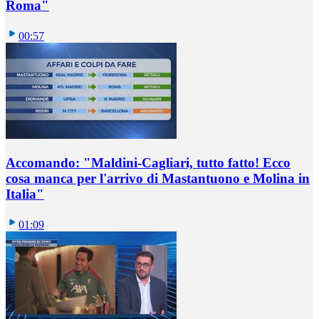
Roma"
00:57
Accomando: "Maldini-Cagliari, tutto fatto! Ecco
cosa manca per l'arrivo di Mastantuono e Molina in
Italia"
01:09