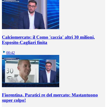
Calciomercato: il Como 'caccia' altri 30 milioni,
Esposito-Cagliari finita
00:42
Fiorentina, Paratici re del mercato: Mastantuono
super colpo!