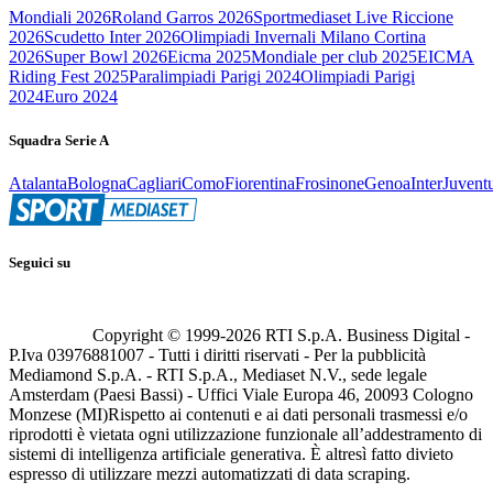
Mondiali 2026
Roland Garros 2026
Sportmediaset Live Riccione
2026
Scudetto Inter 2026
Olimpiadi Invernali Milano Cortina
2026
Super Bowl 2026
Eicma 2025
Mondiale per club 2025
EICMA
Riding Fest 2025
Paralimpiadi Parigi 2024
Olimpiadi Parigi
2024
Euro 2024
Squadra Serie A
Atalanta
Bologna
Cagliari
Como
Fiorentina
Frosinone
Genoa
Inter
Juvent
Seguici su
Copyright © 1999-
2026
RTI S.p.A. Business Digital -
P.Iva 03976881007 - Tutti i diritti riservati - Per la pubblicità
Mediamond S.p.A. - RTI S.p.A., Mediaset N.V., sede legale
Amsterdam (Paesi Bassi) - Uffici Viale Europa 46, 20093 Cologno
Monzese (MI)
Rispetto ai contenuti e ai dati personali trasmessi e/o
riprodotti è vietata ogni utilizzazione funzionale all’addestramento di
sistemi di intelligenza artificiale generativa. È altresì fatto divieto
espresso di utilizzare mezzi automatizzati di data scraping.