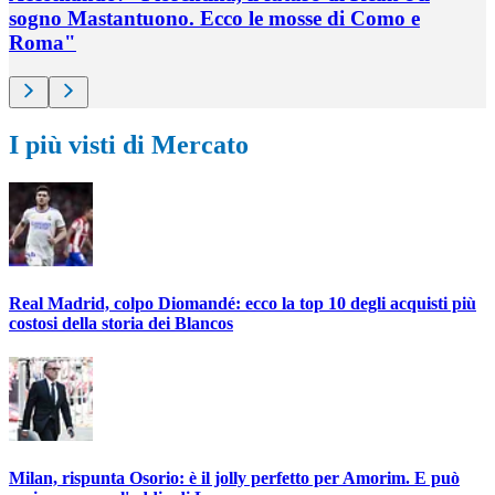
sogno Mastantuono. Ecco le mosse di Como e
Roma"
I più visti di Mercato
Real Madrid, colpo Diomandé: ecco la top 10 degli acquisti più
costosi della storia dei Blancos
Milan, rispunta Osorio: è il jolly perfetto per Amorim. E può