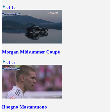
01:16
Morgan Midsummer Coupé
01:53
Il sogno Mastantuono