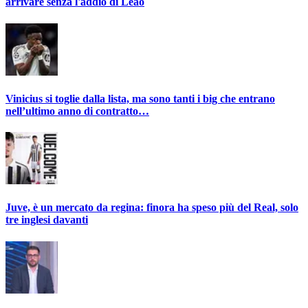
arrivare senza l'addio di Leao
Vinicius si toglie dalla lista, ma sono tanti i big che entrano
nell’ultimo anno di contratto…
Juve, è un mercato da regina: finora ha speso più del Real, solo
tre inglesi davanti