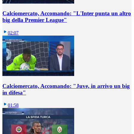
Calciomercato, Accomando: "L'Inter punta un altro
big della Premier League"
02:07
Calciomercato, Accomando: "Juve, in arrivo un big
in difesa"
01:58