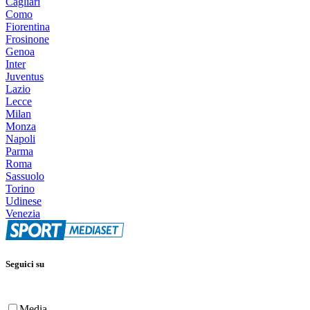
Cagliari
Como
Fiorentina
Frosinone
Genoa
Inter
Juventus
Lazio
Lecce
Milan
Monza
Napoli
Parma
Roma
Sassuolo
Torino
Udinese
Venezia
Seguici su
Media