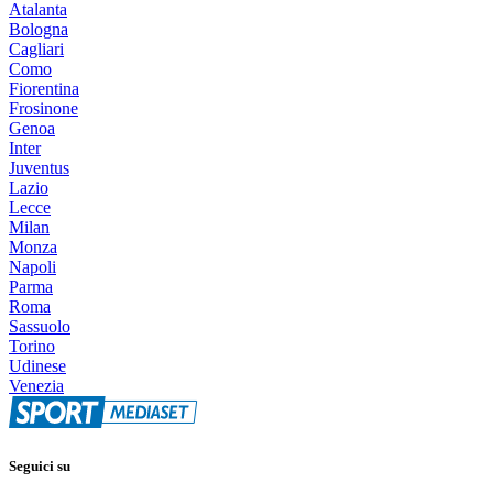
Atalanta
Bologna
Cagliari
Como
Fiorentina
Frosinone
Genoa
Inter
Juventus
Lazio
Lecce
Milan
Monza
Napoli
Parma
Roma
Sassuolo
Torino
Udinese
Venezia
Seguici su