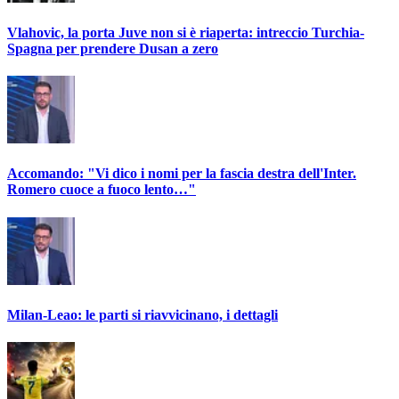
Vlahovic, la porta Juve non si è riaperta: intreccio Turchia-
Spagna per prendere Dusan a zero
Accomando: "Vi dico i nomi per la fascia destra dell'Inter.
Romero cuoce a fuoco lento…"
Milan-Leao: le parti si riavvicinano, i dettagli