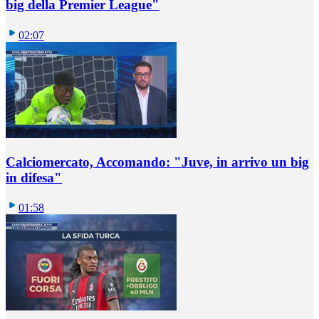
big della Premier League"
02:07
Calciomercato, Accomando: "Juve, in arrivo un big
in difesa"
01:58