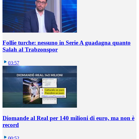
Follie turche: nessuno in Serie A guadagna quanto
Salah al Trabzonspor
03:57
Diomande al Real per 140 milioni di euro, ma non è
record
00:52