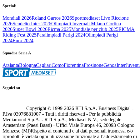
Speciali
Mondiali 2026
Roland Garros 2026
Sportmediaset Live Riccione
2026
Scudetto Inter 2026
Olimpiadi Invernali Milano Cortina
2026
Super Bowl 2026
Eicma 2025
Mondiale per club 2025
EICMA
Riding Fest 2025
Paralimpiadi Parigi 2024
Olimpiadi Parigi
2024
Euro 2024
Squadra Serie A
Atalanta
Bologna
Cagliari
Como
Fiorentina
Frosinone
Genoa
Inter
Juvent
Seguici su
Copyright © 1999-
2026
RTI S.p.A. Business Digital -
P.Iva 03976881007 - Tutti i diritti riservati - Per la pubblicità
Mediamond S.p.A. - RTI S.p.A., Mediaset N.V., sede legale
Amsterdam (Paesi Bassi) - Uffici Viale Europa 46, 20093 Cologno
Monzese (MI)
Rispetto ai contenuti e ai dati personali trasmessi e/o
riprodotti è vietata ogni utilizzazione funzionale all’addestramento di