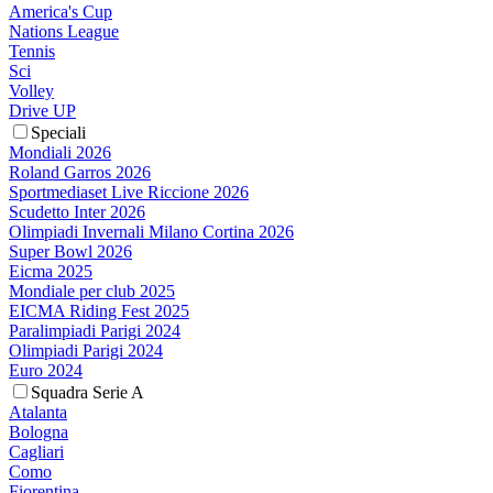
America's Cup
Nations League
Tennis
Sci
Volley
Drive UP
Speciali
Mondiali 2026
Roland Garros 2026
Sportmediaset Live Riccione 2026
Scudetto Inter 2026
Olimpiadi Invernali Milano Cortina 2026
Super Bowl 2026
Eicma 2025
Mondiale per club 2025
EICMA Riding Fest 2025
Paralimpiadi Parigi 2024
Olimpiadi Parigi 2024
Euro 2024
Squadra Serie A
Atalanta
Bologna
Cagliari
Como
Fiorentina