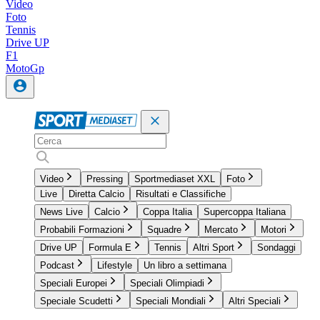
Video
Foto
Tennis
Drive UP
F1
MotoGp
Video
Pressing
Sportmediaset XXL
Foto
Live
Diretta Calcio
Risultati e Classifiche
News Live
Calcio
Coppa Italia
Supercoppa Italiana
Probabili Formazioni
Squadre
Mercato
Motori
Drive UP
Formula E
Tennis
Altri Sport
Sondaggi
Podcast
Lifestyle
Un libro a settimana
Speciali Europei
Speciali Olimpiadi
Speciale Scudetti
Speciali Mondiali
Altri Speciali