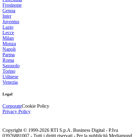
Frosinone
Genoa
Inter
Juventus
Lazio
Lecce
Milan
Monza
Napoli
Parma
Roma
Sassuolo
Torino
Udinese
Venezia
Legal
Corporate
Cookie Policy
Privacy Policy
Copyright © 1999-
2026
RTI S.p.A. Business Digital - P.Iva
03976881007 - Tutti i diritti riservati - Per la pubblicità Mediamond