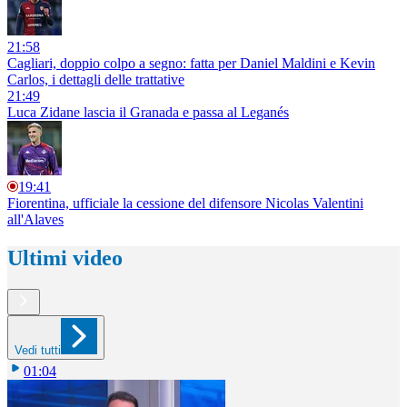
21:58
Cagliari, doppio colpo a segno: fatta per Daniel Maldini e Kevin
Carlos, i dettagli delle trattative
21:49
Luca Zidane lascia il Granada e passa al Leganés
19:41
Fiorentina, ufficiale la cessione del difensore Nicolas Valentini
all'Alaves
Ultimi video
Vedi tutti
01:04