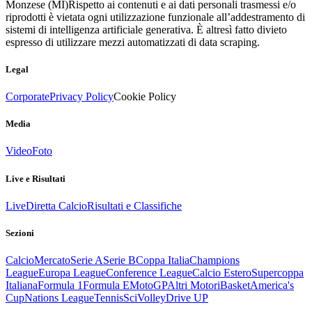
Monzese (MI)
Rispetto ai contenuti e ai dati personali trasmessi e/o
riprodotti è vietata ogni utilizzazione funzionale all’addestramento di
sistemi di intelligenza artificiale generativa. È altresì fatto divieto
espresso di utilizzare mezzi automatizzati di data scraping.
Legal
Corporate
Privacy Policy
Cookie Policy
Media
Video
Foto
Live e Risultati
Live
Diretta Calcio
Risultati e Classifiche
Sezioni
Calcio
Mercato
Serie A
Serie B
Coppa Italia
Champions
League
Europa League
Conference League
Calcio Estero
Supercoppa
Italiana
Formula 1
Formula E
MotoGP
Altri Motori
Basket
America's
Cup
Nations League
Tennis
Sci
Volley
Drive UP