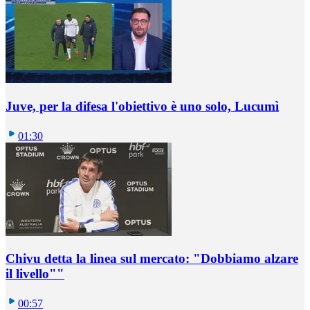
Juve, per la difesa l'obiettivo è uno solo, Lucumì
01:30
Chivu detta la linea sul mercato: "Dobbiamo alzare
il livello""
00:57