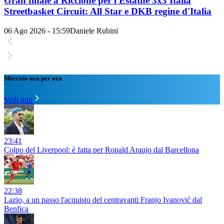
Gran finale a Riccione per l'Estathé 3x3 Italia
Streetbasket Circuit: All Star e DKB regine d'Italia
06 Ago 2026 - 15:59
Daniele Rubini
Mercato ora per ora
Vedi tutti
23:41
Colpo del Liverpool: è fatta per Ronald Araujo dal Barcellona
22:38
Lazio, a un passo l'acquisto del centravanti Franjo Ivanović dal
Benfica