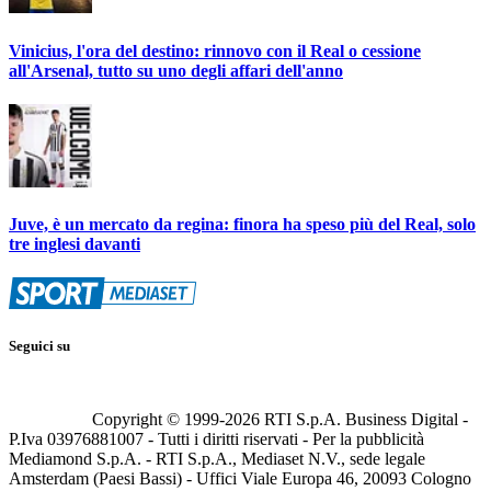
Vinicius, l'ora del destino: rinnovo con il Real o cessione
all'Arsenal, tutto su uno degli affari dell'anno
Juve, è un mercato da regina: finora ha speso più del Real, solo
tre inglesi davanti
Seguici su
Copyright © 1999-
2026
RTI S.p.A. Business Digital -
P.Iva 03976881007 - Tutti i diritti riservati - Per la pubblicità
Mediamond S.p.A. - RTI S.p.A., Mediaset N.V., sede legale
Amsterdam (Paesi Bassi) - Uffici Viale Europa 46, 20093 Cologno