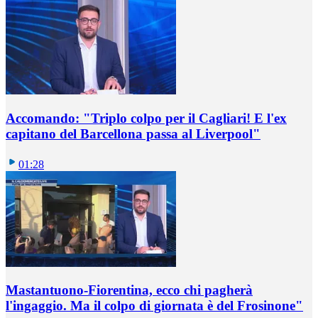
Accomando: "Triplo colpo per il Cagliari! E l'ex
capitano del Barcellona passa al Liverpool"
01:28
Mastantuono-Fiorentina, ecco chi pagherà
l'ingaggio. Ma il colpo di giornata è del Frosinone"