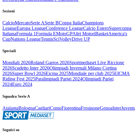
Sezioni
Calcio
Mercato
Serie A
Serie B
Coppa Italia
Champions
League
Europa League
Conference League
Calcio Estero
Supercoppa
Italiana
Formula 1
Formula E
MotoGP
Altri Motori
Basket
America's
Cup
Nations League
Tennis
Sci
Volley
Drive UP
Speciali
Mondiali 2026
Roland Garros 2026
Sportmediaset Live Riccione
2026
Scudetto Inter 2026
Olimpiadi Invernali Milano Cortina
2026
Super Bowl 2026
Eicma 2025
Mondiale per club 2025
EICMA
Riding Fest 2025
Paralimpiadi Parigi 2024
Olimpiadi Parigi
2024
Euro 2024
Squadra Serie A
Atalanta
Bologna
Cagliari
Como
Fiorentina
Frosinone
Genoa
Inter
Juvent
Seguici su