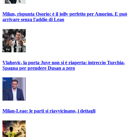
Milan, rispunta Osorio: è il jolly perfetto per Amorim. E può
arrivare senza l'addio di Leao
Vlahovic, la porta Juve non si è riaperta: intreccio Turchia-
Spagna per prendere Dusan a zero
Milan-Leao: le parti si riavvicinano, i dettagli