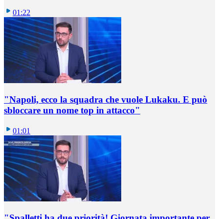
01:22
"Napoli, ecco la squadra che vuole Lukaku. E può
sbloccare un nome top in attacco"
01:01
"Spalletti ha due priorità! Giornata importante per