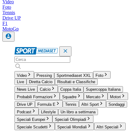
Video
Foto
Tennis
Drive UP
F1
MotoGp
Video
Pressing
Sportmediaset XXL
Foto
Live
Diretta Calcio
Risultati e Classifiche
News Live
Calcio
Coppa Italia
Supercoppa Italiana
Probabili Formazioni
Squadre
Mercato
Motori
Drive UP
Formula E
Tennis
Altri Sport
Sondaggi
Podcast
Lifestyle
Un libro a settimana
Speciali Europei
Speciali Olimpiadi
Speciale Scudetti
Speciali Mondiali
Altri Speciali