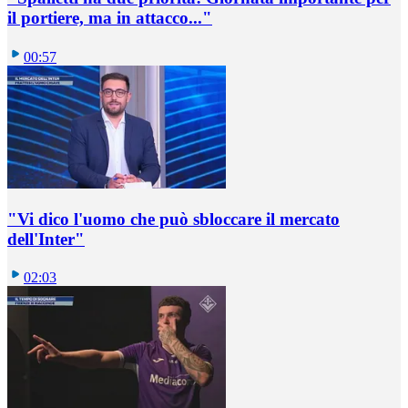
il portiere, ma in attacco..."
00:57
"Vi dico l'uomo che può sbloccare il mercato
dell'Inter"
02:03