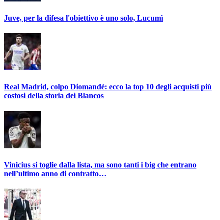
Juve, per la difesa l'obiettivo è uno solo, Lucumì
Real Madrid, colpo Diomandé: ecco la top 10 degli acquisti più
costosi della storia dei Blancos
Vinicius si toglie dalla lista, ma sono tanti i big che entrano
nell’ultimo anno di contratto…