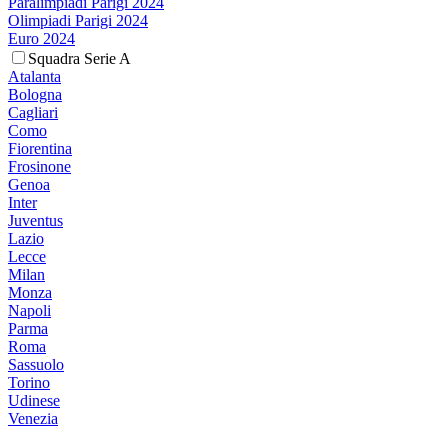
Paralimpiadi Parigi 2024
Olimpiadi Parigi 2024
Euro 2024
Squadra Serie A
Atalanta
Bologna
Cagliari
Como
Fiorentina
Frosinone
Genoa
Inter
Juventus
Lazio
Lecce
Milan
Monza
Napoli
Parma
Roma
Sassuolo
Torino
Udinese
Venezia