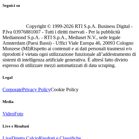
Seguici su
Copyright © 1999-
2026
RTI S.p.A. Business Digital -
P.Iva 03976881007 - Tutti i diritti riservati - Per la pubblicità
Mediamond S.p.A. - RTI S.p.A., Mediaset N.V., sede legale
Amsterdam (Paesi Bassi) - Uffici Viale Europa 46, 20093 Cologno
Monzese (MI)
Rispetto ai contenuti e ai dati personali trasmessi e/o
riprodotti è vietata ogni utilizzazione funzionale all’addestramento di
sistemi di intelligenza artificiale generativa. È altresì fatto divieto
espresso di utilizzare mezzi automatizzati di data scraping.
Legal
Corporate
Privacy Policy
Cookie Policy
Media
Video
Foto
Live e Risultati
Live
Diretta Calcio
Risultati e Classifiche