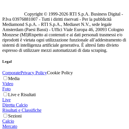
Copyright © 1999-
2026
RTI S.p.A. Business Digital -
P.Iva 03976881007 - Tutti i diritti riservati - Per la pubblicità
Mediamond S.p.A. - RTI S.p.A., Mediaset N.V., sede legale
Amsterdam (Paesi Bassi) - Uffici Viale Europa 46, 20093 Cologno
Monzese (MI)
Rispetto ai contenuti e ai dati personali trasmessi e/o
riprodotti è vietata ogni utilizzazione funzionale all’addestramento di
sistemi di intelligenza artificiale generativa. È altresì fatto divieto
espresso di utilizzare mezzi automatizzati di data scraping.
Legal
Corporate
Privacy Policy
Cookie Policy
Media
Video
Foto
Live e Risultati
Live
Diretta Calcio
Risultati e Classifiche
Sezioni
Calcio
Mercato