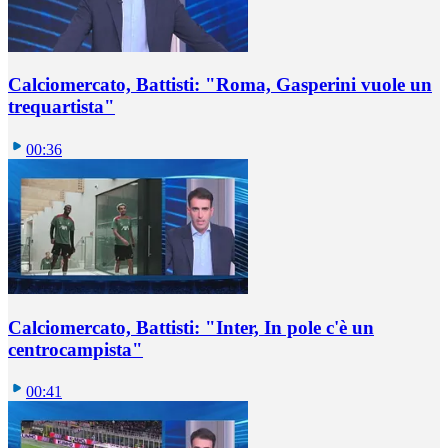
Calciomercato, Battisti: "Roma, Gasperini vuole un
trequartista"
00:36
Calciomercato, Battisti: "Inter, In pole c'è un
centrocampista"
00:41