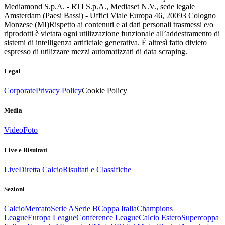
Mediamond S.p.A. - RTI S.p.A., Mediaset N.V., sede legale
Amsterdam (Paesi Bassi) - Uffici Viale Europa 46, 20093 Cologno
Monzese (MI)
Rispetto ai contenuti e ai dati personali trasmessi e/o
riprodotti è vietata ogni utilizzazione funzionale all’addestramento di
sistemi di intelligenza artificiale generativa. È altresì fatto divieto
espresso di utilizzare mezzi automatizzati di data scraping.
Legal
Corporate
Privacy Policy
Cookie Policy
Media
Video
Foto
Live e Risultati
Live
Diretta Calcio
Risultati e Classifiche
Sezioni
Calcio
Mercato
Serie A
Serie B
Coppa Italia
Champions
League
Europa League
Conference League
Calcio Estero
Supercoppa