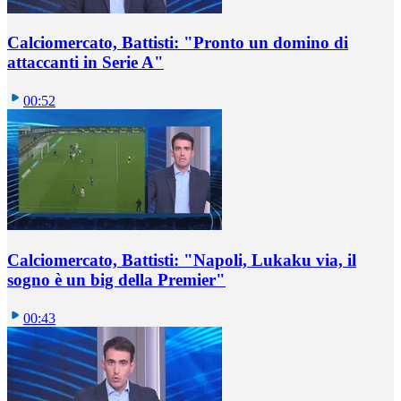
Calciomercato, Battisti: "Pronto un domino di
attaccanti in Serie A"
00:52
Calciomercato, Battisti: "Napoli, Lukaku via, il
sogno è un big della Premier"
00:43