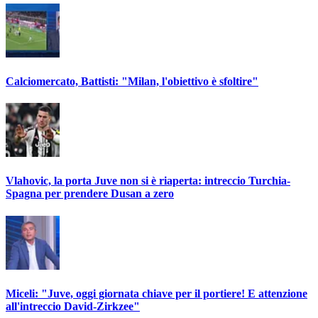
Calciomercato, Battisti: "Milan, l'obiettivo è sfoltire"
Vlahovic, la porta Juve non si è riaperta: intreccio Turchia-
Spagna per prendere Dusan a zero
Miceli: "Juve, oggi giornata chiave per il portiere! E attenzione
all'intreccio David-Zirkzee"