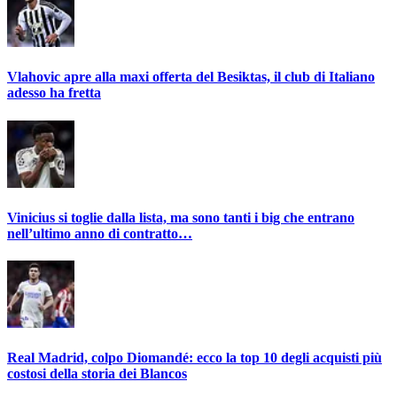
Vlahovic apre alla maxi offerta del Besiktas, il club di Italiano
adesso ha fretta
Vinicius si toglie dalla lista, ma sono tanti i big che entrano
nell’ultimo anno di contratto…
Real Madrid, colpo Diomandé: ecco la top 10 degli acquisti più
costosi della storia dei Blancos