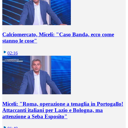
Calciomercato, Miceli: "Caso Banda, ecco come
stanno le cose"
02:16
Miceli: "Roma, operazione a tenaglia in Portogallo!
Attaccanti italiani per Lazio e Bologna, ma
attenzione a Seba Esposito"