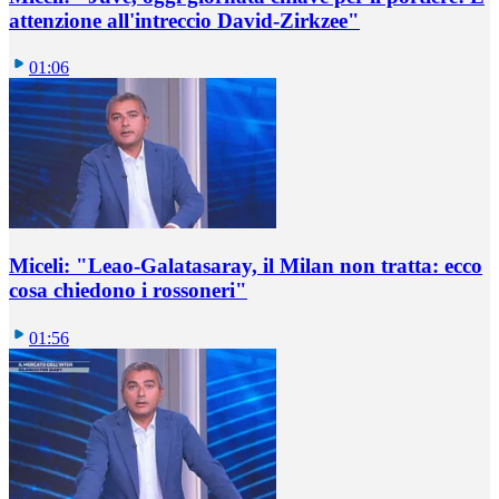
attenzione all'intreccio David-Zirkzee"
01:06
Miceli: "Leao-Galatasaray, il Milan non tratta: ecco
cosa chiedono i rossoneri"
01:56