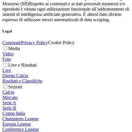
Monzese (MI)
Rispetto ai contenuti e ai dati personali trasmessi e/o
riprodotti è vietata ogni utilizzazione funzionale all’addestramento di
sistemi di intelligenza artificiale generativa. È altresì fatto divieto
espresso di utilizzare mezzi automatizzati di data scraping.
Legal
Corporate
Privacy Policy
Cookie Policy
Media
Video
Foto
Live e Risultati
Live
Diretta Calcio
Risultati e Classifiche
Sezioni
Calcio
Mercato
Serie A
Serie B
Coppa Italia
Champions League
Europa League
Conference League