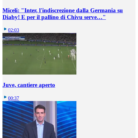
Miceli: "Inter, l'indiscrezione dalla Germania su
Diaby! E per il pallino di Chivu serve…"
02:03
Juve, cantiere aperto
00:37