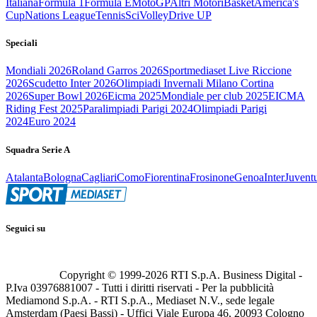
Italiana
Formula 1
Formula E
MotoGP
Altri Motori
Basket
America's
Cup
Nations League
Tennis
Sci
Volley
Drive UP
Speciali
Mondiali 2026
Roland Garros 2026
Sportmediaset Live Riccione
2026
Scudetto Inter 2026
Olimpiadi Invernali Milano Cortina
2026
Super Bowl 2026
Eicma 2025
Mondiale per club 2025
EICMA
Riding Fest 2025
Paralimpiadi Parigi 2024
Olimpiadi Parigi
2024
Euro 2024
Squadra Serie A
Atalanta
Bologna
Cagliari
Como
Fiorentina
Frosinone
Genoa
Inter
Juvent
Seguici su
Copyright © 1999-
2026
RTI S.p.A. Business Digital -
P.Iva 03976881007 - Tutti i diritti riservati - Per la pubblicità
Mediamond S.p.A. - RTI S.p.A., Mediaset N.V., sede legale
Amsterdam (Paesi Bassi) - Uffici Viale Europa 46, 20093 Cologno