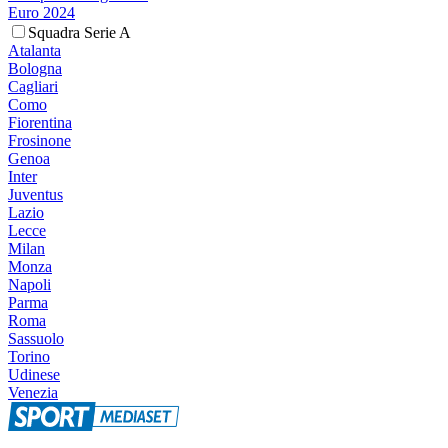
Euro 2024
Squadra Serie A
Atalanta
Bologna
Cagliari
Como
Fiorentina
Frosinone
Genoa
Inter
Juventus
Lazio
Lecce
Milan
Monza
Napoli
Parma
Roma
Sassuolo
Torino
Udinese
Venezia