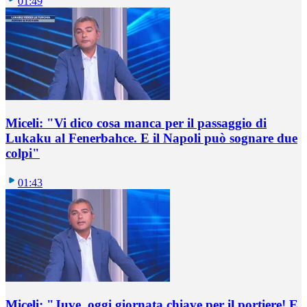
01:49
Miceli: "Vi dico cosa manca per il passaggio di
Lukaku al Fenerbahce. E il Napoli può sognare due
colpi"
01:43
Miceli: "Juve, oggi giornata chiave per il portiere! E