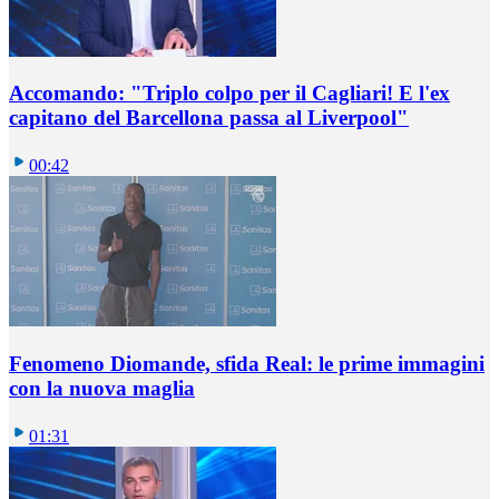
Accomando: "Triplo colpo per il Cagliari! E l'ex
capitano del Barcellona passa al Liverpool"
00:42
Fenomeno Diomande, sfida Real: le prime immagini
con la nuova maglia
01:31