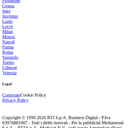
Frosinone
Genoa
Inter
Juventus
Lazio
Lecce
Milan
Monza
Napoli
Parma
Roma
Sassuolo
Torino
Udinese
Venezia
Legal
Corporate
Cookie Policy
Privacy Policy
Copyright © 1999-
2026
RTI S.p.A. Business Digital - P.Iva
03976881007 - Tutti i diritti riservati - Per la pubblicità Mediamond
S.p.A. - RTI S.p.A., Mediaset N.V., sede legale Amsterdam (Paesi