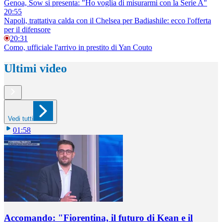
Genoa, Sow si presenta: "Ho voglia di misurarmi con la Serie A"
20:55
Napoli, trattativa calda con il Chelsea per Badiashile: ecco l'offerta
per il difensore
20:31
Como, ufficiale l'arrivo in prestito di Yan Couto
Ultimi video
Vedi tutti
01:58
Accomando: "Fiorentina, il futuro di Kean e il