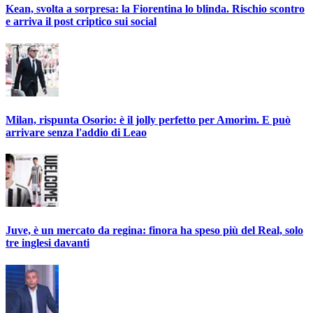
Kean, svolta a sorpresa: la Fiorentina lo blinda. Rischio scontro
e arriva il post criptico sui social
Milan, rispunta Osorio: è il jolly perfetto per Amorim. E può
arrivare senza l'addio di Leao
Juve, è un mercato da regina: finora ha speso più del Real, solo
tre inglesi davanti