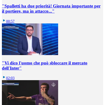
"Spalletti ha due priorità! Giornata importante per
il portiere, ma in attacco..."
00:57
"Vi dico l'uomo che può sbloccare il mercato
dell'Inter"
02:03