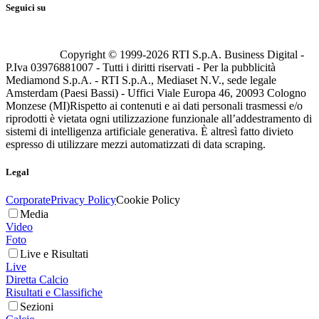
Seguici su
Copyright © 1999-
2026
RTI S.p.A. Business Digital -
P.Iva 03976881007 - Tutti i diritti riservati - Per la pubblicità
Mediamond S.p.A. - RTI S.p.A., Mediaset N.V., sede legale
Amsterdam (Paesi Bassi) - Uffici Viale Europa 46, 20093 Cologno
Monzese (MI)
Rispetto ai contenuti e ai dati personali trasmessi e/o
riprodotti è vietata ogni utilizzazione funzionale all’addestramento di
sistemi di intelligenza artificiale generativa. È altresì fatto divieto
espresso di utilizzare mezzi automatizzati di data scraping.
Legal
Corporate
Privacy Policy
Cookie Policy
Media
Video
Foto
Live e Risultati
Live
Diretta Calcio
Risultati e Classifiche
Sezioni