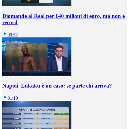
Diomande al Real per 140 milioni di euro, ma non è
record
00:52
Napoli, Lukaku è un caso: se parte chi arriva?
01:10