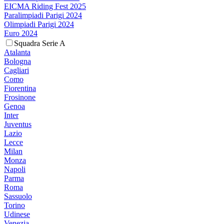
EICMA Riding Fest 2025
Paralimpiadi Parigi 2024
Olimpiadi Parigi 2024
Euro 2024
Squadra Serie A
Atalanta
Bologna
Cagliari
Como
Fiorentina
Frosinone
Genoa
Inter
Juventus
Lazio
Lecce
Milan
Monza
Napoli
Parma
Roma
Sassuolo
Torino
Udinese
Venezia