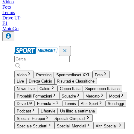
Video
Foto
Tennis
Drive UP
F1
MotoGp
Video
Pressing
Sportmediaset XXL
Foto
Live
Diretta Calcio
Risultati e Classifiche
News Live
Calcio
Coppa Italia
Supercoppa Italiana
Probabili Formazioni
Squadre
Mercato
Motori
Drive UP
Formula E
Tennis
Altri Sport
Sondaggi
Podcast
Lifestyle
Un libro a settimana
Speciali Europei
Speciali Olimpiadi
Speciale Scudetti
Speciali Mondiali
Altri Speciali