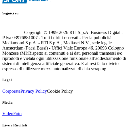
Seguici su
Copyright © 1999-
2026
RTI S.p.A. Business Digital -
P.Iva 03976881007 - Tutti i diritti riservati - Per la pubblicità
Mediamond S.p.A. - RTI S.p.A., Mediaset N.V., sede legale
Amsterdam (Paesi Bassi) - Uffici Viale Europa 46, 20093 Cologno
Monzese (MI)
Rispetto ai contenuti e ai dati personali trasmessi e/o
riprodotti è vietata ogni utilizzazione funzionale all’addestramento di
sistemi di intelligenza artificiale generativa. È altresì fatto divieto
espresso di utilizzare mezzi automatizzati di data scraping.
Legal
Corporate
Privacy Policy
Cookie Policy
Media
Video
Foto
Live e Risultati