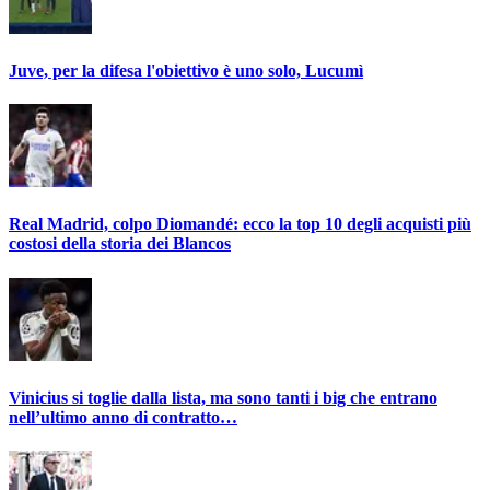
Juve, per la difesa l'obiettivo è uno solo, Lucumì
Real Madrid, colpo Diomandé: ecco la top 10 degli acquisti più
costosi della storia dei Blancos
Vinicius si toglie dalla lista, ma sono tanti i big che entrano
nell’ultimo anno di contratto…