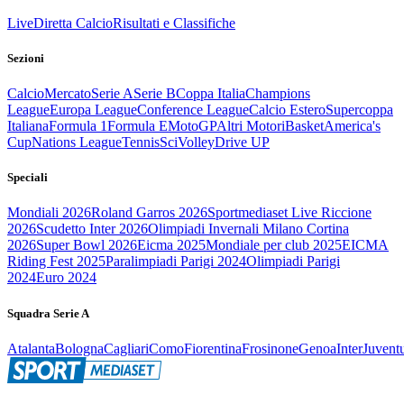
Live
Diretta Calcio
Risultati e Classifiche
Sezioni
Calcio
Mercato
Serie A
Serie B
Coppa Italia
Champions
League
Europa League
Conference League
Calcio Estero
Supercoppa
Italiana
Formula 1
Formula E
MotoGP
Altri Motori
Basket
America's
Cup
Nations League
Tennis
Sci
Volley
Drive UP
Speciali
Mondiali 2026
Roland Garros 2026
Sportmediaset Live Riccione
2026
Scudetto Inter 2026
Olimpiadi Invernali Milano Cortina
2026
Super Bowl 2026
Eicma 2025
Mondiale per club 2025
EICMA
Riding Fest 2025
Paralimpiadi Parigi 2024
Olimpiadi Parigi
2024
Euro 2024
Squadra Serie A
Atalanta
Bologna
Cagliari
Como
Fiorentina
Frosinone
Genoa
Inter
Juvent