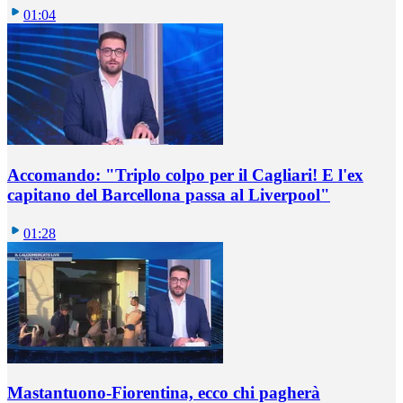
01:04
Accomando: "Triplo colpo per il Cagliari! E l'ex
capitano del Barcellona passa al Liverpool"
01:28
Mastantuono-Fiorentina, ecco chi pagherà