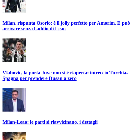
Milan, rispunta Osorio: è il jolly perfetto per Amorim. E può
arrivare senza l'addio di Leao
Vlahovic, la porta Juve non si è riaperta: intreccio Turchia-
Spagna per prendere Dusan a zero
Milan-Leao: le parti si riavvicinano, i dettagli