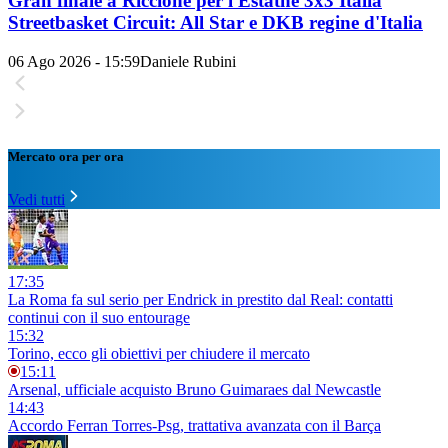
Gran finale a Riccione per l'Estathé 3x3 Italia
Streetbasket Circuit: All Star e DKB regine d'Italia
06 Ago 2026 - 15:59
Daniele Rubini
Mercato ora per ora
Vedi tutti
17:35
La Roma fa sul serio per Endrick in prestito dal Real: contatti
continui con il suo entourage
15:32
Torino, ecco gli obiettivi per chiudere il mercato
15:11
Arsenal, ufficiale acquisto Bruno Guimaraes dal Newcastle
14:43
Accordo Ferran Torres-Psg, trattativa avanzata con il Barça