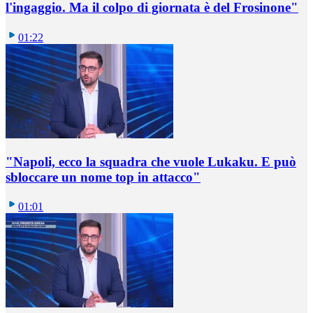
l'ingaggio. Ma il colpo di giornata è del Frosinone"
01:22
"Napoli, ecco la squadra che vuole Lukaku. E può
sbloccare un nome top in attacco"
01:01