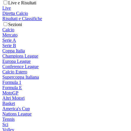
Live e Risultati
Live
Diretta Calcio
Risultati e Classifiche
Sezioni
Calcio
Mercato
Serie A
Serie B
Coppa Italia
Champions League
Europa League
Conference League
Calcio Estero
Supercoppa Italiana
Formula 1
Formula E
MotoGP
Altri Motori
Basket
America's Cup
Nations League
Tennis
Sci
Volley