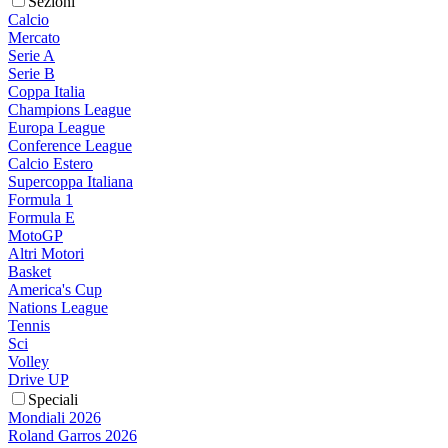
Sezioni
Calcio
Mercato
Serie A
Serie B
Coppa Italia
Champions League
Europa League
Conference League
Calcio Estero
Supercoppa Italiana
Formula 1
Formula E
MotoGP
Altri Motori
Basket
America's Cup
Nations League
Tennis
Sci
Volley
Drive UP
Speciali
Mondiali 2026
Roland Garros 2026