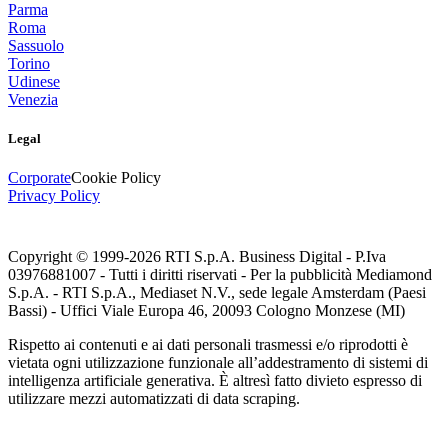
Parma
Roma
Sassuolo
Torino
Udinese
Venezia
Legal
Corporate
Cookie Policy
Privacy Policy
Copyright © 1999-
2026
RTI S.p.A. Business Digital - P.Iva
03976881007 - Tutti i diritti riservati - Per la pubblicità Mediamond
S.p.A. - RTI S.p.A., Mediaset N.V., sede legale Amsterdam (Paesi
Bassi) - Uffici Viale Europa 46, 20093 Cologno Monzese (MI)
Rispetto ai contenuti e ai dati personali trasmessi e/o riprodotti è
vietata ogni utilizzazione funzionale all’addestramento di sistemi di
intelligenza artificiale generativa. È altresì fatto divieto espresso di
utilizzare mezzi automatizzati di data scraping.