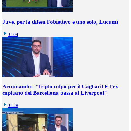
Juve, per la difesa l'obiettivo è uno solo, Lucumì
01:04
Accomando: "Triplo colpo per il Cagliari! E l'ex
capitano del Barcellona passa al Liverpool"
01:28