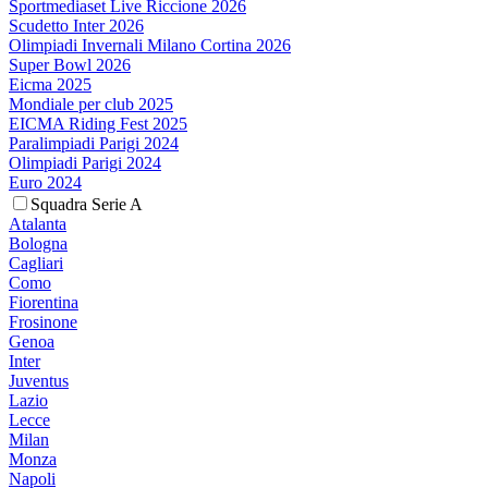
Sportmediaset Live Riccione 2026
Scudetto Inter 2026
Olimpiadi Invernali Milano Cortina 2026
Super Bowl 2026
Eicma 2025
Mondiale per club 2025
EICMA Riding Fest 2025
Paralimpiadi Parigi 2024
Olimpiadi Parigi 2024
Euro 2024
Squadra Serie A
Atalanta
Bologna
Cagliari
Como
Fiorentina
Frosinone
Genoa
Inter
Juventus
Lazio
Lecce
Milan
Monza
Napoli