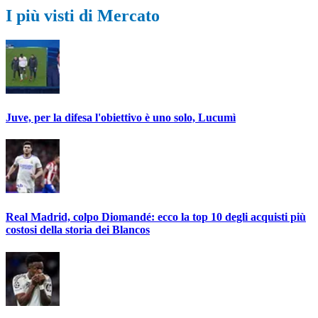
I più visti di Mercato
Juve, per la difesa l'obiettivo è uno solo, Lucumì
Real Madrid, colpo Diomandé: ecco la top 10 degli acquisti più
costosi della storia dei Blancos