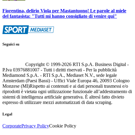
Fiorentina, delirio Viola per Mastantuono! Le parole al miele
del fantasista: "Tutti mi hanno consigliato di venire qui"
Seguici su
Copyright © 1999-
2026
RTI S.p.A. Business Digital -
P.Iva 03976881007 - Tutti i diritti riservati - Per la pubblicità
Mediamond S.p.A. - RTI S.p.A., Mediaset N.V., sede legale
Amsterdam (Paesi Bassi) - Uffici Viale Europa 46, 20093 Cologno
Monzese (MI)
Rispetto ai contenuti e ai dati personali trasmessi e/o
riprodotti è vietata ogni utilizzazione funzionale all’addestramento di
sistemi di intelligenza artificiale generativa. È altresì fatto divieto
espresso di utilizzare mezzi automatizzati di data scraping.
Legal
Corporate
Privacy Policy
Cookie Policy