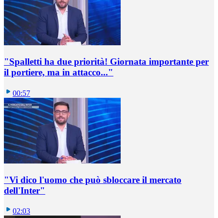
"Spalletti ha due priorità! Giornata importante per
il portiere, ma in attacco..."
00:57
"Vi dico l'uomo che può sbloccare il mercato
dell'Inter"
02:03