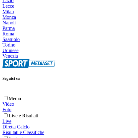
Lazio
Lecce
Milan
Monza
Napoli
Parma
Roma
Sassuolo
Torino
Udinese
Venezia
Seguici su
Media
Video
Foto
Live e Risultati
Live
Diretta Calcio
Risultati e Classifiche