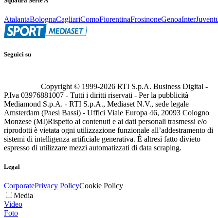
Squadra Serie A
Atalanta
Bologna
Cagliari
Como
Fiorentina
Frosinone
Genoa
Inter
Juvent
Seguici su
Copyright © 1999-
2026
RTI S.p.A. Business Digital -
P.Iva 03976881007 - Tutti i diritti riservati - Per la pubblicità
Mediamond S.p.A. - RTI S.p.A., Mediaset N.V., sede legale
Amsterdam (Paesi Bassi) - Uffici Viale Europa 46, 20093 Cologno
Monzese (MI)
Rispetto ai contenuti e ai dati personali trasmessi e/o
riprodotti è vietata ogni utilizzazione funzionale all’addestramento di
sistemi di intelligenza artificiale generativa. È altresì fatto divieto
espresso di utilizzare mezzi automatizzati di data scraping.
Legal
Corporate
Privacy Policy
Cookie Policy
Media
Video
Foto