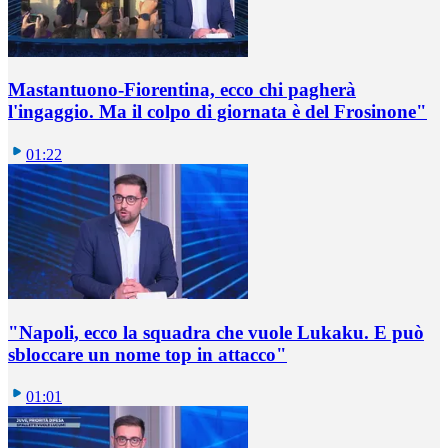
Mastantuono-Fiorentina, ecco chi pagherà
l'ingaggio. Ma il colpo di giornata è del Frosinone"
01:22
"Napoli, ecco la squadra che vuole Lukaku. E può
sbloccare un nome top in attacco"
01:01