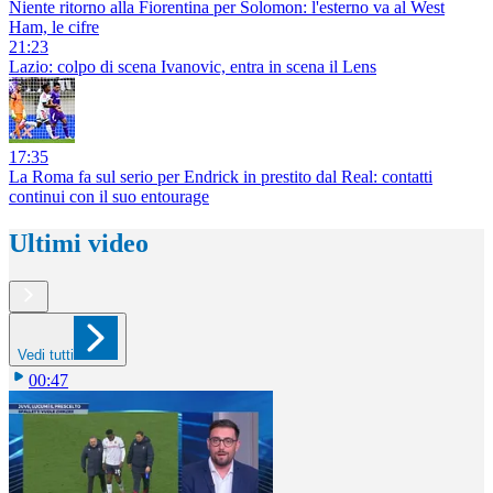
Niente ritorno alla Fiorentina per Solomon: l'esterno va al West
Ham, le cifre
21:23
Lazio: colpo di scena Ivanovic, entra in scena il Lens
17:35
La Roma fa sul serio per Endrick in prestito dal Real: contatti
continui con il suo entourage
Ultimi video
Vedi tutti
00:47