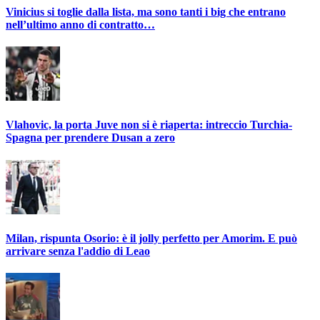
Vinicius si toglie dalla lista, ma sono tanti i big che entrano
nell’ultimo anno di contratto…
Vlahovic, la porta Juve non si è riaperta: intreccio Turchia-
Spagna per prendere Dusan a zero
Milan, rispunta Osorio: è il jolly perfetto per Amorim. E può
arrivare senza l'addio di Leao