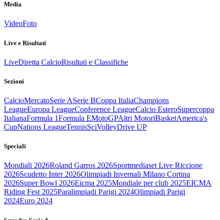
Media
Video
Foto
Live e Risultati
Live
Diretta Calcio
Risultati e Classifiche
Sezioni
Calcio
Mercato
Serie A
Serie B
Coppa Italia
Champions
League
Europa League
Conference League
Calcio Estero
Supercoppa
Italiana
Formula 1
Formula E
MotoGP
Altri Motori
Basket
America's
Cup
Nations League
Tennis
Sci
Volley
Drive UP
Speciali
Mondiali 2026
Roland Garros 2026
Sportmediaset Live Riccione
2026
Scudetto Inter 2026
Olimpiadi Invernali Milano Cortina
2026
Super Bowl 2026
Eicma 2025
Mondiale per club 2025
EICMA
Riding Fest 2025
Paralimpiadi Parigi 2024
Olimpiadi Parigi
2024
Euro 2024