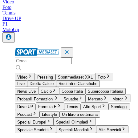
Video
Foto
Tennis
Drive UP
F1
MotoGp
Video
Pressing
Sportmediaset XXL
Foto
Live
Diretta Calcio
Risultati e Classifiche
News Live
Calcio
Coppa Italia
Supercoppa Italiana
Probabili Formazioni
Squadre
Mercato
Motori
Drive UP
Formula E
Tennis
Altri Sport
Sondaggi
Podcast
Lifestyle
Un libro a settimana
Speciali Europei
Speciali Olimpiadi
Speciale Scudetti
Speciali Mondiali
Altri Speciali