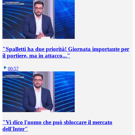
"Spalletti ha due priorità! Giornata importante per
il portiere, ma in attacco..."
00:57
"Vi dico l'uomo che può sbloccare il mercato
dell'Inter"