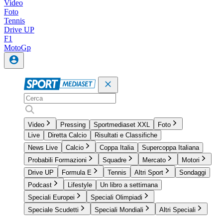
Video
Foto
Tennis
Drive UP
F1
MotoGp
Video
Pressing
Sportmediaset XXL
Foto
Live
Diretta Calcio
Risultati e Classifiche
News Live
Calcio
Coppa Italia
Supercoppa Italiana
Probabili Formazioni
Squadre
Mercato
Motori
Drive UP
Formula E
Tennis
Altri Sport
Sondaggi
Podcast
Lifestyle
Un libro a settimana
Speciali Europei
Speciali Olimpiadi
Speciale Scudetti
Speciali Mondiali
Altri Speciali