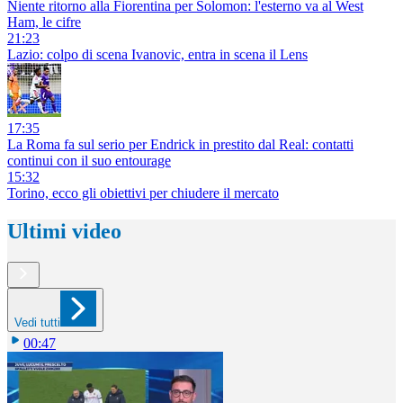
Niente ritorno alla Fiorentina per Solomon: l'esterno va al West
Ham, le cifre
21:23
Lazio: colpo di scena Ivanovic, entra in scena il Lens
17:35
La Roma fa sul serio per Endrick in prestito dal Real: contatti
continui con il suo entourage
15:32
Torino, ecco gli obiettivi per chiudere il mercato
Ultimi video
Vedi tutti
00:47