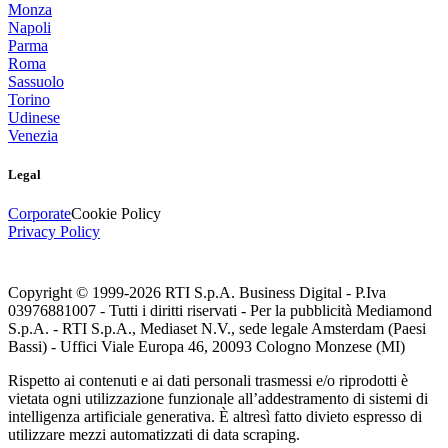
Monza
Napoli
Parma
Roma
Sassuolo
Torino
Udinese
Venezia
Legal
Corporate
Cookie Policy
Privacy Policy
Copyright © 1999-
2026
RTI S.p.A. Business Digital - P.Iva
03976881007 - Tutti i diritti riservati - Per la pubblicità Mediamond
S.p.A. - RTI S.p.A., Mediaset N.V., sede legale Amsterdam (Paesi
Bassi) - Uffici Viale Europa 46, 20093 Cologno Monzese (MI)
Rispetto ai contenuti e ai dati personali trasmessi e/o riprodotti è
vietata ogni utilizzazione funzionale all’addestramento di sistemi di
intelligenza artificiale generativa. È altresì fatto divieto espresso di
utilizzare mezzi automatizzati di data scraping.