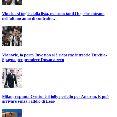
Vinicius si toglie dalla lista, ma sono tanti i big che entrano
nell’ultimo anno di contratto…
Vlahovic, la porta Juve non si è riaperta: intreccio Turchia-
Spagna per prendere Dusan a zero
Milan, rispunta Osorio: è il jolly perfetto per Amorim. E può
arrivare senza l'addio di Leao