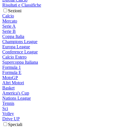
Risultati e Classifiche
Sezioni
Calcio
Mercato
Serie A
Serie B
Coppa Italia
Champions League
Europa League
Conference League
Calcio Estero
Supercoppa Italiana
Formula 1
Formula E
MotoGP
Altri Motori
Basket
America's Cup
Nations League
Tennis
Sci
Volley
Drive UP
Speciali