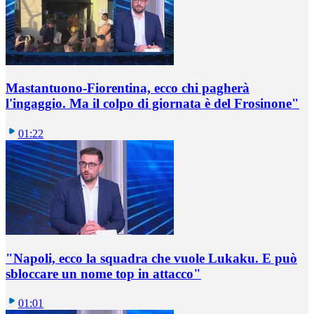
Mastantuono-Fiorentina, ecco chi pagherà
l'ingaggio. Ma il colpo di giornata è del Frosinone"
01:22
"Napoli, ecco la squadra che vuole Lukaku. E può
sbloccare un nome top in attacco"
01:01