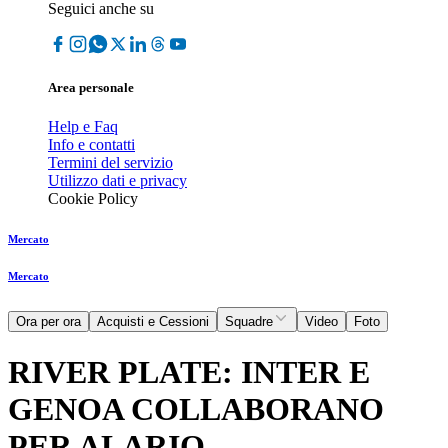
Seguici anche su
Area personale
Help e Faq
Info e contatti
Termini del servizio
Utilizzo dati e privacy
Cookie Policy
Mercato
Mercato
Ora per ora
Acquisti e Cessioni
Squadre
Video
Foto
RIVER PLATE: INTER E
GENOA COLLABORANO
PER ALARIO