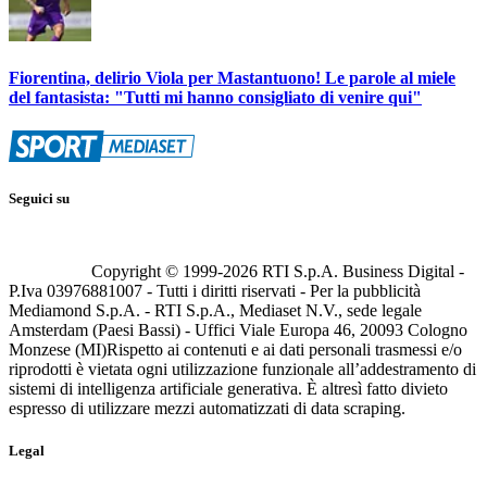
Fiorentina, delirio Viola per Mastantuono! Le parole al miele
del fantasista: "Tutti mi hanno consigliato di venire qui"
Seguici su
Copyright © 1999-
2026
RTI S.p.A. Business Digital -
P.Iva 03976881007 - Tutti i diritti riservati - Per la pubblicità
Mediamond S.p.A. - RTI S.p.A., Mediaset N.V., sede legale
Amsterdam (Paesi Bassi) - Uffici Viale Europa 46, 20093 Cologno
Monzese (MI)
Rispetto ai contenuti e ai dati personali trasmessi e/o
riprodotti è vietata ogni utilizzazione funzionale all’addestramento di
sistemi di intelligenza artificiale generativa. È altresì fatto divieto
espresso di utilizzare mezzi automatizzati di data scraping.
Legal