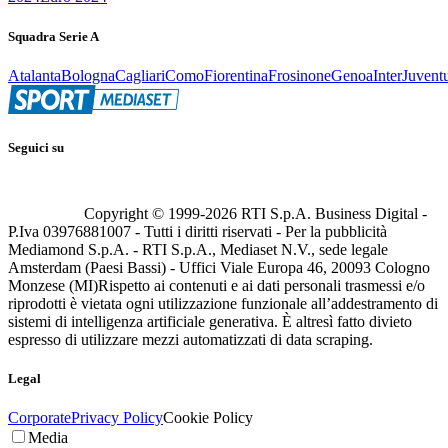
Squadra Serie A
Atalanta
Bologna
Cagliari
Como
Fiorentina
Frosinone
Genoa
Inter
Juvent
Seguici su
Copyright © 1999-
2026
RTI S.p.A. Business Digital -
P.Iva 03976881007 - Tutti i diritti riservati - Per la pubblicità
Mediamond S.p.A. - RTI S.p.A., Mediaset N.V., sede legale
Amsterdam (Paesi Bassi) - Uffici Viale Europa 46, 20093 Cologno
Monzese (MI)
Rispetto ai contenuti e ai dati personali trasmessi e/o
riprodotti è vietata ogni utilizzazione funzionale all’addestramento di
sistemi di intelligenza artificiale generativa. È altresì fatto divieto
espresso di utilizzare mezzi automatizzati di data scraping.
Legal
Corporate
Privacy Policy
Cookie Policy
Media