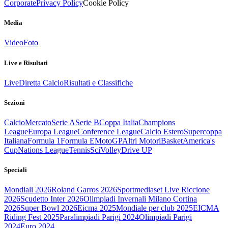
Corporate
Privacy Policy
Cookie Policy
Media
Video
Foto
Live e Risultati
Live
Diretta Calcio
Risultati e Classifiche
Sezioni
Calcio
Mercato
Serie A
Serie B
Coppa Italia
Champions
League
Europa League
Conference League
Calcio Estero
Supercoppa
Italiana
Formula 1
Formula E
MotoGP
Altri Motori
Basket
America's
Cup
Nations League
Tennis
Sci
Volley
Drive UP
Speciali
Mondiali 2026
Roland Garros 2026
Sportmediaset Live Riccione
2026
Scudetto Inter 2026
Olimpiadi Invernali Milano Cortina
2026
Super Bowl 2026
Eicma 2025
Mondiale per club 2025
EICMA
Riding Fest 2025
Paralimpiadi Parigi 2024
Olimpiadi Parigi
2024
Euro 2024