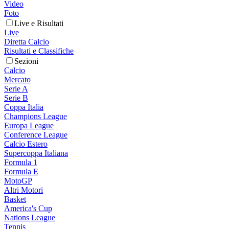
Video
Foto
Live e Risultati
Live
Diretta Calcio
Risultati e Classifiche
Sezioni
Calcio
Mercato
Serie A
Serie B
Coppa Italia
Champions League
Europa League
Conference League
Calcio Estero
Supercoppa Italiana
Formula 1
Formula E
MotoGP
Altri Motori
Basket
America's Cup
Nations League
Tennis