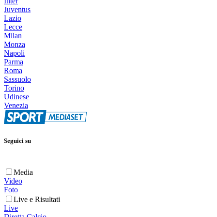
Inter
Juventus
Lazio
Lecce
Milan
Monza
Napoli
Parma
Roma
Sassuolo
Torino
Udinese
Venezia
Seguici su
Media
Video
Foto
Live e Risultati
Live
Diretta Calcio