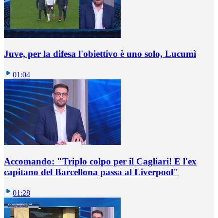
Juve, per la difesa l'obiettivo è uno solo, Lucumì
01:04
Accomando: "Triplo colpo per il Cagliari! E l'ex
capitano del Barcellona passa al Liverpool"
01:28