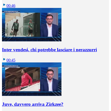
00:46
Inter vendesi, chi potrebbe lasciare i nerazzurri
00:45
Juve, davvero arriva Zirkzee?