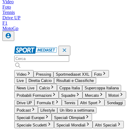
Video
Foto
Tennis
Drive UP
F1
MotoGp
Video
Pressing
Sportmediaset XXL
Foto
Live
Diretta Calcio
Risultati e Classifiche
News Live
Calcio
Coppa Italia
Supercoppa Italiana
Probabili Formazioni
Squadre
Mercato
Motori
Drive UP
Formula E
Tennis
Altri Sport
Sondaggi
Podcast
Lifestyle
Un libro a settimana
Speciali Europei
Speciali Olimpiadi
Speciale Scudetti
Speciali Mondiali
Altri Speciali