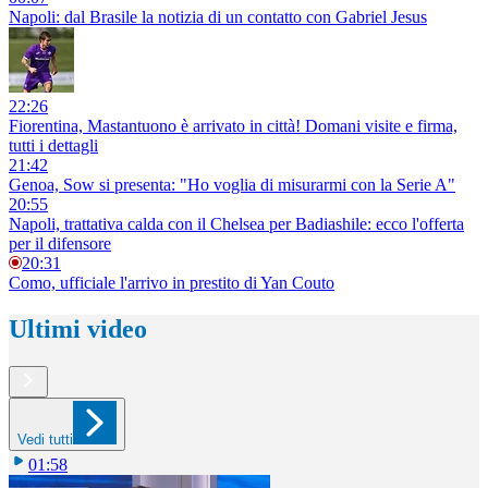
Napoli: dal Brasile la notizia di un contatto con Gabriel Jesus
22:26
Fiorentina, Mastantuono è arrivato in città! Domani visite e firma,
tutti i dettagli
21:42
Genoa, Sow si presenta: "Ho voglia di misurarmi con la Serie A"
20:55
Napoli, trattativa calda con il Chelsea per Badiashile: ecco l'offerta
per il difensore
20:31
Como, ufficiale l'arrivo in prestito di Yan Couto
Ultimi video
Vedi tutti
01:58