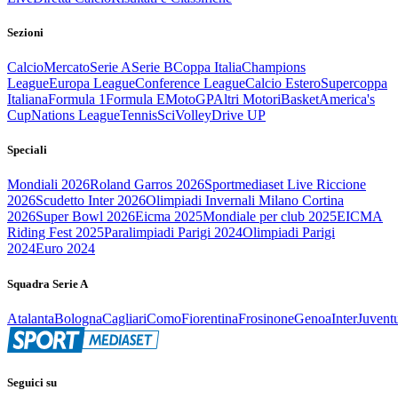
Sezioni
Calcio
Mercato
Serie A
Serie B
Coppa Italia
Champions
League
Europa League
Conference League
Calcio Estero
Supercoppa
Italiana
Formula 1
Formula E
MotoGP
Altri Motori
Basket
America's
Cup
Nations League
Tennis
Sci
Volley
Drive UP
Speciali
Mondiali 2026
Roland Garros 2026
Sportmediaset Live Riccione
2026
Scudetto Inter 2026
Olimpiadi Invernali Milano Cortina
2026
Super Bowl 2026
Eicma 2025
Mondiale per club 2025
EICMA
Riding Fest 2025
Paralimpiadi Parigi 2024
Olimpiadi Parigi
2024
Euro 2024
Squadra Serie A
Atalanta
Bologna
Cagliari
Como
Fiorentina
Frosinone
Genoa
Inter
Juvent
Seguici su