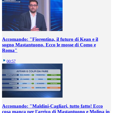
Accomando: "Fiorentina, il futuro di Kean e il
sogno Mastantuono. Ecco le mosse di Como e
Roma"
00:57
Accomando: "Maldini-Cagliari, tutto fatto! Ecco
cosa manca per l'arrivo di Mastantuono e Molina in