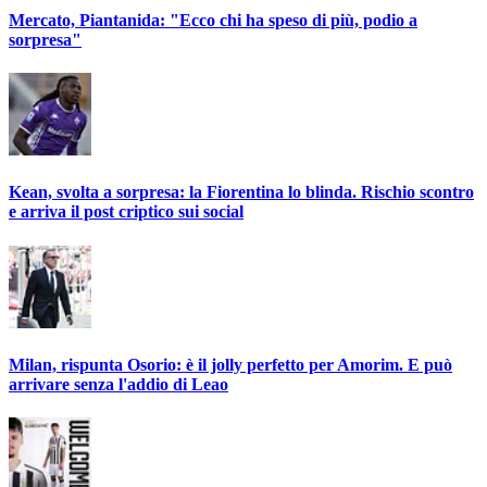
Mercato, Piantanida: "Ecco chi ha speso di più, podio a
sorpresa"
Kean, svolta a sorpresa: la Fiorentina lo blinda. Rischio scontro
e arriva il post criptico sui social
Milan, rispunta Osorio: è il jolly perfetto per Amorim. E può
arrivare senza l'addio di Leao