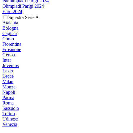
Paralimpiadi Parigi 2024
Olimpiadi Parigi 2024
Euro 2024
Squadra Serie A
Atalanta
Bologna
Cagliari
Como
Fiorentina
Frosinone
Genoa
Inter
Juventus
Lazio
Lecce
Milan
Monza
Napoli
Parma
Roma
Sassuolo
Torino
Udinese
Venezia