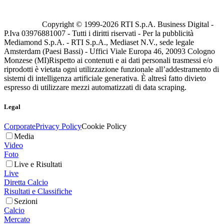
Copyright © 1999-
2026
RTI S.p.A. Business Digital -
P.Iva 03976881007 - Tutti i diritti riservati - Per la pubblicità
Mediamond S.p.A. - RTI S.p.A., Mediaset N.V., sede legale
Amsterdam (Paesi Bassi) - Uffici Viale Europa 46, 20093 Cologno
Monzese (MI)
Rispetto ai contenuti e ai dati personali trasmessi e/o
riprodotti è vietata ogni utilizzazione funzionale all’addestramento di
sistemi di intelligenza artificiale generativa. È altresì fatto divieto
espresso di utilizzare mezzi automatizzati di data scraping.
Legal
Corporate
Privacy Policy
Cookie Policy
Media
Video
Foto
Live e Risultati
Live
Diretta Calcio
Risultati e Classifiche
Sezioni
Calcio
Mercato