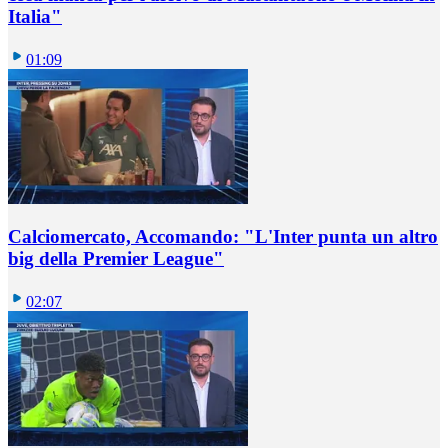
Italia"
01:09
Calciomercato, Accomando: "L'Inter punta un altro
big della Premier League"
02:07