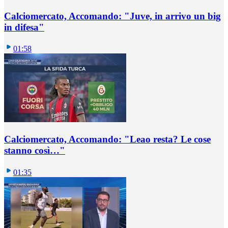
Calciomercato, Accomando: "Juve, in arrivo un big
in difesa"
01:58
Calciomercato, Accomando: "Leao resta? Le cose
stanno così…"
01:35