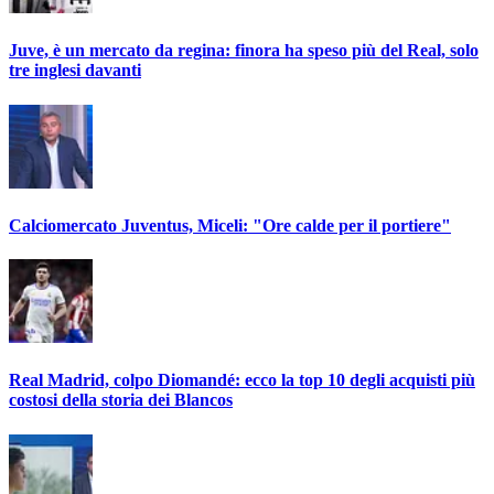
Juve, è un mercato da regina: finora ha speso più del Real, solo
tre inglesi davanti
Calciomercato Juventus, Miceli: "Ore calde per il portiere"
Real Madrid, colpo Diomandé: ecco la top 10 degli acquisti più
costosi della storia dei Blancos