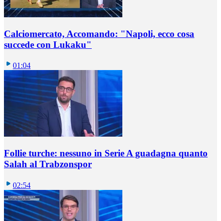
Calciomercato, Accomando: "Napoli, ecco cosa
succede con Lukaku"
01:04
Follie turche: nessuno in Serie A guadagna quanto
Salah al Trabzonspor
02:54