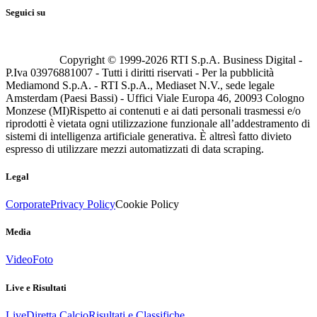
Seguici su
Copyright © 1999-
2026
RTI S.p.A. Business Digital -
P.Iva 03976881007 - Tutti i diritti riservati - Per la pubblicità
Mediamond S.p.A. - RTI S.p.A., Mediaset N.V., sede legale
Amsterdam (Paesi Bassi) - Uffici Viale Europa 46, 20093 Cologno
Monzese (MI)
Rispetto ai contenuti e ai dati personali trasmessi e/o
riprodotti è vietata ogni utilizzazione funzionale all’addestramento di
sistemi di intelligenza artificiale generativa. È altresì fatto divieto
espresso di utilizzare mezzi automatizzati di data scraping.
Legal
Corporate
Privacy Policy
Cookie Policy
Media
Video
Foto
Live e Risultati
Live
Diretta Calcio
Risultati e Classifiche