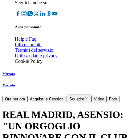
Seguici anche su
Area personale
Help e Faq
Info e contatti
Termini del servizio
Utilizzo dati e privacy
Cookie Policy
Mercato
Mercato
Ora per ora
Acquisti e Cessioni
Squadre
Video
Foto
REAL MADRID, ASENSIO:
"UN ORGOGLIO
RINNOVARE CON IL CLUB