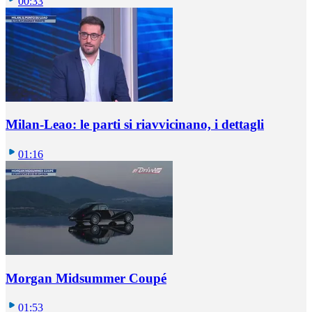
00:33
Milan-Leao: le parti si riavvicinano, i dettagli
01:16
Morgan Midsummer Coupé
01:53